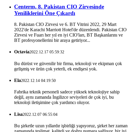
Centerm, 8. Pakistan CIO Zirvesinde
Yeniliklerini Öne Çıkardı
8. Pakistan CIO Zirvesi ve 6. BT Vitrini 2022, 29 Mart
2022'de Karachi Marriott Hotel'de düzenlendi. Pakistan CIO
Zirvesi ve Fuarı her yıl en iyi CIO'ları, BT Başkanlarını ve
BT profesyonellerini bir araya getiriyor...
Octavia
2022.12.17 05:59:32
Bu dürüst ve güvenilir bir firma, teknoloji ve ekipman çok
gelişmiş ve ürün çok yeterli, ek endişesi yok.
Ela
2022.12.14 04:19:50
Fabrika teknik personeli sadece yüksek teknolojiye sahip
değil, aynı zamanda İngilizce seviyeleri de çok iyi, bu
teknoloji iletişimine çok yardımcı oluyor.
Lisa
2022.12.07 06:55:04
Bu şirketle uzun yıllardır işbirliği yapıyoruz, şirket her zaman
zamanında teslimat, kaliteli ve doğru numara sağlıyor, biz iyi