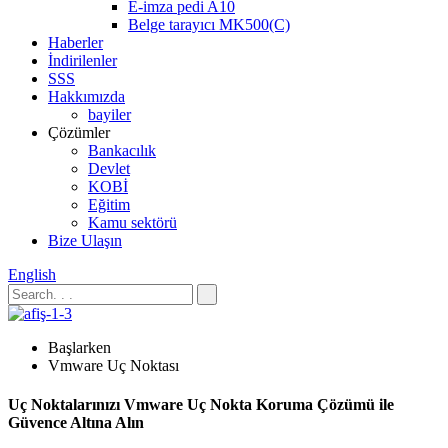
E-imza pedi A10
Belge tarayıcı MK500(C)
Haberler
İndirilenler
SSS
Hakkımızda
bayiler
Çözümler
Bankacılık
Devlet
KOBİ
Eğitim
Kamu sektörü
Bize Ulaşın
English
Başlarken
Vmware Uç Noktası
Uç Noktalarınızı Vmware Uç Nokta Koruma Çözümü ile
Güvence Altına Alın