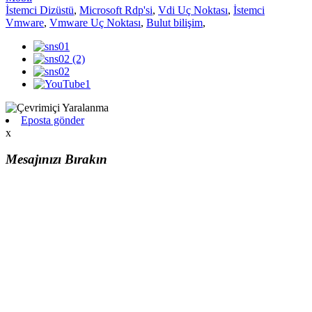
İstemci Dizüstü
,
Microsoft Rdp'si
,
Vdi Uç Noktası
,
İstemci
Vmware
,
Vmware Uç Noktası
,
Bulut bilişim
,
Eposta gönder
x
Mesajınızı Bırakın