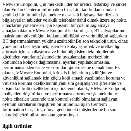
VMware Endpoint, Çin merkezli lider bir üretici, tedarikçi ve şirket
olan Fujian Centerm Information Co., Ltd. tarafından sunulan
yenilikçi bir üründür.İşletmelere masaüstü bilgisayarlar, dizüstü
bilgisayarlar, tabletler ve akıllı telefonlar dahil olmak üzere uç nokta
cihazlarını yönetmeleri için kapsamlı bir çözüm sağlamayı
amaçlamaktadır.VMware Endpoint ile kuruluşlar, BT altyapılarının
maksimum güvenliğini, kullanılabilirliğini ve verimliliğini sağlarken
BT departmanlarının yükünü azaltabilir.Bu son teknoloji ürün, cihaz
yönetimini basitleştirmek, işlemleri kolaylaştırmak ve üretkenliği
artırmak için sanallaştırma ve bulut bilgi işlem teknolojilerinin
gücünden yararlanır.İşletmelerin uygulamaları merkezi bir
konumdan kolayca dağıtmasına, ayarları yapılandırmasına,
performansı izlemesine ve sorunları gidermesine olanak tanır.Ek
olarak, VMware Endpoint, kritik iş bilgilerinin gizliliğini ve
güvenliğini sağlamak için güçlü kötü amaçlı yazılımdan koruma ve
virüsten koruma özelliklerinin yanı sıra gelişmiş veri şifreleme ve
erişim kontrolü özelliklerini içerir.Genel olarak, VMware Endpoint,
maliyetleri düşürürken ve performansı artırırken işletmelerin uç
nokta cihazları üzerinde tam kontrol sahibi olmalarını sağlayan,
oyunun kurallarını değiştiren bir üründür.Fujian Centerm
Information Co., Ltd., dünya genelindeki müşterilerine bu son
teknoloji çözümü sunmaktan gurur duyar.
ilgili ürünler