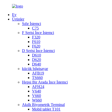
Ev
Ürünler
Sıfır İstemci
C75
F Serisi İnce İstemci
F320
F610
F620
D Serisi İnce İstemci
D610
D620
D640
küçük bilgisayar
AFB19
TS660
Hepsi Bir Arada İnce İstemci
AFH24
V640
V660
W660
Akıllı Biyometrik Terminal
Mobil tablet T101