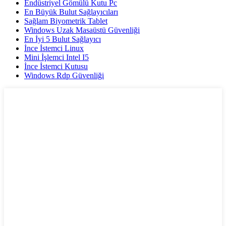
Endüstriyel Gömülü Kutu Pc
En Büyük Bulut Sağlayıcıları
Sağlam Biyometrik Tablet
Windows Uzak Masaüstü Güvenliği
En İyi 5 Bulut Sağlayıcı
İnce İstemci Linux
Mini İşlemci Intel I5
İnce İstemci Kutusu
Windows Rdp Güvenliği