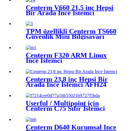
Centerm V660 21,5 inç Hepsi
Bir Arada İnce İstemci
TPM özellikli Centerm TS660
Güvenlik Mini Bilgisayarı
Centerm F320 ARM Linux
İnce İstemci
Centerm 23,8 inç Hepsi Bir
Arada İnce İstemci AFH24
Userful / Multipoint için
Centerm C75 Sıfır İstemci
Centerm D640 Kurumsal İnce