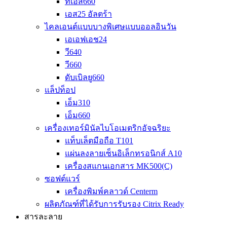
ทีเอส660
เอส25 อัลตร้า
ไคลเอนต์แบบบางพิเศษแบบออลอินวัน
เอเอฟเอช24
วี640
วี660
ดับเบิลยู660
แล็ปท็อป
เอ็ม310
เอ็ม660
เครื่องเทอร์มินัลไบโอเมตริกอัจฉริยะ
แท็บเล็ตมือถือ T101
แผ่นลงลายเซ็นอิเล็กทรอนิกส์ A10
เครื่องสแกนเอกสาร MK500(C)
ซอฟต์แวร์
เครื่องพิมพ์คลาวด์ Centerm
ผลิตภัณฑ์ที่ได้รับการรับรอง Citrix Ready
สารละลาย