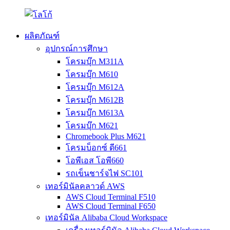
ผลิตภัณฑ์
อุปกรณ์การศึกษา
โครมบุ๊ก M311A
โครมบุ๊ก M610
โครมบุ๊ก M612A
โครมบุ๊ก M612B
โครมบุ๊ก M613A
โครมบุ๊ก M621
Chromebook Plus M621
โครมบ็อกซ์ ดี661
โอพีเอส โอพี660
รถเข็นชาร์จไฟ SC101
เทอร์มินัลคลาวด์ AWS
AWS Cloud Terminal F510
AWS Cloud Terminal F650
เทอร์มินัล Alibaba Cloud Workspace