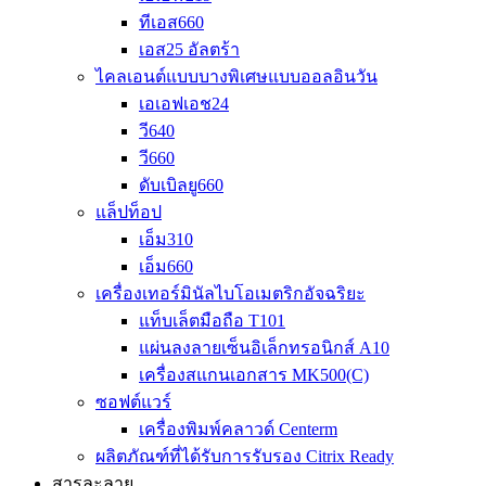
ทีเอส660
เอส25 อัลตร้า
ไคลเอนต์แบบบางพิเศษแบบออลอินวัน
เอเอฟเอช24
วี640
วี660
ดับเบิลยู660
แล็ปท็อป
เอ็ม310
เอ็ม660
เครื่องเทอร์มินัลไบโอเมตริกอัจฉริยะ
แท็บเล็ตมือถือ T101
แผ่นลงลายเซ็นอิเล็กทรอนิกส์ A10
เครื่องสแกนเอกสาร MK500(C)
ซอฟต์แวร์
เครื่องพิมพ์คลาวด์ Centerm
ผลิตภัณฑ์ที่ได้รับการรับรอง Citrix Ready
สารละลาย