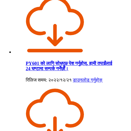
PY601 को लागि सोधपुछ पेश गर्नुहोस्, हामी तपाईंलाई
24 घण्टामा सम्पर्क गर्नेछौं।
रिलिज समय: २०२२/१२/२१
डाउनलोड गर्नुहोस्