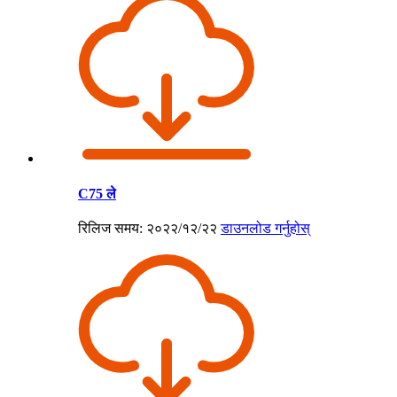
C75 ले
रिलिज समय: २०२२/१२/२२
डाउनलोड गर्नुहोस्