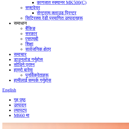
कागजात स्क्यानर MK500(C)
सफ्टवेयर
सेन्टरएम क्लाउड प्रिन्टर
सिट्रिक्स रेडी प्रमाणित उत्पादनहरू
समाधान
बैंकिङ
सरकार
एसएमबी
शिक्षा
सार्वजनिक क्षेत्र
समाचार
डाउनलोड गर्नुहोस्
सोधिने प्रश्न
हाम्रो बारेमा
पुनर्विक्रेताहरू
हामीलाई सम्पर्क गर्नुहोस
English
गृह पृष्ठ
उत्पादन
ल्यापटप
M660 मा