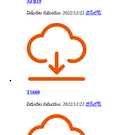
AFB19
విడుదల సమయం: 2022/12/22
డౌన్‌లోడ్
TS660
విడుదల సమయం: 2022/12/22
డౌన్‌లోడ్