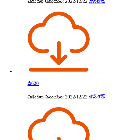
విడుదల సమయం: 2022/12/22
డౌన్‌లోడ్
డి620
విడుదల సమయం: 2022/12/22
డౌన్‌లోడ్