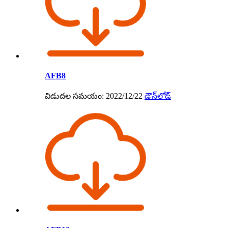
AFB8
విడుదల సమయం: 2022/12/22
డౌన్‌లోడ్