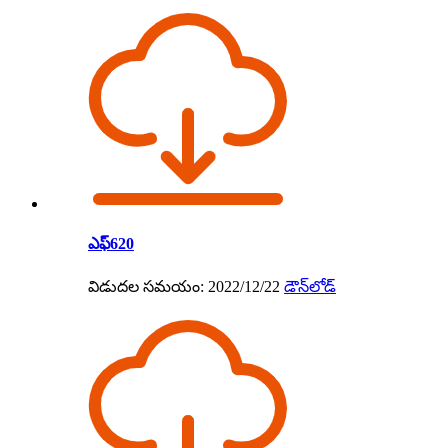
ఎఫ్620
విడుదల సమయం: 2022/12/22
డౌన్‌లోడ్