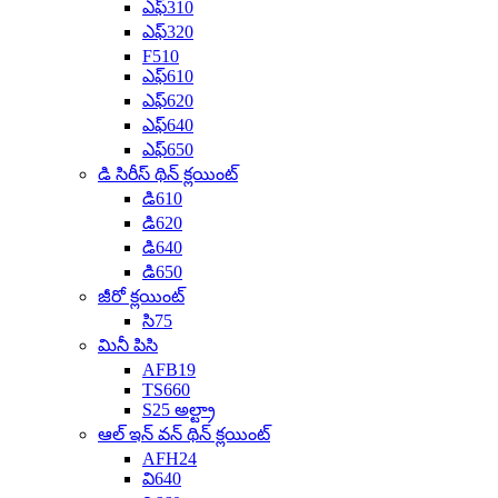
ఎఫ్310
ఎఫ్320
F510
ఎఫ్610
ఎఫ్620
ఎఫ్640
ఎఫ్650
డి సిరీస్ థిన్ క్లయింట్
డి610
డి620
డి640
డి650
జీరో క్లయింట్
సి75
మినీ పిసి
AFB19
TS660
S25 అల్ట్రా
ఆల్ ఇన్ వన్ థిన్ క్లయింట్
AFH24
వి640