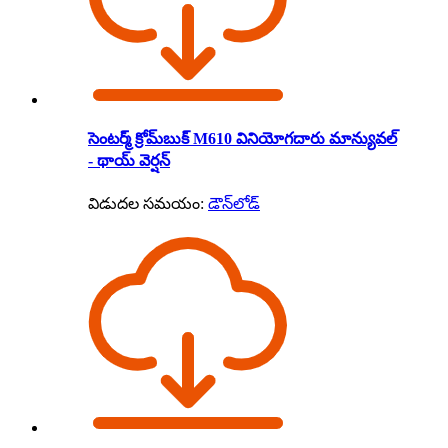
సెంటర్మ్ క్రోమ్‌బుక్ M610 వినియోగదారు మాన్యువల్
- థాయ్ వెర్షన్
విడుదల సమయం:
డౌన్‌లోడ్