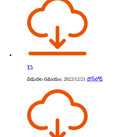
T5
విడుదల సమయం: 2022/12/21
డౌన్‌లోడ్