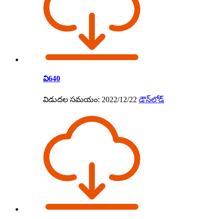
వి640
విడుదల సమయం: 2022/12/22
డౌన్‌లోడ్