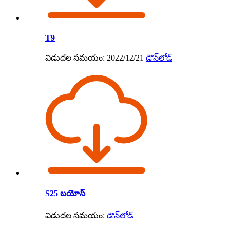
T9
విడుదల సమయం: 2022/12/21
డౌన్‌లోడ్
S25 బయోస్
విడుదల సమయం:
డౌన్‌లోడ్