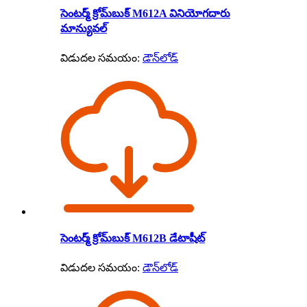
సెంటర్మ్ క్రోమ్‌బుక్ M612A వినియోగదారు
మాన్యువల్
విడుదల సమయం:
డౌన్‌లోడ్
సెంటర్మ్ క్రోమ్‌బుక్ M612B డేటాషీట్
విడుదల సమయం:
డౌన్‌లోడ్