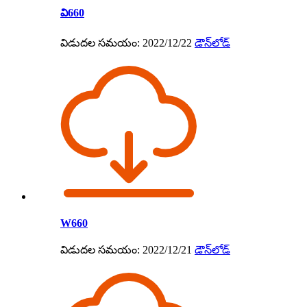
వి660
విడుదల సమయం: 2022/12/22
డౌన్‌లోడ్
W660
విడుదల సమయం: 2022/12/21
డౌన్‌లోడ్