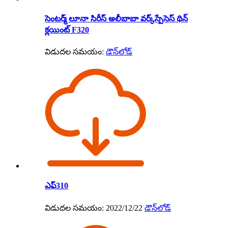
సెంటర్మ్ లూనా సిరీస్ అలీబాబా వర్క్‌స్పేసెస్ థిన్
క్లయింట్ F320
విడుదల సమయం:
డౌన్‌లోడ్
ఎఫ్310
విడుదల సమయం: 2022/12/22
డౌన్‌లోడ్