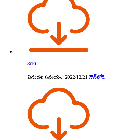
ఎ10
విడుదల సమయం: 2022/12/21
డౌన్‌లోడ్