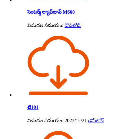
సెంటర్మ్ ల్యాప్‌టాప్ M660
విడుదల సమయం:
డౌన్‌లోడ్
టి101
విడుదల సమయం: 2022/12/21
డౌన్‌లోడ్