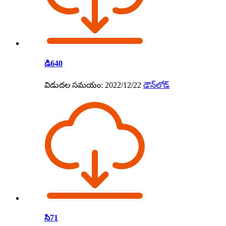
డి640
విడుదల సమయం: 2022/12/22
డౌన్‌లోడ్
సి71