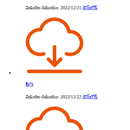
విడుదల సమయం: 2022/12/21
డౌన్‌లోడ్
సి75
విడుదల సమయం: 2022/12/22
డౌన్‌లోడ్