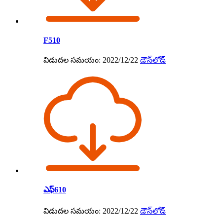
F510
విడుదల సమయం: 2022/12/22
డౌన్‌లోడ్
ఎఫ్610
విడుదల సమయం: 2022/12/22
డౌన్‌లోడ్