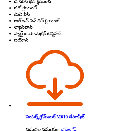
డి సిరీస్ థిన్ క్లయింట్
జీరో క్లయింట్
మినీ పిసి
ఆల్ ఇన్ వన్ థిన్ క్లయింట్
ల్యాప్‌టాప్
స్మార్ట్ బయోమెట్రిక్ టెర్మినల్
బయోస్
సెంటర్మ్ క్రోమ్‌బుక్ M610 డేటాషీట్
విడుదల సమయం:
డౌన్‌లోడ్