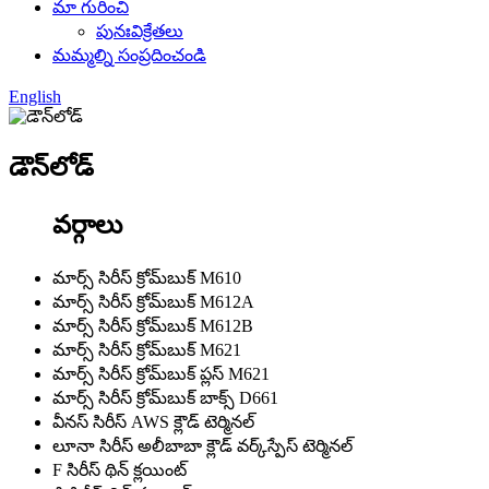
మా గురించి
పునఃవిక్రేతలు
మమ్మల్ని సంప్రదించండి
English
డౌన్‌లోడ్
వర్గాలు
మార్స్ సిరీస్ క్రోమ్‌బుక్ M610
మార్స్ సిరీస్ క్రోమ్‌బుక్ M612A
మార్స్ సిరీస్ క్రోమ్‌బుక్ M612B
మార్స్ సిరీస్ క్రోమ్‌బుక్ M621
మార్స్ సిరీస్ క్రోమ్‌బుక్ ప్లస్ M621
మార్స్ సిరీస్ క్రోమ్‌బుక్ బాక్స్ D661
వీనస్ సిరీస్ AWS క్లౌడ్ టెర్మినల్
లూనా సిరీస్ అలీబాబా క్లౌడ్ వర్క్‌స్పేస్ టెర్మినల్
F సిరీస్ థిన్ క్లయింట్