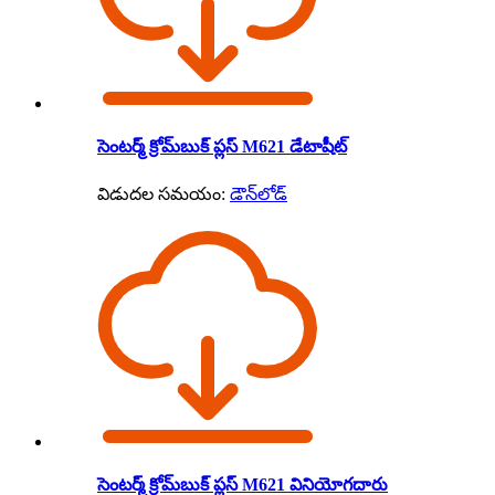
సెంటర్మ్ క్రోమ్‌బుక్ ప్లస్ M621 డేటాషీట్
విడుదల సమయం:
డౌన్‌లోడ్
సెంటర్మ్ క్రోమ్‌బుక్ ప్లస్ M621 వినియోగదారు