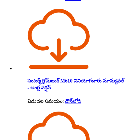
సెంటర్మ్ క్రోమ్‌బుక్ M610 వినియోగదారు మాన్యువల్
- ఆంగ్ల వెర్షన్
విడుదల సమయం:
డౌన్‌లోడ్