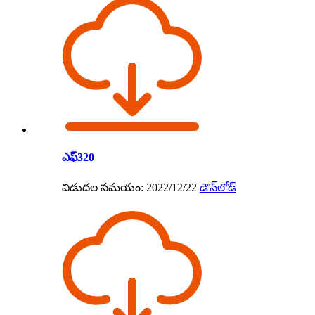
ఎఫ్320
విడుదల సమయం: 2022/12/22
డౌన్‌లోడ్