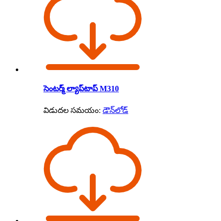
సెంటర్మ్ ల్యాప్‌టాప్ M310
విడుదల సమయం:
డౌన్‌లోడ్