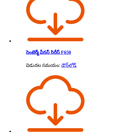
సెంటెర్మ్ వీనస్ సిరీస్ F650
విడుదల సమయం:
డౌన్‌లోడ్