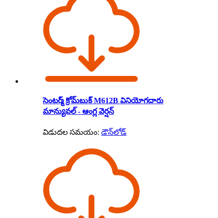
సెంటర్మ్ క్రోమ్‌బుక్ M612B వినియోగదారు
మాన్యువల్ - ఆంగ్ల వెర్షన్
విడుదల సమయం:
డౌన్‌లోడ్