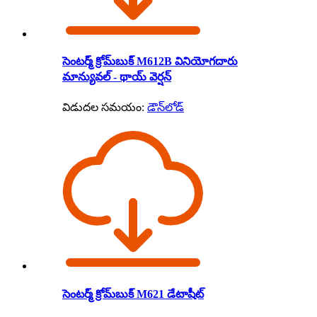
సెంటర్మ్ క్రోమ్‌బుక్ M612B వినియోగదారు
మాన్యువల్ - థాయ్ వెర్షన్
విడుదల సమయం:
డౌన్‌లోడ్
సెంటర్మ్ క్రోమ్‌బుక్ M621 డేటాషీట్