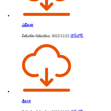
ఎఫ్640
విడుదల సమయం: 2022/12/22
డౌన్‌లోడ్
డి610