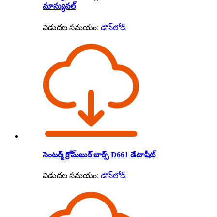
మాన్యువల్
విడుదల సమయం:
డౌన్‌లోడ్
సెంటర్మ్ క్రోమ్‌బుక్ బాక్స్ D661 డేటాషీట్
విడుదల సమయం:
డౌన్‌లోడ్