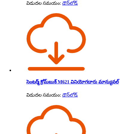
విడుదల సమయం:
డౌన్‌లోడ్
సెంటర్మ్ క్రోమ్‌బుక్ M621 వినియోగదారు మాన్యువల్
విడుదల సమయం:
డౌన్‌లోడ్