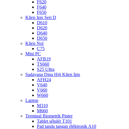
F620
F640
F650
Klien Ipis Seri D
D610
D620
D640
D650
Klien Nol
C75
Mini PC
AFB19
TS660
S25 Ultra
Sadayana Dina Hiji Klien Ipis
AFH24
V640
V660
W660
Laptop
M310
M660
Terminal Biometrik Pinter
Tablet sélulér T101
Pad tanda tangan éléktronik A10