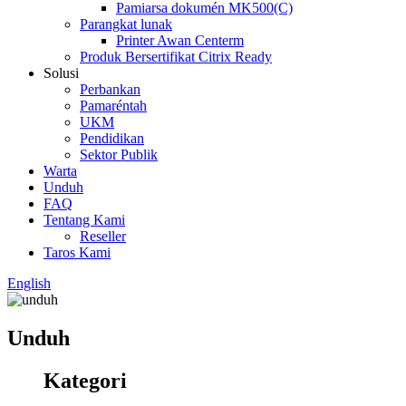
Pamiarsa dokumén MK500(C)
Parangkat lunak
Printer Awan Centerm
Produk Bersertifikat Citrix Ready
Solusi
Perbankan
Pamaréntah
UKM
Pendidikan
Sektor Publik
Warta
Unduh
FAQ
Tentang Kami
Reseller
Taros Kami
English
Unduh
Kategori