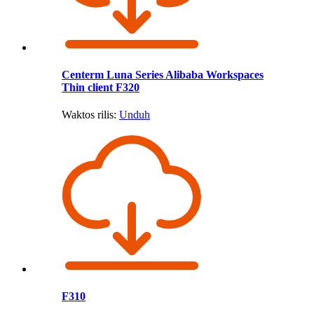
Centerm Luna Series Alibaba Workspaces
Thin client F320
Waktos rilis:
Unduh
F310