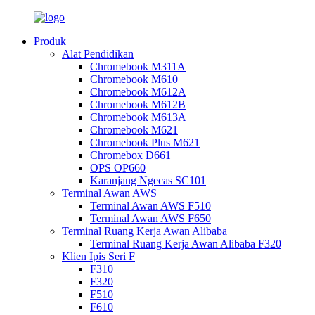
Produk
Alat Pendidikan
Chromebook M311A
Chromebook M610
Chromebook M612A
Chromebook M612B
Chromebook M613A
Chromebook M621
Chromebook Plus M621
Chromebox D661
OPS OP660
Karanjang Ngecas SC101
Terminal Awan AWS
Terminal Awan AWS F510
Terminal Awan AWS F650
Terminal Ruang Kerja Awan Alibaba
Terminal Ruang Kerja Awan Alibaba F320
Klien Ipis Seri F
F310
F320
F510
F610