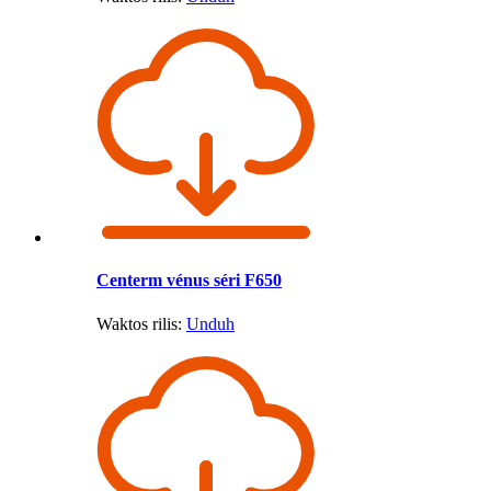
Centerm vénus séri F650
Waktos rilis:
Unduh