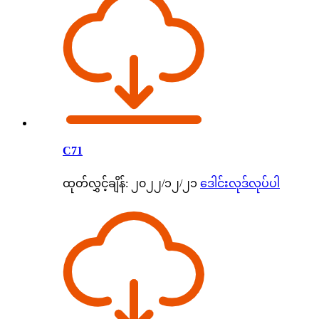
C71
ထုတ်လွှင့်ချိန်: ၂၀၂၂/၁၂/၂၁
ဒေါင်းလုဒ်လုပ်ပါ