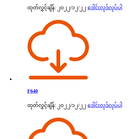
ထုတ်လွှင့်ချိန်: ၂၀၂၂/၁၂/၂၂
ဒေါင်းလုဒ်လုပ်ပါ
F640
ထုတ်လွှင့်ချိန်: ၂၀၂၂/၁၂/၂၂
ဒေါင်းလုဒ်လုပ်ပါ