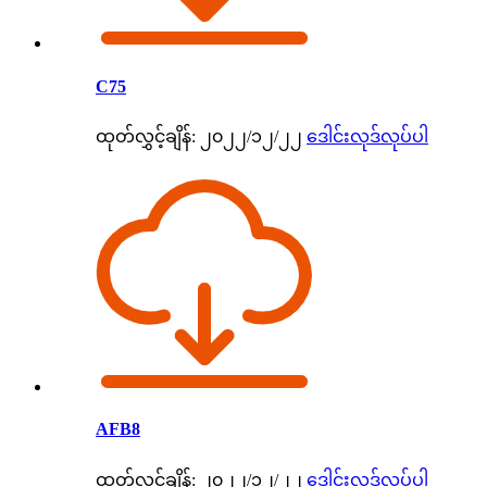
C75
ထုတ်လွှင့်ချိန်: ၂၀၂၂/၁၂/၂၂
ဒေါင်းလုဒ်လုပ်ပါ
AFB8
ထုတ်လွှင့်ချိန်: ၂၀၂၂/၁၂/၂၂
ဒေါင်းလုဒ်လုပ်ပါ