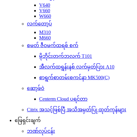
V640
V660
W660
လက်တော့ပ်
M310
M660
စမတ် ဇီဝမက်ထရစ် စက်
မိုဘိုင်းတက်ဘလက် T101
အီလက်ထရွန်းနစ် လက်မှတ်ပြား A10
စာရွက်စာတမ်းစကင်နာ MK500(C)
ဆော့ဖ်ဝဲ
Centerm Cloud ပရင်တာ
Citrix အသင့်ဖြစ်ပြီ အသိအမှတ်ပြု ထုတ်ကုန်များ
ဖြေရှင်းချက်
ဘဏ်လုပ်ငန်း