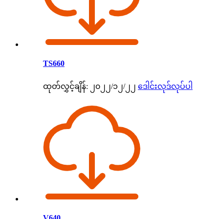
TS660
ထုတ်လွှင့်ချိန်: ၂၀၂၂/၁၂/၂၂
ဒေါင်းလုဒ်လုပ်ပါ
V640