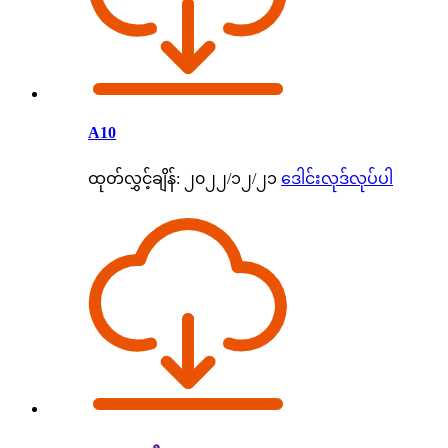
A10
ထုတ်လွှင့်ချိန်: ၂၀၂၂/၁၂/၂၁
ဒေါင်းလုဒ်လုပ်ပါ