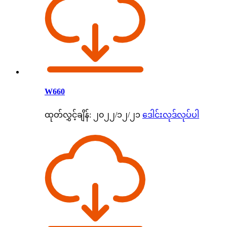
W660
ထုတ်လွှင့်ချိန်: ၂၀၂၂/၁၂/၂၁
ဒေါင်းလုဒ်လုပ်ပါ