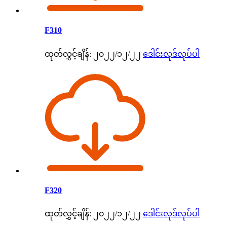
F310
ထုတ်လွှင့်ချိန်: ၂၀၂၂/၁၂/၂၂
ဒေါင်းလုဒ်လုပ်ပါ
F320
ထုတ်လွှင့်ချိန်: ၂၀၂၂/၁၂/၂၂
ဒေါင်းလုဒ်လုပ်ပါ