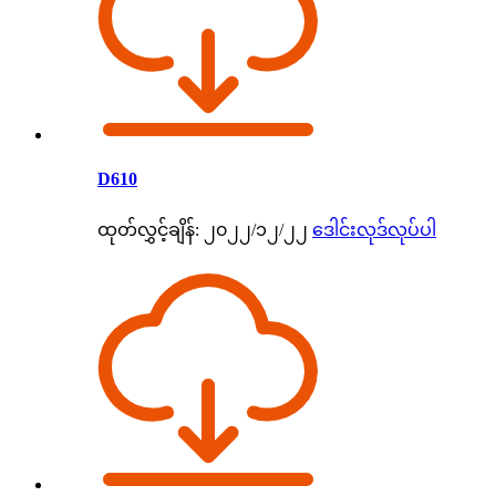
D610
ထုတ်လွှင့်ချိန်: ၂၀၂၂/၁၂/၂၂
ဒေါင်းလုဒ်လုပ်ပါ