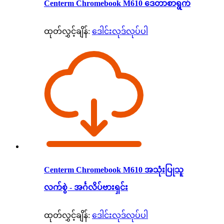
Centerm Chromebook M610 ဒေတာစာရွက်
ထုတ်လွှင့်ချိန်:
ဒေါင်းလုဒ်လုပ်ပါ
Centerm Chromebook M610 အသုံးပြုသူ
လက်စွဲ - အင်္ဂလိပ်ဗားရှင်း
ထုတ်လွှင့်ချိန်:
ဒေါင်းလုဒ်လုပ်ပါ