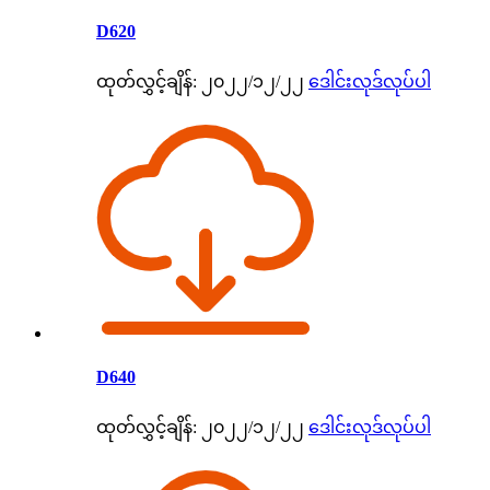
D620
ထုတ်လွှင့်ချိန်: ၂၀၂၂/၁၂/၂၂
ဒေါင်းလုဒ်လုပ်ပါ
D640
ထုတ်လွှင့်ချိန်: ၂၀၂၂/၁၂/၂၂
ဒေါင်းလုဒ်လုပ်ပါ