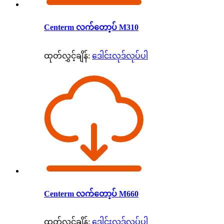
Centerm လက်တော့ပ် M310
ထုတ်လွှင့်ချိန်:
ဒေါင်းလုဒ်လုပ်ပါ
Centerm လက်တော့ပ် M660
ထုတ်လွှင့်ချိန်:
ဒေါင်းလုဒ်လုပ်ပါ