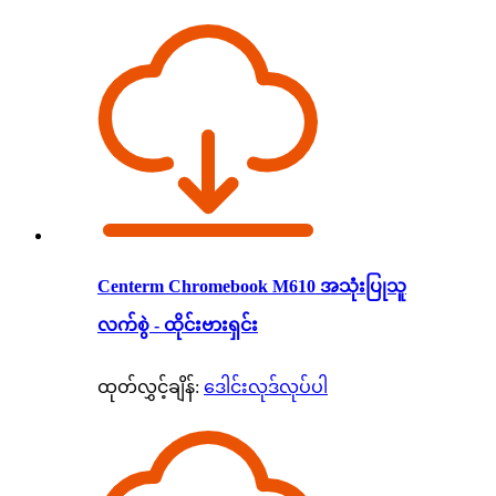
Centerm Chromebook M610 အသုံးပြုသူ
လက်စွဲ - ထိုင်းဗားရှင်း
ထုတ်လွှင့်ချိန်:
ဒေါင်းလုဒ်လုပ်ပါ