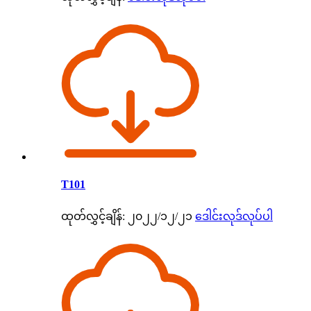
T101
ထုတ်လွှင့်ချိန်: ၂၀၂၂/၁၂/၂၁
ဒေါင်းလုဒ်လုပ်ပါ