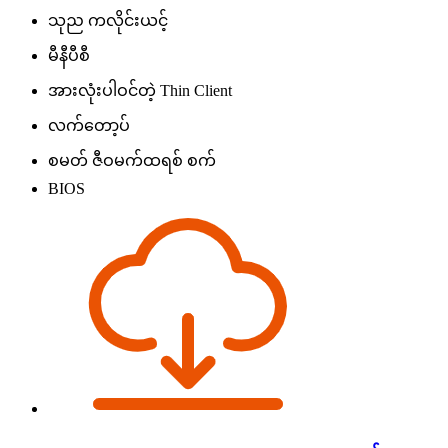
သုည ကလိုင်းယင့်
မီနီပီစီ
အားလုံးပါဝင်တဲ့ Thin Client
လက်တော့ပ်
စမတ် ဇီဝမက်ထရစ် စက်
BIOS