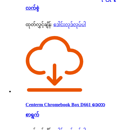
လက်စွဲ
ထုတ်လွှင့်ချိန်:
ဒေါင်းလုဒ်လုပ်ပါ
Centerm Chromebook Box D661 ဒေတာ
စာရွက်