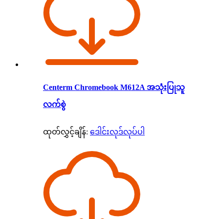
Centerm Chromebook M612A အသုံးပြုသူ
လက်စွဲ
ထုတ်လွှင့်ချိန်:
ဒေါင်းလုဒ်လုပ်ပါ