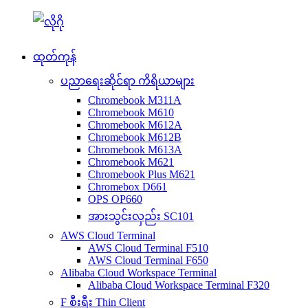
ထုတ်ကုန်
ပညာရေးဆိုင်ရာ ကိရိယာများ
Chromebook M311A
Chromebook M610
Chromebook M612A
Chromebook M612B
Chromebook M613A
Chromebook M621
Chromebook Plus M621
Chromebox D661
OPS OP660
အားသွင်းလှည်း SC101
AWS Cloud Terminal
AWS Cloud Terminal F510
AWS Cloud Terminal F650
Alibaba Cloud Workspace Terminal
Alibaba Cloud Workspace Terminal F320
F စီးရီး Thin Client