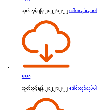
ထုတ်လွှင့်ချိန်: ၂၀၂၂/၁၂/၂၂
ဒေါင်းလုဒ်လုပ်ပါ
V660
ထုတ်လွှင့်ချိန်: ၂၀၂၂/၁၂/၂၂
ဒေါင်းလုဒ်လုပ်ပါ