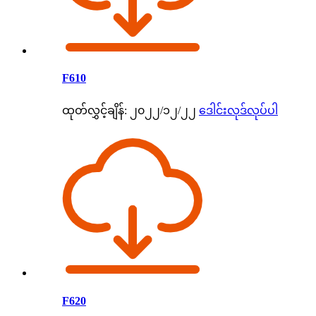
F610
ထုတ်လွှင့်ချိန်: ၂၀၂၂/၁၂/၂၂
ဒေါင်းလုဒ်လုပ်ပါ
F620