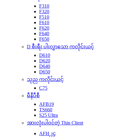
F310
F320
F510
F610
F620
F640
F650
D စီးရီး ပါးလွှာသော ကလိုင်းယင့်
D610
D620
D640
D650
သုည ကလိုင်းယင့်
C75
မီနီပီစီ
AFB19
TS660
S25 Ultra
အားလုံးပါဝင်တဲ့ Thin Client
AFH၂၄