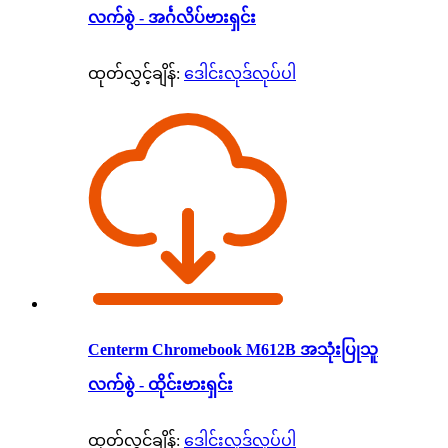
လက်စွဲ - အင်္ဂလိပ်ဗားရှင်း
ထုတ်လွှင့်ချိန်:
ဒေါင်းလုဒ်လုပ်ပါ
Centerm Chromebook M612B အသုံးပြုသူ
လက်စွဲ - ထိုင်းဗားရှင်း
ထုတ်လွှင့်ချိန်:
ဒေါင်းလုဒ်လုပ်ပါ