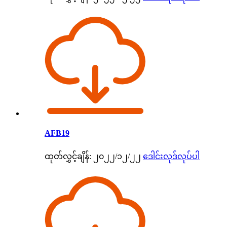
AFB19
ထုတ်လွှင့်ချိန်: ၂၀၂၂/၁၂/၂၂
ဒေါင်းလုဒ်လုပ်ပါ