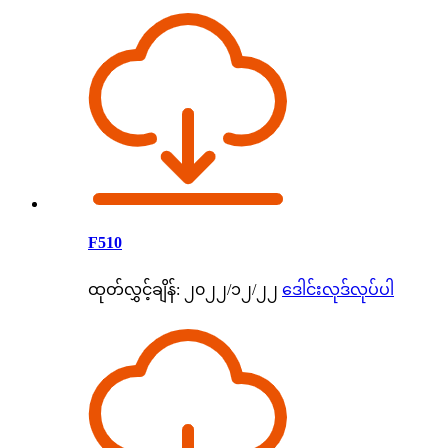
F510
ထုတ်လွှင့်ချိန်: ၂၀၂၂/၁၂/၂၂
ဒေါင်းလုဒ်လုပ်ပါ