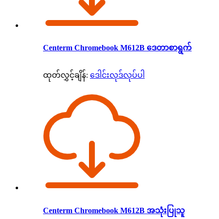
Centerm Chromebook M612B ဒေတာစာရွက်
ထုတ်လွှင့်ချိန်:
ဒေါင်းလုဒ်လုပ်ပါ
Centerm Chromebook M612B အသုံးပြုသူ