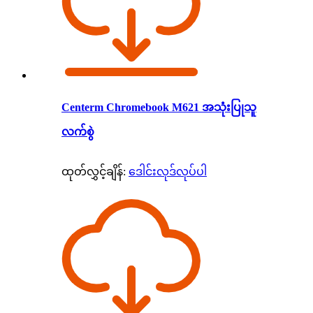
Centerm Chromebook M621 အသုံးပြုသူ
လက်စွဲ
ထုတ်လွှင့်ချိန်:
ဒေါင်းလုဒ်လုပ်ပါ