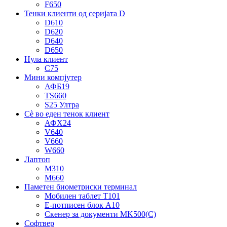
F650
Тенки клиенти од серијата D
D610
D620
D640
D650
Нула клиент
C75
Мини компјутер
АФБ19
TS660
S25 Ултра
Сè во еден тенок клиент
АФХ24
V640
V660
W660
Лаптоп
М310
М660
Паметен биометриски терминал
Мобилен таблет T101
Е-потписен блок A10
Скенер за документи MK500(C)
Софтвер