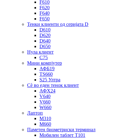
F610
F620
F640
F650
Тенки клиенти од серијата D
D610
D620
D640
D650
Нула клиент
C75
Мини компјутер
АФБ19
TS660
S25 Ултра
Сè во еден тенок клиент
АФХ24
V640
V660
W660
Лаптоп
М310
М660
Паметен биометриски терминал
Мобилен таблет T101