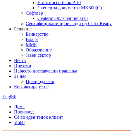
Е-потписен блок A10
Скенер за документи MK500(C)
Софтвер
Centerm Облачен печатач
Сертифицирани производи од Citrix Ready
Решение
Банкарство
Влада
ММБ
Образование
Јавен сектор
Вести
Преземи
Најчесто поставувани прашања
За нас
Препродавачи
Контактирајте не
English
Дома
Производ
Сè во еден тенок клиент
V660