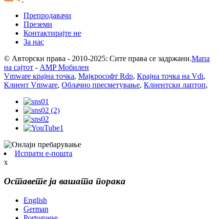
Препродавачи
Преземи
Контактирајте не
За нас
© Авторски права - 2010-2025: Сите права се задржани.
Мапа
на сајтот
-
AMP Мобилен
Vmware крајна точка
,
Мајкрософт Rdp
,
Крајна точка на Vdi
,
Клиент Vmware
,
Облачно пресметување
,
Клиентски лаптоп
,
Испрати е-пошта
x
Оставете ја вашата порака
English
German
Portuguese