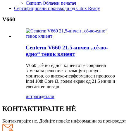
Centerm Облачен печатач
Сертифицирани производи од Citrix Ready
V660
Centerm V660 21,5-инчен „сè-во-
едно“ тенок клиент
V660 „сè-во-едно“ клиентот е совршена
замена за решение за компјутер плус
монитор, со високо-перформансен процесор
Intel 10th Core i3, голем екран од 21,5 инчи и
елегантен дизајн.
истрага
детали
КОНТАКТИРАЈТЕ НÈ
Контактирајте не. Добијте повеќе информации за производот