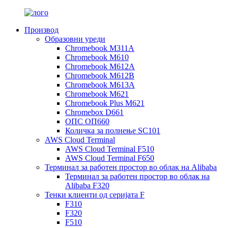
Производ
Образовни уреди
Chromebook M311A
Chromebook M610
Chromebook M612A
Chromebook M612B
Chromebook M613A
Chromebook M621
Chromebook Plus M621
Chromebox D661
ОПС ОП660
Количка за полнење SC101
AWS Cloud Terminal
AWS Cloud Terminal F510
AWS Cloud Terminal F650
Терминал за работен простор во облак на Alibaba
Терминал за работен простор во облак на
Alibaba F320
Тенки клиенти од серијата F
F310
F320
F510