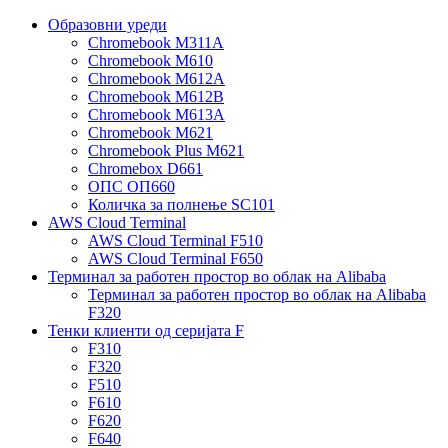
Образовни уреди
Chromebook M311A
Chromebook M610
Chromebook M612A
Chromebook M612B
Chromebook M613A
Chromebook M621
Chromebook Plus M621
Chromebox D661
ОПС ОП660
Количка за полнење SC101
AWS Cloud Terminal
AWS Cloud Terminal F510
AWS Cloud Terminal F650
Терминал за работен простор во облак на Alibaba
Терминал за работен простор во облак на Alibaba
F320
Тенки клиенти од серијата F
F310
F320
F510
F610
F620
F640