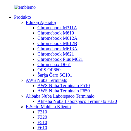
Produkto
Edukaj Aparatoj
Chromebook M311A
Chromebook M610
Chromebook M612A
Chromebook M612B
Chromebook M613A
Chromebook M621
Chromebook Plus M621
Chromebox D661
OPS OP660
Ŝarĝa Ĉaro SC101
AWS Nuba Terminalo
AWS Nuba Terminalo F510
AWS Nuba Terminalo F650
Alibaba Nuba Laborspaco Terminalo
Alibaba Nuba Laborspaco Terminalo F320
F-Serio Maldika Kliento
F310
F320
F510
F610