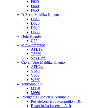
F620
F640
F650
D-Serio Maldika Kliento
D610
D620
D640
D650
Nula Kliento
C75
Mini-komputilo
AFB19
TS660
S25 Ultra
Ĉio en Unu Maldika Kliento
AFH24
V640
V660
W660
Tekkomputilo
M310
M660
Inteligenta Biometria Terminalo
Poŝtelefono-tabulkomputilo T101
E-subskriba kuseneto A10