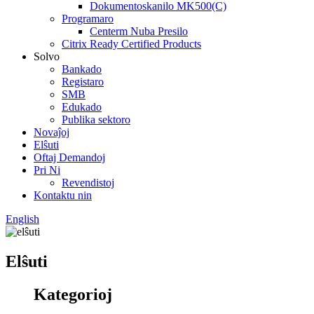
Dokumentoskanilo MK500(C)
Programaro
Centerm Nuba Presilo
Citrix Ready Certified Products
Solvo
Bankado
Registaro
SMB
Edukado
Publika sektoro
Novaĵoj
Elŝuti
Oftaj Demandoj
Pri Ni
Revendistoj
Kontaktu nin
English
Elŝuti
Kategorioj