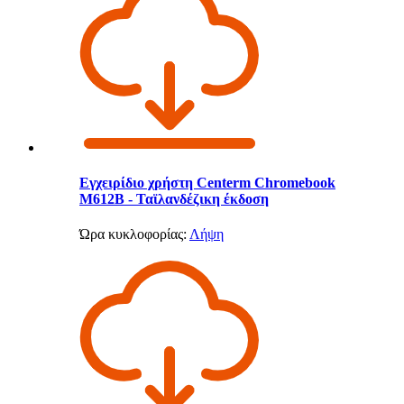
Εγχειρίδιο χρήστη Centerm Chromebook
M612B - Ταϊλανδέζικη έκδοση
Ώρα κυκλοφορίας:
Λήψη