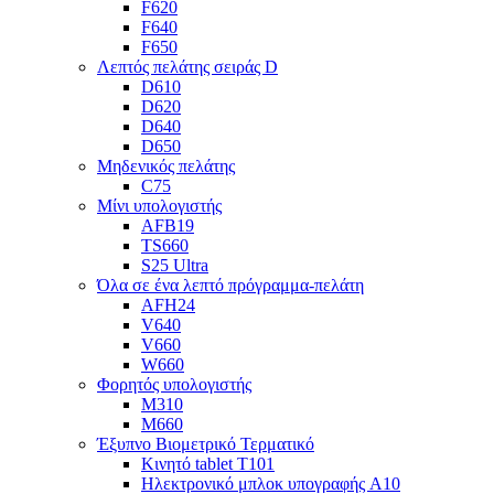
F620
F640
F650
Λεπτός πελάτης σειράς D
D610
D620
D640
D650
Μηδενικός πελάτης
C75
Μίνι υπολογιστής
AFB19
TS660
S25 Ultra
Όλα σε ένα λεπτό πρόγραμμα-πελάτη
AFH24
V640
V660
W660
Φορητός υπολογιστής
Μ310
M660
Έξυπνο Βιομετρικό Τερματικό
Κινητό tablet T101
Ηλεκτρονικό μπλοκ υπογραφής A10