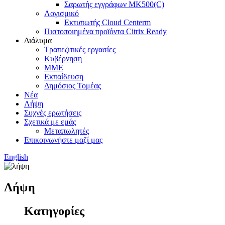
Σαρωτής εγγράφων MK500(C)
Λογισμικό
Εκτυπωτής Cloud Centerm
Πιστοποιημένα προϊόντα Citrix Ready
Διάλυμα
Τραπεζιτικές εργασίες
Κυβέρνηση
ΜΜΕ
Εκπαίδευση
Δημόσιος Τομέας
Νέα
Λήψη
Συχνές ερωτήσεις
Σχετικά με εμάς
Μεταπωλητές
Επικοινωνήστε μαζί μας
English
Λήψη
Κατηγορίες