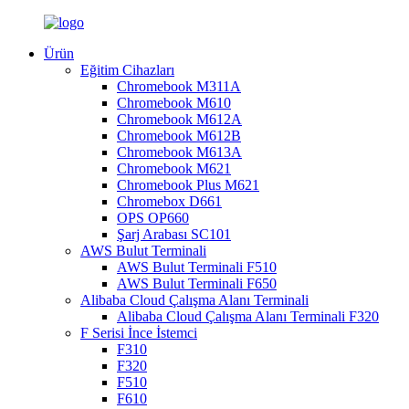
Ürün
Eğitim Cihazları
Chromebook M311A
Chromebook M610
Chromebook M612A
Chromebook M612B
Chromebook M613A
Chromebook M621
Chromebook Plus M621
Chromebox D661
OPS OP660
Şarj Arabası SC101
AWS Bulut Terminali
AWS Bulut Terminali F510
AWS Bulut Terminali F650
Alibaba Cloud Çalışma Alanı Terminali
Alibaba Cloud Çalışma Alanı Terminali F320
F Serisi İnce İstemci
F310
F320
F510
F610