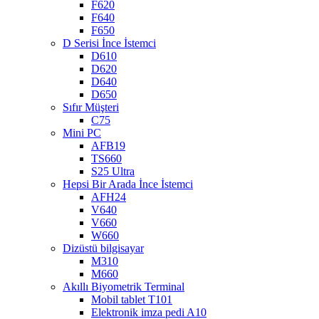
F620
F640
F650
D Serisi İnce İstemci
D610
D620
D640
D650
Sıfır Müşteri
C75
Mini PC
AFB19
TS660
S25 Ultra
Hepsi Bir Arada İnce İstemci
AFH24
V640
V660
W660
Dizüstü bilgisayar
M310
M660
Akıllı Biyometrik Terminal
Mobil tablet T101
Elektronik imza pedi A10