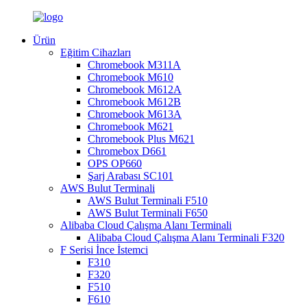
Ürün
Eğitim Cihazları
Chromebook M311A
Chromebook M610
Chromebook M612A
Chromebook M612B
Chromebook M613A
Chromebook M621
Chromebook Plus M621
Chromebox D661
OPS OP660
Şarj Arabası SC101
AWS Bulut Terminali
AWS Bulut Terminali F510
AWS Bulut Terminali F650
Alibaba Cloud Çalışma Alanı Terminali
Alibaba Cloud Çalışma Alanı Terminali F320
F Serisi İnce İstemci
F310
F320
F510
F610