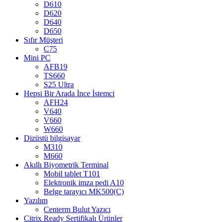
D610
D620
D640
D650
Sıfır Müşteri
C75
Mini PC
AFB19
TS660
S25 Ultra
Hepsi Bir Arada İnce İstemci
AFH24
V640
V660
W660
Dizüstü bilgisayar
M310
M660
Akıllı Biyometrik Terminal
Mobil tablet T101
Elektronik imza pedi A10
Belge tarayıcı MK500(C)
Yazılım
Centerm Bulut Yazıcı
Citrix Ready Sertifikalı Ürünler