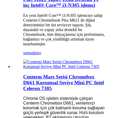
inç Intel® Core™ i3-N305 işlemci
En yeni Intel® Core™ i3-N305 işlemciye sahip
Centerm Chromebook Plus M621 ile dijital
deneyiminizi bir üst seviyeye taşıyın. Şık,
dayanıklı ve yapay zeka destekli bu
Chromebook, tüm ihtiyaçlarınız için performansı,
bağlantıyı ve çok yönlülüğü artırmak üzere
tasarlanmıştır.
sorgu
detay
Centerm Mars Serisi Chromebox
D661 Kurumsal Seviye Mini PC Intel
Celeron 7305
Chrome OS işletim sistemiyle çalışan
Centerm Chromebox D661, verilerinizi
korumak için çok katmanlı koruma sağlayan
güçlü yerleşik güvenlik sunar. Hızlı kurulum
yetenekleri, BT ekiplerinin cihazları