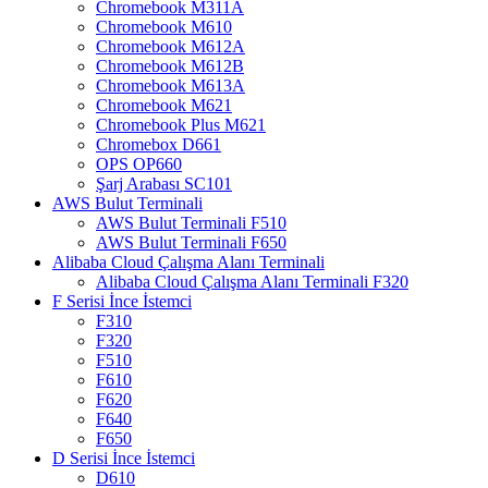
Chromebook M311A
Chromebook M610
Chromebook M612A
Chromebook M612B
Chromebook M613A
Chromebook M621
Chromebook Plus M621
Chromebox D661
OPS OP660
Şarj Arabası SC101
AWS Bulut Terminali
AWS Bulut Terminali F510
AWS Bulut Terminali F650
Alibaba Cloud Çalışma Alanı Terminali
Alibaba Cloud Çalışma Alanı Terminali F320
F Serisi İnce İstemci
F310
F320
F510
F610
F620
F640
F650
D Serisi İnce İstemci
D610