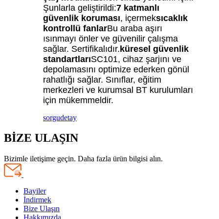
Şunlarla geliştirildi:
7 katmanlı
güvenlik koruması
, içermek
sıcaklık
kontrollü fanlar
Bu araba aşırı
ısınmayı önler ve güvenilir çalışma
sağlar. Sertifikalıdır.
küresel güvenlik
standartları
SC101, cihaz şarjını ve
depolamasını optimize ederken gönül
rahatlığı sağlar. Sınıflar, eğitim
merkezleri ve kurumsal BT kurulumları
için mükemmeldir.
sorgu
detay
BİZE ULAŞIN
Bizimle iletişime geçin. Daha fazla ürün bilgisi alın.
Bayiler
İndirmek
Bize Ulaşın
Hakkımızda