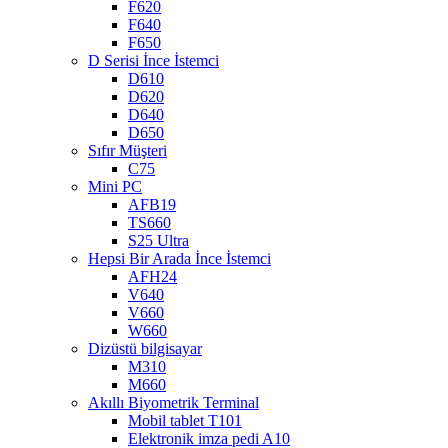
F620
F640
F650
D Serisi İnce İstemci
D610
D620
D640
D650
Sıfır Müşteri
C75
Mini PC
AFB19
TS660
S25 Ultra
Hepsi Bir Arada İnce İstemci
AFH24
V640
V660
W660
Dizüstü bilgisayar
M310
M660
Akıllı Biyometrik Terminal
Mobil tablet T101
Elektronik imza pedi A10