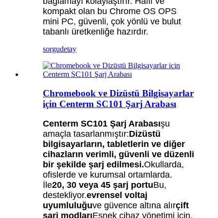
bağlamayı kolaylaştırır. Hafif ve
kompakt olan bu Chrome OS OPS
mini PC, güvenli, çok yönlü ve bulut
tabanlı üretkenliğe hazırdır.
sorgu
detay
Chromebook ve Dizüstü Bilgisayarlar
için Centerm SC101 Şarj Arabası
Centerm SC101 Şarj Arabası
şu
amaçla tasarlanmıştır:
Dizüstü
bilgisayarların, tabletlerin ve diğer
cihazların verimli, güvenli ve düzenli
bir şekilde şarj edilmesi.
Okullarda,
ofislerde ve kurumsal ortamlarda.
İle
20, 30 veya 45 şarj portu
Bu,
destekliyor.
evrensel voltaj
uyumluluğu
ve güvence altına alır
çift ​​
şarj modları
Esnek cihaz yönetimi için.