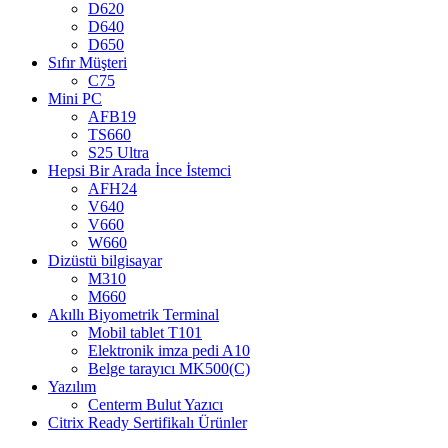
D620
D640
D650
Sıfır Müşteri
C75
Mini PC
AFB19
TS660
S25 Ultra
Hepsi Bir Arada İnce İstemci
AFH24
V640
V660
W660
Dizüstü bilgisayar
M310
M660
Akıllı Biyometrik Terminal
Mobil tablet T101
Elektronik imza pedi A10
Belge tarayıcı MK500(C)
Yazılım
Centerm Bulut Yazıcı
Citrix Ready Sertifikalı Ürünler