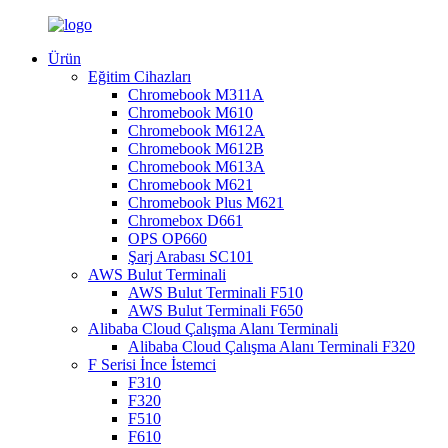
Ürün
Eğitim Cihazları
Chromebook M311A
Chromebook M610
Chromebook M612A
Chromebook M612B
Chromebook M613A
Chromebook M621
Chromebook Plus M621
Chromebox D661
OPS OP660
Şarj Arabası SC101
AWS Bulut Terminali
AWS Bulut Terminali F510
AWS Bulut Terminali F650
Alibaba Cloud Çalışma Alanı Terminali
Alibaba Cloud Çalışma Alanı Terminali F320
F Serisi İnce İstemci
F310
F320
F510
F610