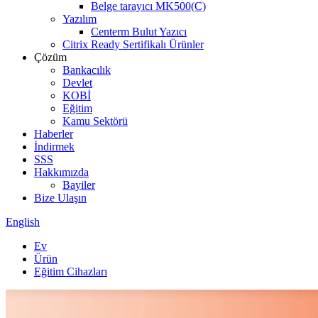
Belge tarayıcı MK500(C)
Yazılım
Centerm Bulut Yazıcı
Citrix Ready Sertifikalı Ürünler
Çözüm
Bankacılık
Devlet
KOBİ
Eğitim
Kamu Sektörü
Haberler
İndirmek
SSS
Hakkımızda
Bayiler
Bize Ulaşın
English
Ev
Ürün
Eğitim Cihazları