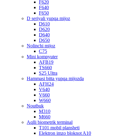
F620
F640
F650
D seriyali yupqa mijoz
D610
D620
D640
D650
Nolinchi mijoz
C75
Mini kompyuter
AFB19
TS660
S25 Ultra
Hammasi bitta yupqa mijozda
AFH24
V640
V660
W660
Noutbuk
M310
M660
Aqlli biometrik terminal
T101 mobil plansheti
Elektron imzo bloknot A10