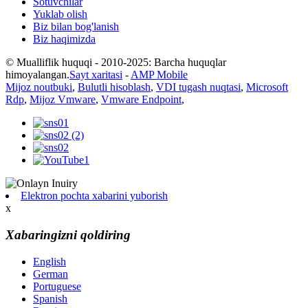
Sotuvchilar
Yuklab olish
Biz bilan bog'lanish
Biz haqimizda
© Mualliflik huquqi - 2010-2025: Barcha huquqlar
himoyalangan.
Sayt xaritasi
-
AMP Mobile
Mijoz noutbuki
,
Bulutli hisoblash
,
VDI tugash nuqtasi
,
Microsoft
Rdp
,
Mijoz Vmware
,
Vmware Endpoint
,
Elektron pochta xabarini yuborish
x
Xabaringizni qoldiring
English
German
Portuguese
Spanish