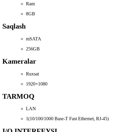
Ram
8GB
Saqlash
mSATA
256GB
Kameralar
Ruxsat
1920×1080
TARMOQ
LAN
1(10/100/1000 Base-T Fast Ethernet, RJ-45)
I/O INTERFEYSI