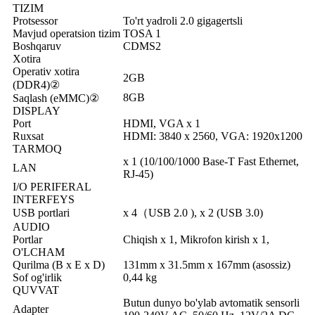
TIZIM
Protsessor
To'rt yadroli 2.0 gigagertsli
Mavjud operatsion tizim
TOSA 1
Boshqaruv
CDMS2
Xotira
Operativ xotira
2GB
(DDR4)②
8GB
Saqlash (eMMC)②
DISPLAY
Port
HDMI, VGA x 1
Ruxsat
HDMI: 3840 x 2560, VGA: 1920x1200
TARMOQ
x 1 (10/100/1000 Base-T Fast Ethernet,
LAN
RJ-45)
I/O PERIFERAL
INTERFEYS
USB portlari
x 4（USB 2.0 ), x 2 (USB 3.0)
AUDIO
Portlar
Chiqish x 1, Mikrofon kirish x 1,
O'LCHAM
Qurilma (B x E x D)
131mm x 31.5mm x 167mm (asossiz)
Sof og'irlik
0,44 kg
QUVVAT
Butun dunyo bo'ylab avtomatik sensorli
Adapter