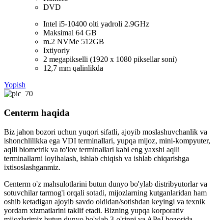
DVD
Intel i5-10400 olti yadroli 2.9GHz
Maksimal 64 GB
m.2 NVMe 512GB
Ixtiyoriy
2 megapikselli (1920 x 1080 piksellar soni)
12,7 mm qalinlikda
Yopish
Centerm haqida
Biz jahon bozori uchun yuqori sifatli, ajoyib moslashuvchanlik va
ishonchlilikka ega VDI terminallari, yupqa mijoz, mini-kompyuter,
aqlli biometrik va to'lov terminallari kabi eng yaxshi aqlli
terminallarni loyihalash, ishlab chiqish va ishlab chiqarishga
ixtisoslashganmiz.
Centerm o'z mahsulotlarini butun dunyo bo'ylab distribyutorlar va
sotuvchilar tarmog'i orqali sotadi, mijozlarning kutganlaridan ham
oshib ketadigan ajoyib savdo oldidan/sotishdan keyingi va texnik
yordam xizmatlarini taklif etadi. Bizning yupqa korporativ
mijozlarimiz butun dunyo bo'ylab 3-o'rinni va APeJ bozorida