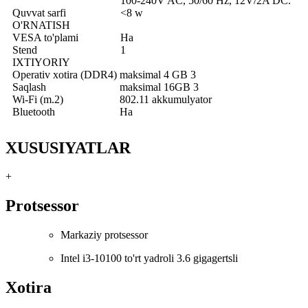
100-240V AC, 50/60 Hz, 12V/2A DC.
Quvvat sarfi
<8 w
O'RNATISH
VESA to'plami
Ha
Stend
1
IXTIYORIY
Operativ xotira (DDR4)
maksimal 4 GB 3
Saqlash
maksimal 16GB 3
Wi-Fi (m.2)
802.11 akkumulyator
Bluetooth
Ha
XUSUSIYATLAR
+
Protsessor
Markaziy protsessor
Intel i3-10100 to'rt yadroli 3.6 gigagertsli
Xotira