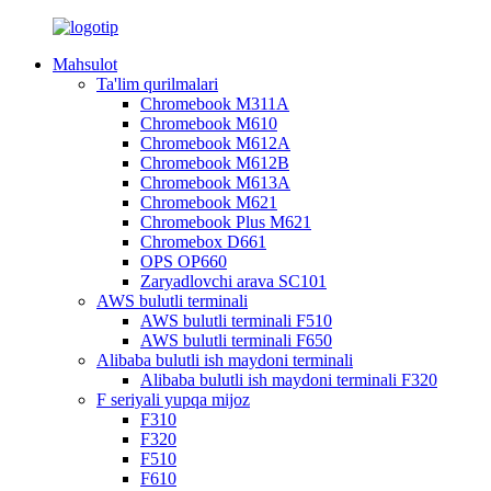
Mahsulot
Ta'lim qurilmalari
Chromebook M311A
Chromebook M610
Chromebook M612A
Chromebook M612B
Chromebook M613A
Chromebook M621
Chromebook Plus M621
Chromebox D661
OPS OP660
Zaryadlovchi arava SC101
AWS bulutli terminali
AWS bulutli terminali F510
AWS bulutli terminali F650
Alibaba bulutli ish maydoni terminali
Alibaba bulutli ish maydoni terminali F320
F seriyali yupqa mijoz
F310
F320
F510
F610