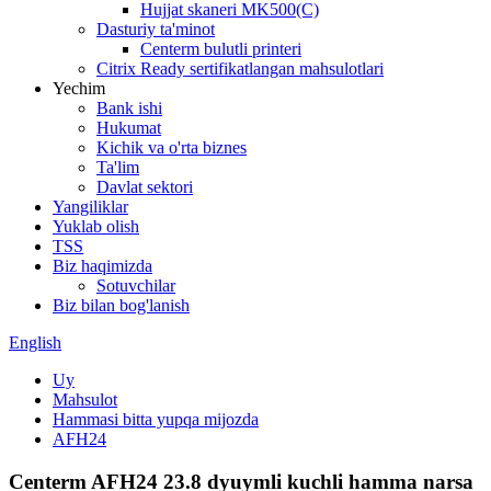
Hujjat skaneri MK500(C)
Dasturiy ta'minot
Centerm bulutli printeri
Citrix Ready sertifikatlangan mahsulotlari
Yechim
Bank ishi
Hukumat
Kichik va o'rta biznes
Ta'lim
Davlat sektori
Yangiliklar
Yuklab olish
TSS
Biz haqimizda
Sotuvchilar
Biz bilan bog'lanish
English
Uy
Mahsulot
Hammasi bitta yupqa mijozda
AFH24
Centerm AFH24 23.8 dyuymli kuchli hamma narsa