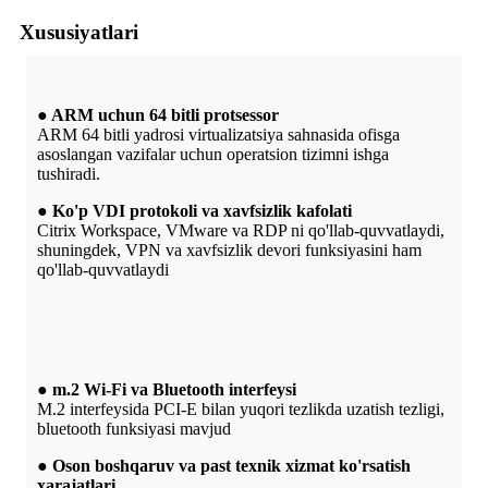
Xususiyatlari
● ARM uchun 64 bitli protsessor
ARM 64 bitli yadrosi virtualizatsiya sahnasida ofisga
asoslangan vazifalar uchun operatsion tizimni ishga
tushiradi.
● Ko'p VDI protokoli va xavfsizlik kafolati
Citrix Workspace, VMware va RDP ni qo'llab-quvvatlaydi,
shuningdek, VPN va xavfsizlik devori funksiyasini ham
qo'llab-quvvatlaydi
● m.2 Wi-Fi va Bluetooth interfeysi
M.2 interfeysida PCI-E bilan yuqori tezlikda uzatish tezligi,
bluetooth funksiyasi mavjud
● Oson boshqaruv va past texnik xizmat ko'rsatish
xarajatlari