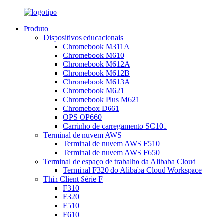
Produto
Dispositivos educacionais
Chromebook M311A
Chromebook M610
Chromebook M612A
Chromebook M612B
Chromebook M613A
Chromebook M621
Chromebook Plus M621
Chromebox D661
OPS OP660
Carrinho de carregamento SC101
Terminal de nuvem AWS
Terminal de nuvem AWS F510
Terminal de nuvem AWS F650
Terminal de espaço de trabalho da Alibaba Cloud
Terminal F320 do Alibaba Cloud Workspace
Thin Client Série F
F310
F320
F510
F610