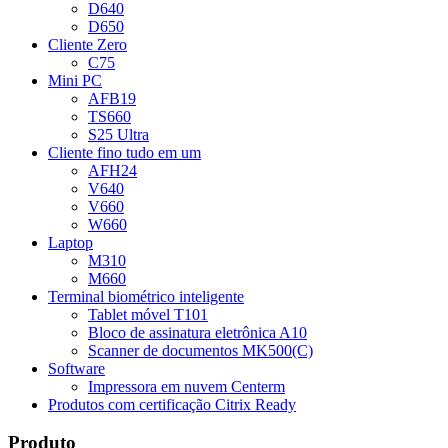
D640
D650
Cliente Zero
C75
Mini PC
AFB19
TS660
S25 Ultra
Cliente fino tudo em um
AFH24
V640
V660
W660
Laptop
M310
M660
Terminal biométrico inteligente
Tablet móvel T101
Bloco de assinatura eletrônica A10
Scanner de documentos MK500(C)
Software
Impressora em nuvem Centerm
Produtos com certificação Citrix Ready
Produto