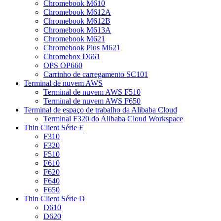
Chromebook M610
Chromebook M612A
Chromebook M612B
Chromebook M613A
Chromebook M621
Chromebook Plus M621
Chromebox D661
OPS OP660
Carrinho de carregamento SC101
Terminal de nuvem AWS
Terminal de nuvem AWS F510
Terminal de nuvem AWS F650
Terminal de espaço de trabalho da Alibaba Cloud
Terminal F320 do Alibaba Cloud Workspace
Thin Client Série F
F310
F320
F510
F610
F620
F640
F650
Thin Client Série D
D610
D620