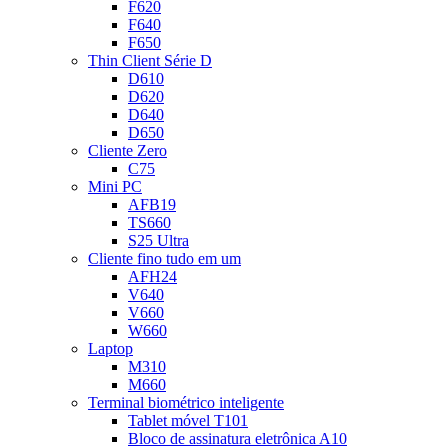
F620
F640
F650
Thin Client Série D
D610
D620
D640
D650
Cliente Zero
C75
Mini PC
AFB19
TS660
S25 Ultra
Cliente fino tudo em um
AFH24
V640
V660
W660
Laptop
M310
M660
Terminal biométrico inteligente
Tablet móvel T101
Bloco de assinatura eletrônica A10