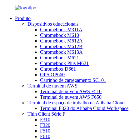
Produto
Dispositivos educacionais
Chromebook M311A
Chromebook M610
Chromebook M612A
Chromebook M612B
Chromebook M613A
Chromebook M621
Chromebook Plus M621
Chromebox D661
OPS OP660
Carrinho de carregamento SC101
Terminal de nuvem AWS
Terminal de nuvem AWS F510
Terminal de nuvem AWS F650
Terminal de espaço de trabalho da Alibaba Cloud
Terminal F320 do Alibaba Cloud Workspace
Thin Client Série F
F310
F320
F510
F610