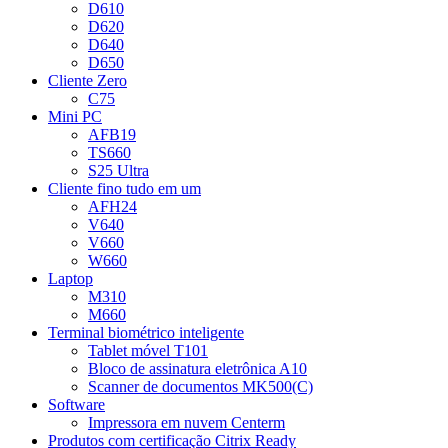
D610
D620
D640
D650
Cliente Zero
C75
Mini PC
AFB19
TS660
S25 Ultra
Cliente fino tudo em um
AFH24
V640
V660
W660
Laptop
M310
M660
Terminal biométrico inteligente
Tablet móvel T101
Bloco de assinatura eletrônica A10
Scanner de documentos MK500(C)
Software
Impressora em nuvem Centerm
Produtos com certificação Citrix Ready