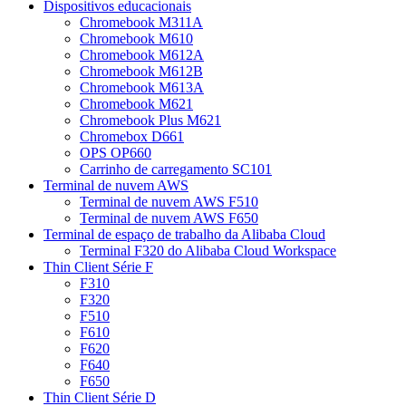
Dispositivos educacionais
Chromebook M311A
Chromebook M610
Chromebook M612A
Chromebook M612B
Chromebook M613A
Chromebook M621
Chromebook Plus M621
Chromebox D661
OPS OP660
Carrinho de carregamento SC101
Terminal de nuvem AWS
Terminal de nuvem AWS F510
Terminal de nuvem AWS F650
Terminal de espaço de trabalho da Alibaba Cloud
Terminal F320 do Alibaba Cloud Workspace
Thin Client Série F
F310
F320
F510
F610
F620
F640
F650
Thin Client Série D