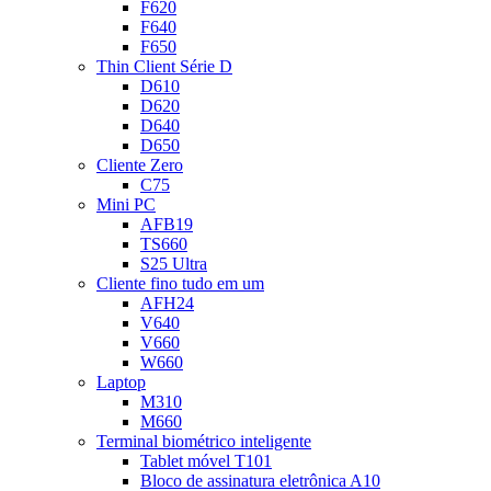
F620
F640
F650
Thin Client Série D
D610
D620
D640
D650
Cliente Zero
C75
Mini PC
AFB19
TS660
S25 Ultra
Cliente fino tudo em um
AFH24
V640
V660
W660
Laptop
M310
M660
Terminal biométrico inteligente
Tablet móvel T101
Bloco de assinatura eletrônica A10