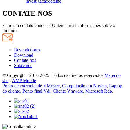
investigação
detalhe
CONTATE-NOS
Entre em contato conosco. Obtenha mais informações sobre o
produto.
Revendedores
Download
Contate-nos
Sobre nós
© Copyright - 2010-2025: Todos os direitos reservados.
Mapa do
site
-
AMP Mobile
Ponto de extremidade VMware
,
Computação em Nuvem
,
Laptop
do cliente
,
Ponto final Vdi
,
Cliente Vmware
,
Microsoft Rdp
,