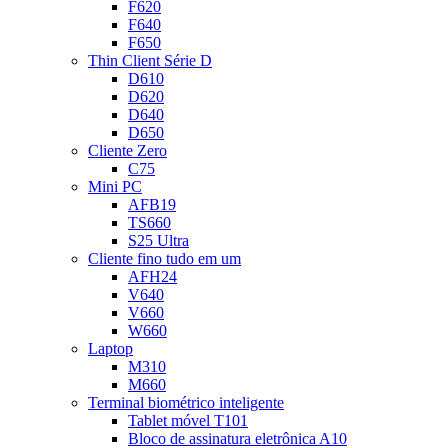
F620
F640
F650
Thin Client Série D
D610
D620
D640
D650
Cliente Zero
C75
Mini PC
AFB19
TS660
S25 Ultra
Cliente fino tudo em um
AFH24
V640
V660
W660
Laptop
M310
M660
Terminal biométrico inteligente
Tablet móvel T101
Bloco de assinatura eletrônica A10