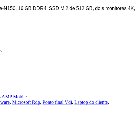
e-N150, 16 GB DDR4, SSD M.2 de 512 GB, dois monitores 4K, US
.
-
AMP Mobile
Mware
,
Microsoft Rdp
,
Ponto final Vdi
,
Laptop do cliente
,