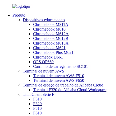
Produto
Dispositivos educacionais
Chromebook M311A
Chromebook M610
Chromebook M612A
Chromebook M612B
Chromebook M613A
Chromebook M621
Chromebook Plus M621
Chromebox D661
OPS OP660
Carrinho de carregamento SC101
Terminal de nuvem AWS
Terminal de nuvem AWS F510
Terminal de nuvem AWS F650
Terminal de espaço de trabalho da Alibaba Cloud
Terminal F320 do Alibaba Cloud Workspace
Thin Client Série F
F310
F320
F510
F610