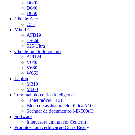
D620
D640
D650
Cliente Zero
C75
Mini PC
AFB19
TS660
S25 Ultra
Cliente fino tudo em um
AFH24
V640
V660
W660
Laptop
M310
M660
Terminal biométrico inteligente
Tablet móvel T101
Bloco de assinatura eletrônica A10
Scanner de documentos MK500(C)
Software
Impressora em nuvem Centerm
Produtos com certificação Citrix Ready