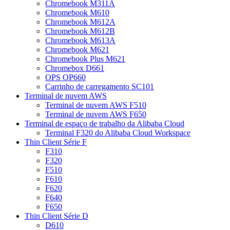
Chromebook M311A
Chromebook M610
Chromebook M612A
Chromebook M612B
Chromebook M613A
Chromebook M621
Chromebook Plus M621
Chromebox D661
OPS OP660
Carrinho de carregamento SC101
Terminal de nuvem AWS
Terminal de nuvem AWS F510
Terminal de nuvem AWS F650
Terminal de espaço de trabalho da Alibaba Cloud
Terminal F320 do Alibaba Cloud Workspace
Thin Client Série F
F310
F320
F510
F610
F620
F640
F650
Thin Client Série D
D610