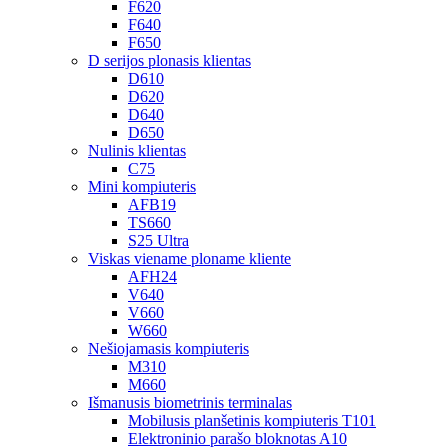
F620
F640
F650
D serijos plonasis klientas
D610
D620
D640
D650
Nulinis klientas
C75
Mini kompiuteris
AFB19
TS660
S25 Ultra
Viskas viename ploname kliente
AFH24
V640
V660
W660
Nešiojamasis kompiuteris
M310
M660
Išmanusis biometrinis terminalas
Mobilusis planšetinis kompiuteris T101
Elektroninio parašo bloknotas A10