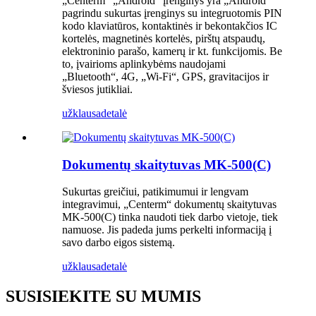
„Centerm“ „Android“ įrenginys yra „Android“
pagrindu sukurtas įrenginys su integruotomis PIN
kodo klaviatūros, kontaktinės ir bekontakčios IC
kortelės, magnetinės kortelės, pirštų atspaudų,
elektroninio parašo, kamerų ir kt. funkcijomis. Be
to, įvairioms aplinkybėms naudojami
„Bluetooth“, 4G, „Wi-Fi“, GPS, gravitacijos ir
šviesos jutikliai.
užklausa
detalė
Dokumentų skaitytuvas MK-500(C)
Sukurtas greičiui, patikimumui ir lengvam
integravimui, „Centerm“ dokumentų skaitytuvas
MK-500(C) tinka naudoti tiek darbo vietoje, tiek
namuose. Jis padeda jums perkelti informaciją į
savo darbo eigos sistemą.
užklausa
detalė
SUSISIEKITE SU MUMIS