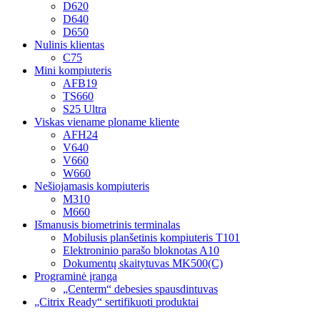
D620
D640
D650
Nulinis klientas
C75
Mini kompiuteris
AFB19
TS660
S25 Ultra
Viskas viename ploname kliente
AFH24
V640
V660
W660
Nešiojamasis kompiuteris
M310
M660
Išmanusis biometrinis terminalas
Mobilusis planšetinis kompiuteris T101
Elektroninio parašo bloknotas A10
Dokumentų skaitytuvas MK500(C)
Programinė įranga
„Centerm“ debesies spausdintuvas
„Citrix Ready“ sertifikuoti produktai