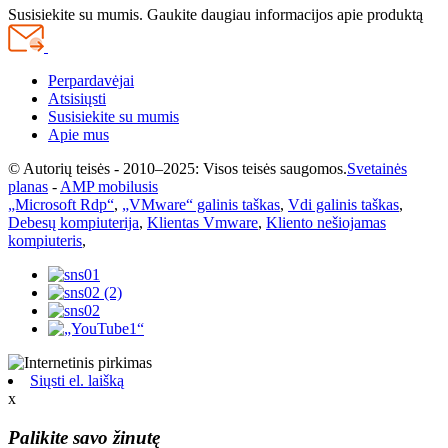
Susisiekite su mumis. Gaukite daugiau informacijos apie produktą
Perpardavėjai
Atsisiųsti
Susisiekite su mumis
Apie mus
© Autorių teisės - 2010–2025: Visos teisės saugomos.
Svetainės
planas
-
AMP mobilusis
„Microsoft Rdp“
,
„VMware“ galinis taškas
,
Vdi galinis taškas
,
Debesų kompiuterija
,
Klientas Vmware
,
Kliento nešiojamas
kompiuteris
,
Siųsti el. laišką
x
Palikite savo žinutę