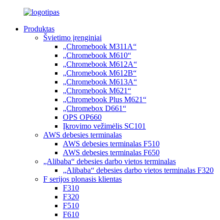
Produktas
Švietimo įrenginiai
„Chromebook M311A“
„Chromebook M610“
„Chromebook M612A“
„Chromebook M612B“
„Chromebook M613A“
„Chromebook M621“
„Chromebook Plus M621“
„Chromebox D661“
OPS OP660
Įkrovimo vežimėlis SC101
AWS debesies terminalas
AWS debesies terminalas F510
AWS debesies terminalas F650
„Alibaba“ debesies darbo vietos terminalas
„Alibaba“ debesies darbo vietos terminalas F320
F serijos plonasis klientas
F310
F320
F510
F610