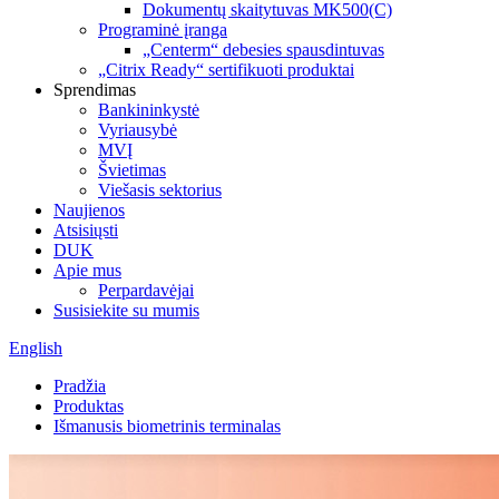
Dokumentų skaitytuvas MK500(C)
Programinė įranga
„Centerm“ debesies spausdintuvas
„Citrix Ready“ sertifikuoti produktai
Sprendimas
Bankininkystė
Vyriausybė
MVĮ
Švietimas
Viešasis sektorius
Naujienos
Atsisiųsti
DUK
Apie mus
Perpardavėjai
Susisiekite su mumis
English
Pradžia
Produktas
Išmanusis biometrinis terminalas