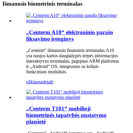
Išmanusis biometrinis terminalas
„Centerm A10“ elektroninio parašo
fiksavimo įrenginys
„Centerm“ išmanusis finansinis terminalas A10
yra naujos kartos daugialypės terpės informacijos
interaktyvus terminalas, pagrįstas ARM platforma
ir „Android“ OS, integruotas su keliais
funkciniais moduliais.
užklausa
detalė
„Centerm T101“ mobilioji
biometrinės tapatybės nustatymo
planšetė