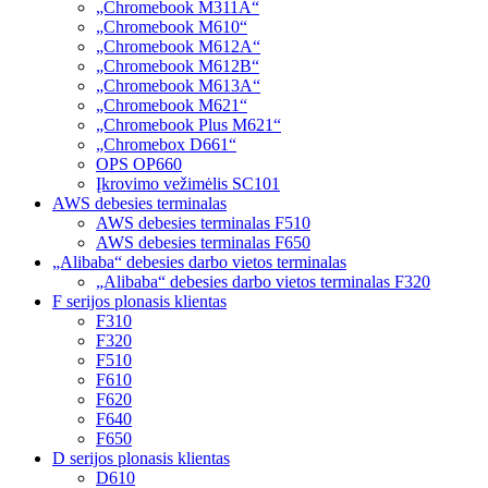
„Chromebook M311A“
„Chromebook M610“
„Chromebook M612A“
„Chromebook M612B“
„Chromebook M613A“
„Chromebook M621“
„Chromebook Plus M621“
„Chromebox D661“
OPS OP660
Įkrovimo vežimėlis SC101
AWS debesies terminalas
AWS debesies terminalas F510
AWS debesies terminalas F650
„Alibaba“ debesies darbo vietos terminalas
„Alibaba“ debesies darbo vietos terminalas F320
F serijos plonasis klientas
F310
F320
F510
F610
F620
F640
F650
D serijos plonasis klientas
D610