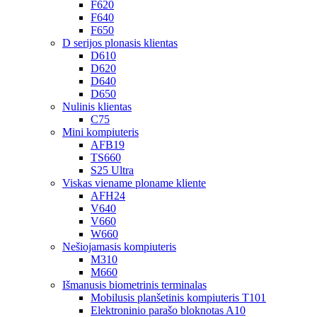
F620
F640
F650
D serijos plonasis klientas
D610
D620
D640
D650
Nulinis klientas
C75
Mini kompiuteris
AFB19
TS660
S25 Ultra
Viskas viename ploname kliente
AFH24
V640
V660
W660
Nešiojamasis kompiuteris
M310
M660
Išmanusis biometrinis terminalas
Mobilusis planšetinis kompiuteris T101
Elektroninio parašo bloknotas A10