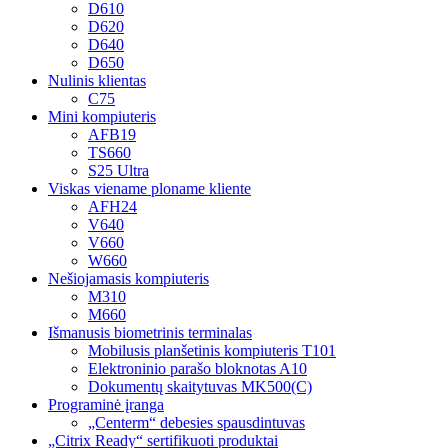
D610
D620
D640
D650
Nulinis klientas
C75
Mini kompiuteris
AFB19
TS660
S25 Ultra
Viskas viename ploname kliente
AFH24
V640
V660
W660
Nešiojamasis kompiuteris
M310
M660
Išmanusis biometrinis terminalas
Mobilusis planšetinis kompiuteris T101
Elektroninio parašo bloknotas A10
Dokumentų skaitytuvas MK500(C)
Programinė įranga
„Centerm“ debesies spausdintuvas
„Citrix Ready“ sertifikuoti produktai