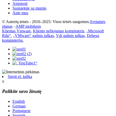
Atsisiųsti
Susisiekite su mumis
Apie mus
© Autorių teisės - 2010–2025: Visos teisės saugomos.
Svetainės
planas
-
AMP mobilusis
Klientas Vmware
,
Kliento nešiojamas kompiuteris
,
„Microsoft
Rdp“
,
„VMware“ galinis taškas
,
Vdi galinis taškas
,
Debesų
kompiuterija
,
Siųsti el. laišką
x
Palikite savo žinutę
English
German
Portuguese
Spanish