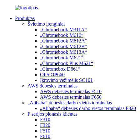
Produktas
Švietimo įrenginiai
„Chromebook M311A“
„Chromebook M610“
„Chromebook M612A“
„Chromebook M612B“
„Chromebook M613A“
„Chromebook M621“
„Chromebook Plus M621“
„Chromebox D661“
OPS OP660
Įkrovimo vežimėlis SC101
AWS debesies terminalas
AWS debesies terminalas F510
AWS debesies terminalas F650
„Alibaba“ debesies darbo vietos terminalas
„Alibaba“ debesies darbo vietos terminalas F320
F serijos plonasis klientas
F310
F320
F510
F610