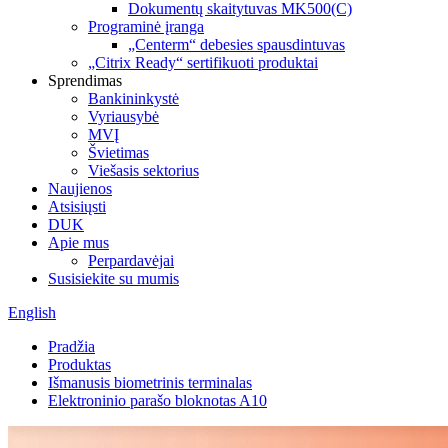
Dokumentų skaitytuvas MK500(C)
Programinė įranga
„Centerm“ debesies spausdintuvas
„Citrix Ready“ sertifikuoti produktai
Sprendimas
Bankininkystė
Vyriausybė
MVĮ
Švietimas
Viešasis sektorius
Naujienos
Atsisiųsti
DUK
Apie mus
Perpardavėjai
Susisiekite su mumis
English
Pradžia
Produktas
Išmanusis biometrinis terminalas
Elektroninio parašo bloknotas A10