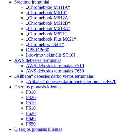
Švietimo įrenginiai
„Chromebook M311A“
„Chromebook M610“
„Chromebook M612A“
„Chromebook M612B“
„Chromebook M613A“
„Chromebook M621“
„Chromebook Plus M621“
„Chromebox D661“
OPS OP660
Įkrovimo vežimėlis SC101
AWS debesies terminalas
AWS debesies terminalas F510
AWS debesies terminalas F650
„Alibaba“ debesies darbo vietos terminalas
„Alibaba“ debesies darbo vietos terminalas F320
F serijos plonasis klientas
F310
F320
F510
F610
F620
F640
F650
D serijos plonasis klientas