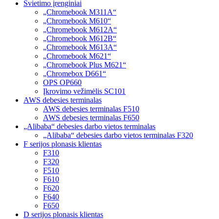
Švietimo įrenginiai
„Chromebook M311A“
„Chromebook M610“
„Chromebook M612A“
„Chromebook M612B“
„Chromebook M613A“
„Chromebook M621“
„Chromebook Plus M621“
„Chromebox D661“
OPS OP660
Įkrovimo vežimėlis SC101
AWS debesies terminalas
AWS debesies terminalas F510
AWS debesies terminalas F650
„Alibaba“ debesies darbo vietos terminalas
„Alibaba“ debesies darbo vietos terminalas F320
F serijos plonasis klientas
F310
F320
F510
F610
F620
F640
F650
D serijos plonasis klientas