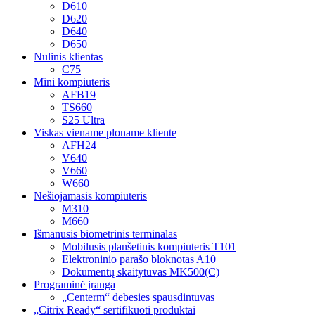
D610
D620
D640
D650
Nulinis klientas
C75
Mini kompiuteris
AFB19
TS660
S25 Ultra
Viskas viename ploname kliente
AFH24
V640
V660
W660
Nešiojamasis kompiuteris
M310
M660
Išmanusis biometrinis terminalas
Mobilusis planšetinis kompiuteris T101
Elektroninio parašo bloknotas A10
Dokumentų skaitytuvas MK500(C)
Programinė įranga
„Centerm“ debesies spausdintuvas
„Citrix Ready“ sertifikuoti produktai