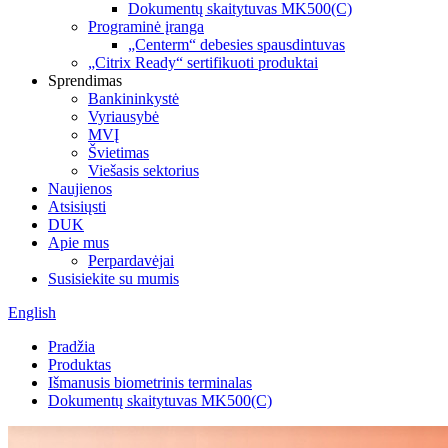
Dokumentų skaitytuvas MK500(C)
Programinė įranga
„Centerm“ debesies spausdintuvas
„Citrix Ready“ sertifikuoti produktai
Sprendimas
Bankininkystė
Vyriausybė
MVĮ
Švietimas
Viešasis sektorius
Naujienos
Atsisiųsti
DUK
Apie mus
Perpardavėjai
Susisiekite su mumis
English
Pradžia
Produktas
Išmanusis biometrinis terminalas
Dokumentų skaitytuvas MK500(C)