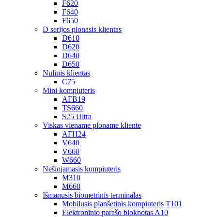
F620
F640
F650
D serijos plonasis klientas
D610
D620
D640
D650
Nulinis klientas
C75
Mini kompiuteris
AFB19
TS660
S25 Ultra
Viskas viename ploname kliente
AFH24
V640
V660
W660
Nešiojamasis kompiuteris
M310
M660
Išmanusis biometrinis terminalas
Mobilusis planšetinis kompiuteris T101
Elektroninio parašo bloknotas A10