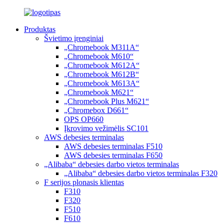
Produktas
Švietimo įrenginiai
„Chromebook M311A“
„Chromebook M610“
„Chromebook M612A“
„Chromebook M612B“
„Chromebook M613A“
„Chromebook M621“
„Chromebook Plus M621“
„Chromebox D661“
OPS OP660
Įkrovimo vežimėlis SC101
AWS debesies terminalas
AWS debesies terminalas F510
AWS debesies terminalas F650
„Alibaba“ debesies darbo vietos terminalas
„Alibaba“ debesies darbo vietos terminalas F320
F serijos plonasis klientas
F310
F320
F510
F610