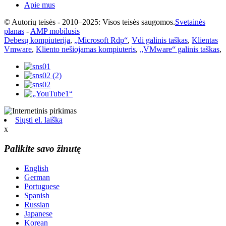
Apie mus
© Autorių teisės - 2010–2025: Visos teisės saugomos.
Svetainės
planas
-
AMP mobilusis
Debesų kompiuterija
,
„Microsoft Rdp“
,
Vdi galinis taškas
,
Klientas
Vmware
,
Kliento nešiojamas kompiuteris
,
„VMware“ galinis taškas
,
Siųsti el. laišką
x
Palikite savo žinutę
English
German
Portuguese
Spanish
Russian
Japanese
Korean