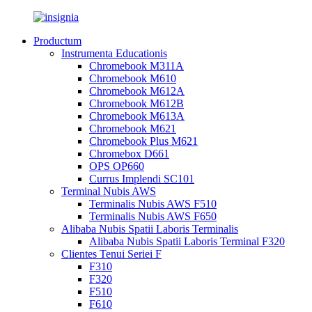
Productum
Instrumenta Educationis
Chromebook M311A
Chromebook M610
Chromebook M612A
Chromebook M612B
Chromebook M613A
Chromebook M621
Chromebook Plus M621
Chromebox D661
OPS OP660
Currus Implendi SC101
Terminal Nubis AWS
Terminalis Nubis AWS F510
Terminalis Nubis AWS F650
Alibaba Nubis Spatii Laboris Terminalis
Alibaba Nubis Spatii Laboris Terminal F320
Clientes Tenui Seriei F
F310
F320
F510
F610