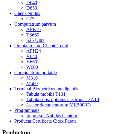
D640
D650
Cliens Nullus
C75
Computatrum parvum
AFB19
TS660
S25 Ultra
Omnia in Uno Cliente Tenui
AFH24
V640
V660
W660
Computatrum portatile
M310
M660
Terminal Biometricus Intelligentis
Tabula mobilis T101
Tabula subscriptionis electronicae A10
Lector documentorum MK500(C)
Programmata
Impressor Nubilus Centerm
Producta Certificata Citrix Parata
Productum