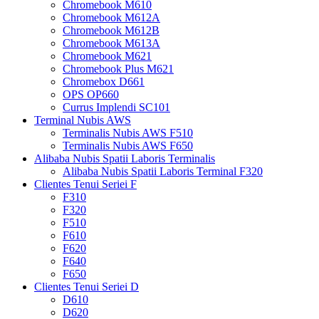
Chromebook M610
Chromebook M612A
Chromebook M612B
Chromebook M613A
Chromebook M621
Chromebook Plus M621
Chromebox D661
OPS OP660
Currus Implendi SC101
Terminal Nubis AWS
Terminalis Nubis AWS F510
Terminalis Nubis AWS F650
Alibaba Nubis Spatii Laboris Terminalis
Alibaba Nubis Spatii Laboris Terminal F320
Clientes Tenui Seriei F
F310
F320
F510
F610
F620
F640
F650
Clientes Tenui Seriei D
D610
D620