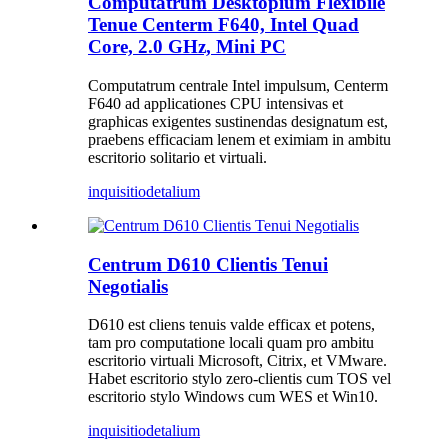
Computatrum Desktopium Flexibile
Tenue Centerm F640, Intel Quad
Core, 2.0 GHz, Mini PC
Computatrum centrale Intel impulsum, Centerm
F640 ad applicationes CPU intensivas et
graphicas exigentes sustinendas designatum est,
praebens efficaciam lenem et eximiam in ambitu
escritorio solitario et virtuali.
inquisitio
detalium
Centrum D610 Clientis Tenui
Negotialis
D610 est cliens tenuis valde efficax et potens,
tam pro computatione locali quam pro ambitu
escritorio virtuali Microsoft, Citrix, et VMware.
Habet escritorio stylo zero-clientis cum TOS vel
escritorio stylo Windows cum WES et Win10.
inquisitio
detalium