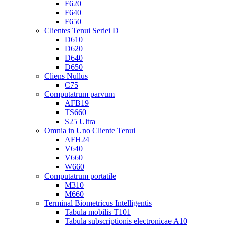
F620
F640
F650
Clientes Tenui Seriei D
D610
D620
D640
D650
Cliens Nullus
C75
Computatrum parvum
AFB19
TS660
S25 Ultra
Omnia in Uno Cliente Tenui
AFH24
V640
V660
W660
Computatrum portatile
M310
M660
Terminal Biometricus Intelligentis
Tabula mobilis T101
Tabula subscriptionis electronicae A10