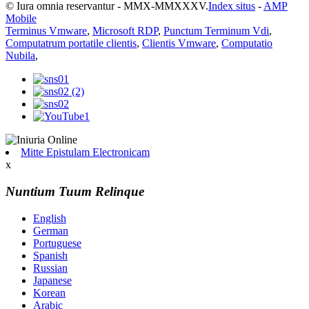
© Iura omnia reservantur - MMX-MMXXXV.
Index situs
-
AMP
Mobile
Terminus Vmware
,
Microsoft RDP
,
Punctum Terminum Vdi
,
Computatrum portatile clientis
,
Clientis Vmware
,
Computatio
Nubila
,
Mitte Epistulam Electronicam
x
Nuntium Tuum Relinque
English
German
Portuguese
Spanish
Russian
Japanese
Korean
Arabic