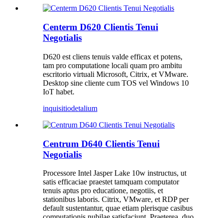
Centerm D620 Clientis Tenui
Negotialis
D620 est cliens tenuis valde efficax et potens,
tam pro computatione locali quam pro ambitu
escritorio virtuali Microsoft, Citrix, et VMware.
Desktop sine cliente cum TOS vel Windows 10
IoT habet.
inquisitio
detalium
Centrum D640 Clientis Tenui
Negotialis
Processore Intel Jasper Lake 10w instructus, ut
satis efficaciae praestet tamquam computator
tenuis aptus pro educatione, negotiis, et
stationibus laboris. Citrix, VMware, et RDP per
default sustentantur, quae etiam plerisque casibus
computationis nubilae satisfaciunt. Praeterea, duo