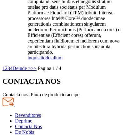
computandi sensibilibus et negotiis stratum
tutelae pro datis societatis per Modulum
Platformae Fiduciarii (TPM) tribuit. Interea,
processores Intel® Core™ duodecimae
generationis combinationem singularem
nucleorum Perfunctionis (Performance-cores) et
Efficientiae (Efficient-cores) offerunt,
experientiam fluidiorem et meliorem cum nova
architectura hybrida perfunctionis inaudita
participando.
inquisitio
detalium
1
2
3
4
Deinde >
>>
Pagina 1 / 4
CONTACTA NOS
Contacta nos. Plura de producto accipe.
Revenditores
Deprime
Contacta Nos
De Nobis