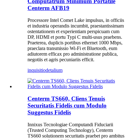
Computatrum Minimum Portatile
Centerm AFB19
Processore Intel Comet Lake impulsus, in officiis
et industria operandis incumbit, praestantissimam
ostentationem et experientiam perspicuam cum
DP, HDMI et portu Typi C multi-usus praebens.
Praeterea, duplicis portibus ethernet 1000 Mbps,
praeclara transmissio Wi-Fi et Bluetooth, eum
adiutorem efficax pro administratione publica,
negotiis et agris pecuniariis efficit.
inquisitio
detalium
Centerm TS660, Cliens Tenuis
Securitatis Fidelis cum Modulo
Suggestus Fidelis
Innixus Tecnologiae Computandi Fiduciarii
(Trusted Computing Technology), Centerm
TS660 solutionem securitatis praebet pro ambitus