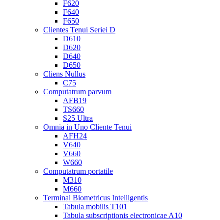
F620
F640
F650
Clientes Tenui Seriei D
D610
D620
D640
D650
Cliens Nullus
C75
Computatrum parvum
AFB19
TS660
S25 Ultra
Omnia in Uno Cliente Tenui
AFH24
V640
V660
W660
Computatrum portatile
M310
M660
Terminal Biometricus Intelligentis
Tabula mobilis T101
Tabula subscriptionis electronicae A10