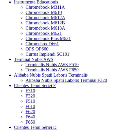
Instrumenta Educationis
Chromebook M311A
Chromebook M610
Chromebook M612A
Chromebook M612B
Chromebook M613A
Chromebook M621
Chromebook Plus M621
Chromebox D661
OPS OP660
Currus Implendi SC101
Terminal Nubis AWS
Terminalis Nubis AWS F510
Terminalis Nubis AWS F650
Alibaba Nubis Spatii Laboris Terminalis
Alibaba Nubis Spatii Laboris Terminal F320
Clientes Tenui Seriei F
F310
F320
F510
F610
F620
F640
F650
Clientes Tenui Seriei D