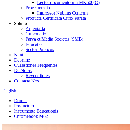
Lector documentorum MK500(C)
Programmata
Impressor Nubilus Centerm
Producta Certificata Citrix Parata
Solutio
Argentaria
Gubernatio
Parva et Media Societas (SMB)
Educatio
Sector Publicus
Nuntii
Deprime
Quaestiones Frequentes
De Nobis
Revenditores
Contacta Nos
English
Domus
Productum
Instrumenta Educationis
Chromebook M621