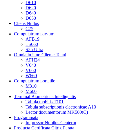
D610
D620
D640
D650
Cliens Nullus
C75
Computatrum parvum
AFB19
TS660
S25 Ultra
Omnia in Uno Cliente Tenui
AFH24
V640
V660
W660
Computatrum portatile
M310
M660
Terminal Biometricus Intelligentis
Tabula mobilis T101
Tabula subscriptionis electronicae A10
Lector documentorum MK500(C)
Programmata
Impressor Nubilus Centerm
Producta Certificata Citrix Parata