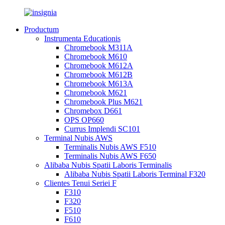
Productum
Instrumenta Educationis
Chromebook M311A
Chromebook M610
Chromebook M612A
Chromebook M612B
Chromebook M613A
Chromebook M621
Chromebook Plus M621
Chromebox D661
OPS OP660
Currus Implendi SC101
Terminal Nubis AWS
Terminalis Nubis AWS F510
Terminalis Nubis AWS F650
Alibaba Nubis Spatii Laboris Terminalis
Alibaba Nubis Spatii Laboris Terminal F320
Clientes Tenui Seriei F
F310
F320
F510
F610