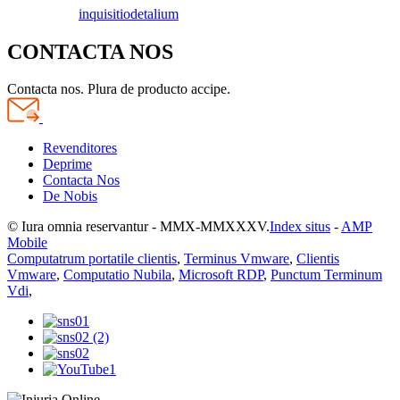
inquisitio
detalium
CONTACTA NOS
Contacta nos. Plura de producto accipe.
Revenditores
Deprime
Contacta Nos
De Nobis
© Iura omnia reservantur - MMX-MMXXXV.
Index situs
-
AMP
Mobile
Computatrum portatile clientis
,
Terminus Vmware
,
Clientis
Vmware
,
Computatio Nubila
,
Microsoft RDP
,
Punctum Terminum
Vdi
,