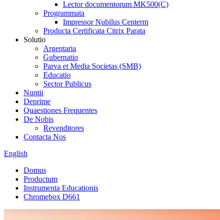
Lector documentorum MK500(C)
Programmata
Impressor Nubilus Centerm
Producta Certificata Citrix Parata
Solutio
Argentaria
Gubernatio
Parva et Media Societas (SMB)
Educatio
Sector Publicus
Nuntii
Deprime
Quaestiones Frequentes
De Nobis
Revenditores
Contacta Nos
English
Domus
Productum
Instrumenta Educationis
Chromebox D661