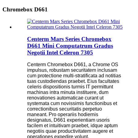
Chromebox D661
Centerm Mars Series Chromebox
D661 Mini Computatrum Gradus
Negotii Intel Celeron 7305
Centerm Chromebox D661, a Chrome OS
impulsus, robustam securitatem inclusam
cum protectione multi-stratificata ad notitias
tuas custodiendas praebet. Eius facultates
celeris dispositionis turmis IT permittunt
machinas intra minuta instituere, dum
renovationes automaticae curant ut
systemata cum novissimis functionibus et
correctionibus securitatis perpetuo
maneant. Pro operariis hodiernis
designatus, D661 experientiam usoris
facilem et intuitivam praebet, idque aptum
negotiis quae productivitatem augere et
operationes expedire volunt.