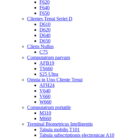
F620
F640
F650
Clientes Tenui Seriei D
D610
D620
D640
D650
Cliens Nullus
C75
Computatrum parvum
AFB19
TS660
S25 Ultra
Omnia in Uno Cliente Tenui
AFH24
V640
V660
W660
Computatrum portatile
M310
M660
Terminal Biometricus Intelligentis
Tabula mobilis T101
Tabula subscriptionis electronicae A10