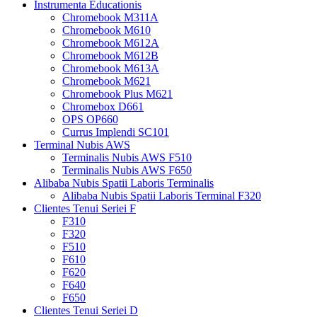
Instrumenta Educationis
Chromebook M311A
Chromebook M610
Chromebook M612A
Chromebook M612B
Chromebook M613A
Chromebook M621
Chromebook Plus M621
Chromebox D661
OPS OP660
Currus Implendi SC101
Terminal Nubis AWS
Terminalis Nubis AWS F510
Terminalis Nubis AWS F650
Alibaba Nubis Spatii Laboris Terminalis
Alibaba Nubis Spatii Laboris Terminal F320
Clientes Tenui Seriei F
F310
F320
F510
F610
F620
F640
F650
Clientes Tenui Seriei D