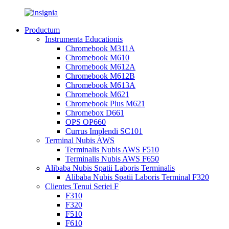
Productum
Instrumenta Educationis
Chromebook M311A
Chromebook M610
Chromebook M612A
Chromebook M612B
Chromebook M613A
Chromebook M621
Chromebook Plus M621
Chromebox D661
OPS OP660
Currus Implendi SC101
Terminal Nubis AWS
Terminalis Nubis AWS F510
Terminalis Nubis AWS F650
Alibaba Nubis Spatii Laboris Terminalis
Alibaba Nubis Spatii Laboris Terminal F320
Clientes Tenui Seriei F
F310
F320
F510
F610