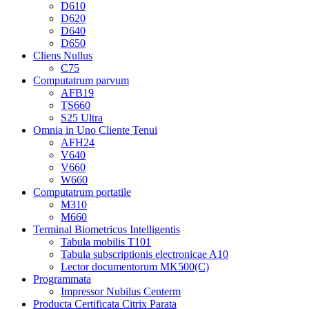
D610
D620
D640
D650
Cliens Nullus
C75
Computatrum parvum
AFB19
TS660
S25 Ultra
Omnia in Uno Cliente Tenui
AFH24
V640
V660
W660
Computatrum portatile
M310
M660
Terminal Biometricus Intelligentis
Tabula mobilis T101
Tabula subscriptionis electronicae A10
Lector documentorum MK500(C)
Programmata
Impressor Nubilus Centerm
Producta Certificata Citrix Parata