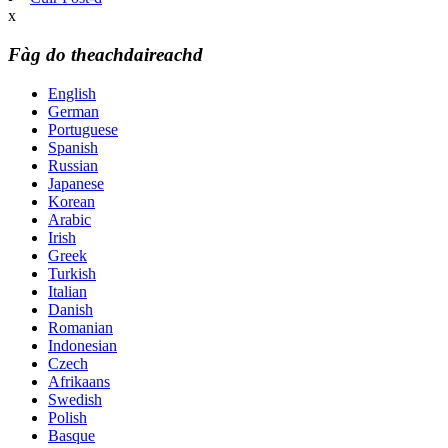
x
Fàg do theachdaireachd
English
German
Portuguese
Spanish
Russian
Japanese
Korean
Arabic
Irish
Greek
Turkish
Italian
Danish
Romanian
Indonesian
Czech
Afrikaans
Swedish
Polish
Basque