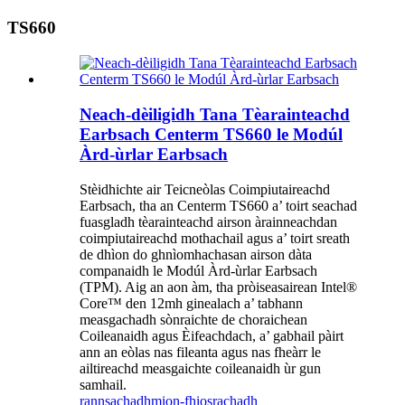
TS660
Neach-dèiligidh Tana Tèarainteachd
Earbsach Centerm TS660 le Modúl
Àrd-ùrlar Earbsach
Stèidhichte air Teicneòlas Coimpiutaireachd
Earbsach, tha an Centerm TS660 a’ toirt seachad
fuasgladh tèarainteachd airson àrainneachdan
coimpiutaireachd mothachail agus a’ toirt sreath
de dhìon do ghnìomhachasan airson dàta
companaidh le Modúl Àrd-ùrlar Earbsach
(TPM). Aig an aon àm, tha pròiseasairean Intel®
Core™ den 12mh ginealach a’ tabhann
measgachadh sònraichte de choraichean
Coileanaidh agus Èifeachdach, a’ gabhail pàirt
ann an eòlas nas fileanta agus nas fheàrr le
ailtireachd measgaichte coileanaidh ùr gun
samhail.
rannsachadh
mion-fhiosrachadh