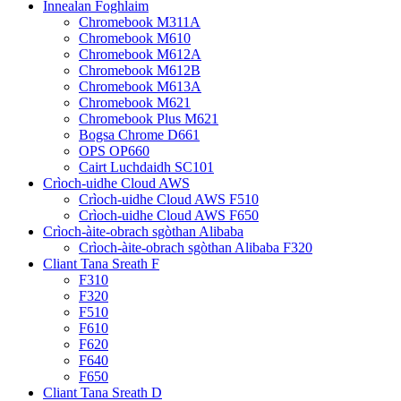
Innealan Foghlaim
Chromebook M311A
Chromebook M610
Chromebook M612A
Chromebook M612B
Chromebook M613A
Chromebook M621
Chromebook Plus M621
Bogsa Chrome D661
OPS OP660
Cairt Luchdaidh SC101
Crìoch-uidhe Cloud AWS
Crìoch-uidhe Cloud AWS F510
Crìoch-uidhe Cloud AWS F650
Crìoch-àite-obrach sgòthan Alibaba
Crìoch-àite-obrach sgòthan Alibaba F320
Cliant Tana Sreath F
F310
F320
F510
F610
F620
F640
F650
Cliant Tana Sreath D