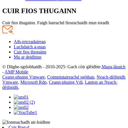
CUIR FIOS THUGAINN
Cuir fios thugainn. Faigh barrachd fiosrachaidh mun toradh
Ath-reiceadairean
Luchdaich a-nuas
Cuir fios thugainn
Mu ar deidhinn
© Dlighe-sgrìobhaidh - 2010-2025: Gach còir glèidhte.
Mapa-làraich
-
AMP Mobile
Ceann-phuing Vmware
,
Coimpiutaireachd sgòthan
,
Neach-dèiligidh
Vmware
,
Microsoft Rdp
,
Ceann-phuing Vdi
,
Laptop an Neach-
dèiligidh
,
Cuir Post-d