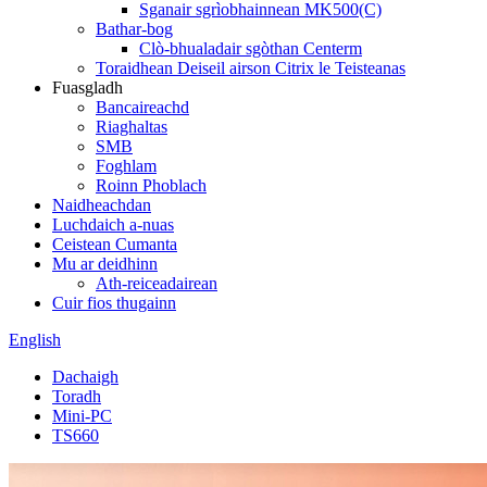
Sganair sgrìobhainnean MK500(C)
Bathar-bog
Clò-bhualadair sgòthan Centerm
Toraidhean Deiseil airson Citrix le Teisteanas
Fuasgladh
Bancaireachd
Riaghaltas
SMB
Foghlam
Roinn Phoblach
Naidheachdan
Luchdaich a-nuas
Ceistean Cumanta
Mu ar deidhinn
Ath-reiceadairean
Cuir fios thugainn
English
Dachaigh
Toradh
Mini-PC
TS660