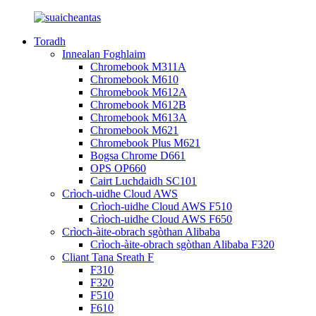
Toradh
Innealan Foghlaim
Chromebook M311A
Chromebook M610
Chromebook M612A
Chromebook M612B
Chromebook M613A
Chromebook M621
Chromebook Plus M621
Bogsa Chrome D661
OPS OP660
Cairt Luchdaidh SC101
Crìoch-uidhe Cloud AWS
Crìoch-uidhe Cloud AWS F510
Crìoch-uidhe Cloud AWS F650
Crìoch-àite-obrach sgòthan Alibaba
Crìoch-àite-obrach sgòthan Alibaba F320
Cliant Tana Sreath F
F310
F320
F510
F610