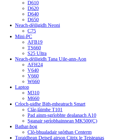
D610
D620
D640
D650
Neach-dèiligidh Neoni
C75
Mini-PC
AFB19
TS660
S25 Ultra
Neach-dèiligidh Tana Uile-ann-Aon
AFH24
V640
V660
W660
Laptop
M310
M660
Crìoch-uidhe Bith-mheatrach Smart
Clàr-làimhe T101
Pad ainm-sgrìobhte dealanach A10
Sganair sgrìobhainnean MK500(C)
Bathar-bog
Clò-bhualadair sgòthan Centerm
Toraidhean Deiseil airson Citrix le Teisteanas