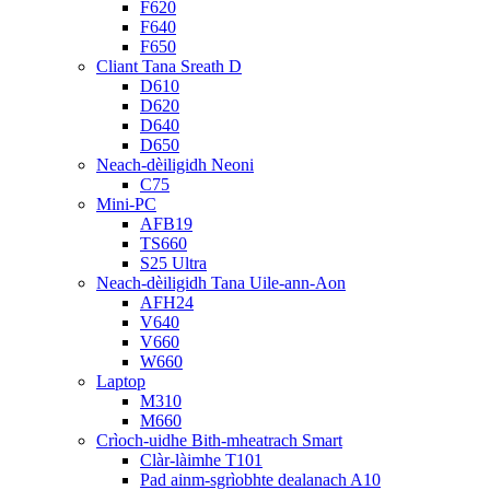
F620
F640
F650
Cliant Tana Sreath D
D610
D620
D640
D650
Neach-dèiligidh Neoni
C75
Mini-PC
AFB19
TS660
S25 Ultra
Neach-dèiligidh Tana Uile-ann-Aon
AFH24
V640
V660
W660
Laptop
M310
M660
Crìoch-uidhe Bith-mheatrach Smart
Clàr-làimhe T101
Pad ainm-sgrìobhte dealanach A10