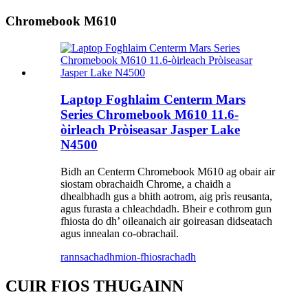
Chromebook M610
Laptop Foghlaim Centerm Mars
Series Chromebook M610 11.6-
òirleach Pròiseasar Jasper Lake
N4500
Bidh an Centerm Chromebook M610 ag obair air
siostam obrachaidh Chrome, a chaidh a
dhealbhadh gus a bhith aotrom, aig prìs reusanta,
agus furasta a chleachdadh. Bheir e cothrom gun
fhiosta do dh’ oileanaich air goireasan didseatach
agus innealan co-obrachail.
rannsachadh
mion-fhiosrachadh
CUIR FIOS THUGAINN