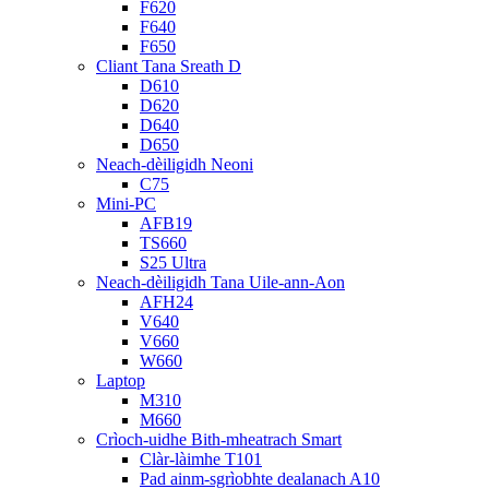
F620
F640
F650
Cliant Tana Sreath D
D610
D620
D640
D650
Neach-dèiligidh Neoni
C75
Mini-PC
AFB19
TS660
S25 Ultra
Neach-dèiligidh Tana Uile-ann-Aon
AFH24
V640
V660
W660
Laptop
M310
M660
Crìoch-uidhe Bith-mheatrach Smart
Clàr-làimhe T101
Pad ainm-sgrìobhte dealanach A10