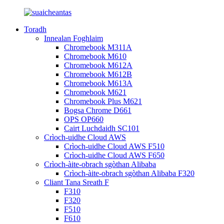
Toradh
Innealan Foghlaim
Chromebook M311A
Chromebook M610
Chromebook M612A
Chromebook M612B
Chromebook M613A
Chromebook M621
Chromebook Plus M621
Bogsa Chrome D661
OPS OP660
Cairt Luchdaidh SC101
Crìoch-uidhe Cloud AWS
Crìoch-uidhe Cloud AWS F510
Crìoch-uidhe Cloud AWS F650
Crìoch-àite-obrach sgòthan Alibaba
Crìoch-àite-obrach sgòthan Alibaba F320
Cliant Tana Sreath F
F310
F320
F510
F610