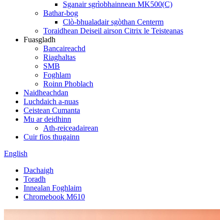
Sganair sgrìobhainnean MK500(C)
Bathar-bog
Clò-bhualadair sgòthan Centerm
Toraidhean Deiseil airson Citrix le Teisteanas
Fuasgladh
Bancaireachd
Riaghaltas
SMB
Foghlam
Roinn Phoblach
Naidheachdan
Luchdaich a-nuas
Ceistean Cumanta
Mu ar deidhinn
Ath-reiceadairean
Cuir fios thugainn
English
Dachaigh
Toradh
Innealan Foghlaim
Chromebook M610