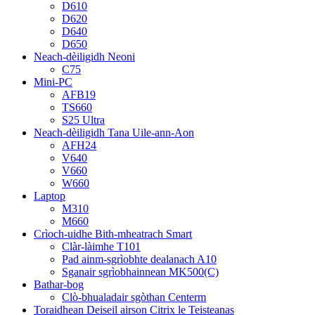
D610
D620
D640
D650
Neach-dèiligidh Neoni
C75
Mini-PC
AFB19
TS660
S25 Ultra
Neach-dèiligidh Tana Uile-ann-Aon
AFH24
V640
V660
W660
Laptop
M310
M660
Crìoch-uidhe Bith-mheatrach Smart
Clàr-làimhe T101
Pad ainm-sgrìobhte dealanach A10
Sganair sgrìobhainnean MK500(C)
Bathar-bog
Clò-bhualadair sgòthan Centerm
Toraidhean Deiseil airson Citrix le Teisteanas