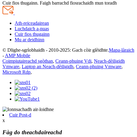
Cuir fios thugainn. Faigh barrachd fiosrachaidh mun toradh
Ath-reiceadairean
Luchdaich a-nuas
Cuir fios thugainn
Mu ar deidhinn
© Dlighe-sgrìobhaidh - 2010-2025: Gach còir glèidhte.
Mapa-làraich
-
AMP Mobile
Coimpiutaireachd sgòthan
,
Ceann-phuing Vdi
,
Neach-dèiligidh
Vmware
,
Laptop an Neach-dèiligidh
,
Ceann-phuing Vmware
,
Microsoft Rdp
,
Cuir Post-d
x
Fàg do theachdaireachd