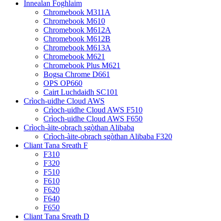
Innealan Foghlaim
Chromebook M311A
Chromebook M610
Chromebook M612A
Chromebook M612B
Chromebook M613A
Chromebook M621
Chromebook Plus M621
Bogsa Chrome D661
OPS OP660
Cairt Luchdaidh SC101
Crìoch-uidhe Cloud AWS
Crìoch-uidhe Cloud AWS F510
Crìoch-uidhe Cloud AWS F650
Crìoch-àite-obrach sgòthan Alibaba
Crìoch-àite-obrach sgòthan Alibaba F320
Cliant Tana Sreath F
F310
F320
F510
F610
F620
F640
F650
Cliant Tana Sreath D