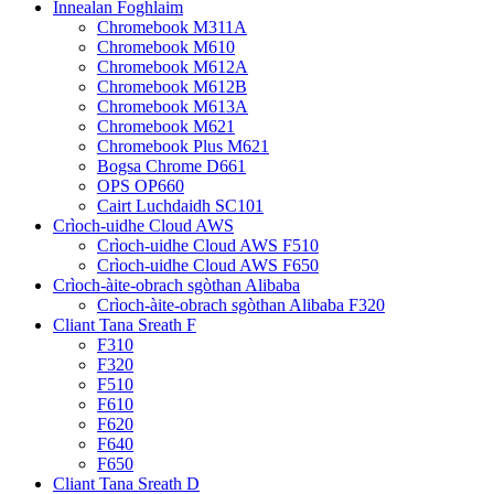
Innealan Foghlaim
Chromebook M311A
Chromebook M610
Chromebook M612A
Chromebook M612B
Chromebook M613A
Chromebook M621
Chromebook Plus M621
Bogsa Chrome D661
OPS OP660
Cairt Luchdaidh SC101
Crìoch-uidhe Cloud AWS
Crìoch-uidhe Cloud AWS F510
Crìoch-uidhe Cloud AWS F650
Crìoch-àite-obrach sgòthan Alibaba
Crìoch-àite-obrach sgòthan Alibaba F320
Cliant Tana Sreath F
F310
F320
F510
F610
F620
F640
F650
Cliant Tana Sreath D