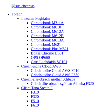
Toradh
Innealan Foghlaim
Chromebook M311A
Chromebook M610
Chromebook M612A
Chromebook M612B
Chromebook M613A
Chromebook M621
Chromebook Plus M621
Bogsa Chrome D661
OPS OP660
Cairt Luchdaidh SC101
Crìoch-uidhe Cloud AWS
Crìoch-uidhe Cloud AWS F510
Crìoch-uidhe Cloud AWS F650
Crìoch-àite-obrach sgòthan Alibaba
Crìoch-àite-obrach sgòthan Alibaba F320
Cliant Tana Sreath F
F310
F320
F510
F610