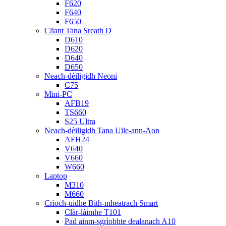
F620
F640
F650
Cliant Tana Sreath D
D610
D620
D640
D650
Neach-dèiligidh Neoni
C75
Mini-PC
AFB19
TS660
S25 Ultra
Neach-dèiligidh Tana Uile-ann-Aon
AFH24
V640
V660
W660
Laptop
M310
M660
Crìoch-uidhe Bith-mheatrach Smart
Clàr-làimhe T101
Pad ainm-sgrìobhte dealanach A10