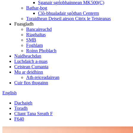
Sganair sgrìobhainnean MK500(C)
Bathar-bog
Clò-bhualadair sgòthan Centerm
Toraidhean Deiseil airson Citrix le Teisteanas
Fuasgladh
Bancaireachd
Riaghaltas
SMB
Foghlam
Roinn Phoblach
Naidheachdan
Luchdaich a-nuas
Ceistean Cumanta
Mu ar deidhinn
Ath-reiceadairean
Cuir fios thugainn
English
Dachaigh
Toradh
Cliant Tana Sreath F
F640