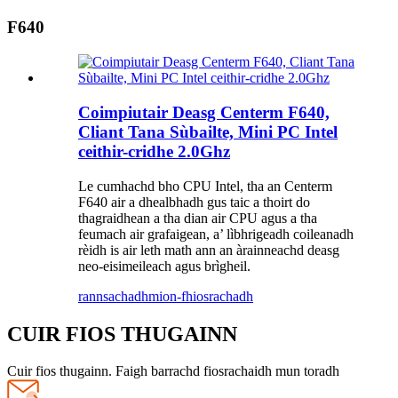
F640
Coimpiutair Deasg Centerm F640,
Cliant Tana Sùbailte, Mini PC Intel
ceithir-cridhe 2.0Ghz
Le cumhachd bho CPU Intel, tha an Centerm
F640 air a dhealbhadh gus taic a thoirt do
thagraidhean a tha dian air CPU agus a tha
feumach air grafaigean, a’ lìbhrigeadh coileanadh
rèidh is air leth math ann an àrainneachd deasg
neo-eisimeileach agus brìgheil.
rannsachadh
mion-fhiosrachadh
CUIR FIOS THUGAINN
Cuir fios thugainn. Faigh barrachd fiosrachaidh mun toradh