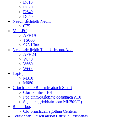
D610
D620
D640
D650
Neach-dèiligidh Neoni
C75
Mini-PC
AFB19
TS660
S25 Ultra
Neach-dèiligidh Tana Uile-ann-Aon
AFH24
V640
V660
W660
Laptop
M310
M660
Crìoch-uidhe Bith-mheatrach Smart
Clàr-làimhe T101
Pad ainm-sgrìobhte dealanach A10
Sganair sgrìobhainnean MK500(C)
Bathar-bog
Clò-bhualadair sgòthan Centerm
Toraidhean Deiseil airson Citrix le Teisteanas