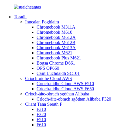
Toradh
Innealan Foghlaim
Chromebook M311A
Chromebook M610
Chromebook M612A
Chromebook M612B
Chromebook M613A
Chromebook M621
Chromebook Plus M621
Bogsa Chrome D661
OPS OP660
Cairt Luchdaidh SC101
Crìoch-uidhe Cloud AWS
Crìoch-uidhe Cloud AWS F510
Crìoch-uidhe Cloud AWS F650
Crìoch-àite-obrach sgòthan Alibaba
Crìoch-àite-obrach sgòthan Alibaba F320
Cliant Tana Sreath F
F310
F320
F510
F610