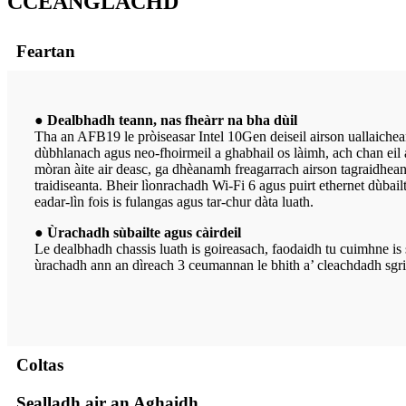
C
CEANGLACHD
Feartan
● Dealbhadh teann, nas fheàrr na bha dùil
Tha an AFB19 le pròiseasar Intel 10Gen deiseil airson uallaiche
dùbhlanach agus neo-fhoirmeil a ghabhail os làimh, ach chan eil
mòran àite air deasc, ga dhèanamh freagarrach airson tagraidhea
traidiseanta. Bheir lìonrachadh Wi-Fi 6 agus puirt ethernet dùbai
eadar-lìn fois is fulangas agus tar-chur dàta luath.
● Ùrachadh sùbailte agus càirdeil
Le dealbhadh chassis luath is goireasach, faodaidh tu cuimhne is 
ùrachadh ann an dìreach 3 ceumannan le bhith a’ cleachdadh sgr
Coltas
Sealladh air an Aghaidh