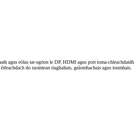
mhath agus eòlas tar-sgrion le DP, HDMI agus port ioma-chleachdaidh
 èifeachdach do raointean riaghaltais, gnìomhachais agus ionmhais.