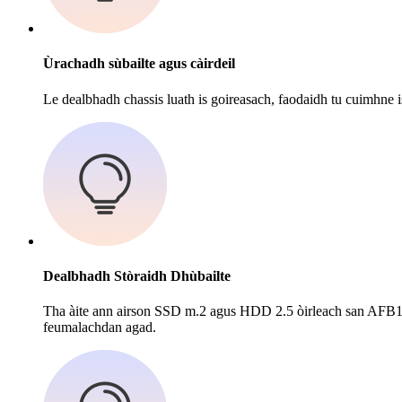
Ùrachadh sùbailte agus càirdeil
Le dealbhadh chassis luath is goireasach, faodaidh tu cuimhne 
Dealbhadh Stòraidh Dhùbailte
Tha àite ann airson SSD m.2 agus HDD 2.5 òirleach san AFB19, a
feumalachdan agad.