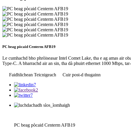
PC beag pòcaid Centerm AFB19
Le cumhachd bho phròiseasar Intel Comet Lake, tha e ag amas air obai
Type-C. A bharrachd air an sin, tha dà phuirt ethernet 1000 Mbps, ta
Faidhlichean Teicnigeach
Cuir post-d thugainn
PC beag pòcaid Centerm AFB19