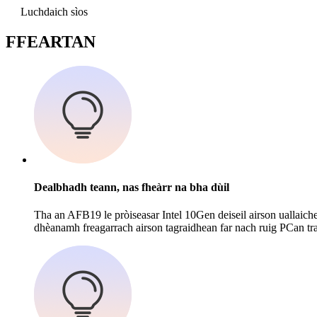
Luchdaich sìos
F
FEARTAN
Dealbhadh teann, nas fheàrr na bha dùil
Tha an AFB19 le pròiseasar Intel 10Gen deiseil airson uallaich
dhèanamh freagarrach airson tagraidhean far nach ruig PCan traid