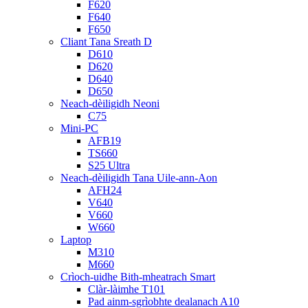
F620
F640
F650
Cliant Tana Sreath D
D610
D620
D640
D650
Neach-dèiligidh Neoni
C75
Mini-PC
AFB19
TS660
S25 Ultra
Neach-dèiligidh Tana Uile-ann-Aon
AFH24
V640
V660
W660
Laptop
M310
M660
Crìoch-uidhe Bith-mheatrach Smart
Clàr-làimhe T101
Pad ainm-sgrìobhte dealanach A10