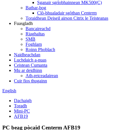
Sganair sgrìobhainnean MK500(C)
Bathar-bog
Clò-bhualadair sgòthan Centerm
Toraidhean Deiseil airson Citrix le Teisteanas
Fuasgladh
Bancaireachd
Riaghaltas
SMB
Foghlam
Roinn Phoblach
Naidheachdan
Luchdaich a-nuas
Ceistean Cumanta
Mu ar deidhinn
Ath-reiceadairean
Cuir fios thugainn
English
Dachaigh
Toradh
Mini-PC
AFB19
PC beag pòcaid Centerm AFB19