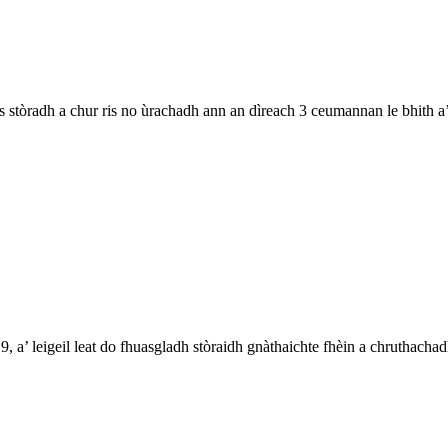
is stòradh a chur ris no ùrachadh ann an dìreach 3 ceumannan le bhith a
’ leigeil leat do fhuasgladh stòraidh gnàthaichte fhèin a chruthachadh