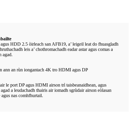
bailte
agus HDD 2.5 òirleach san AFB19, a’ leigeil leat do fhuasgladh
 chruthachadh leis a’ chothromachadh eadar astar agus comas a
n agad.
inn ann an rùn iongantach 4K tro HDMI agus DP
ir le port DP agus HDMI airson trì taisbeanaidhean, agus
h agad a leudachadh thairis air iomadh sgrùdair airson eòlasan
 agus nas comhfhurtail.