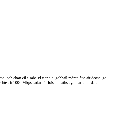
h, ach chan eil a mheud teann a’ gabhail mòran àite air deasc, ga
hte air 1000 Mbps eadar-lìn fois is luaths agus tar-chur dàta.