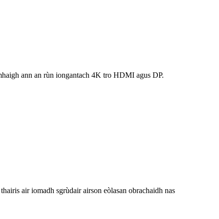
ìomhaigh ann an rùn iongantach 4K tro HDMI agus DP.
thairis air iomadh sgrùdair airson eòlasan obrachaidh nas