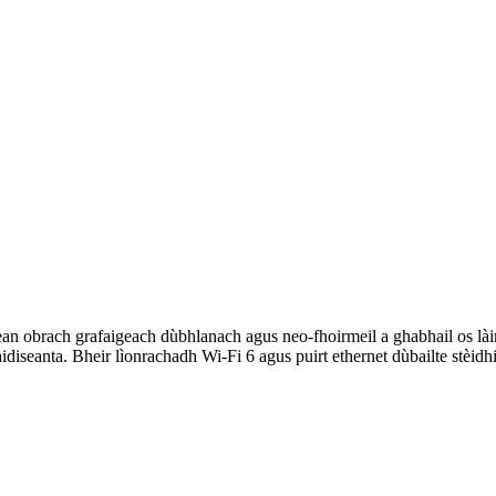
ean obrach grafaigeach dùbhlanach agus neo-fhoirmeil a ghabhail os làim
iseanta. Bheir lìonrachadh Wi-Fi 6 agus puirt ethernet dùbailte stèidhic