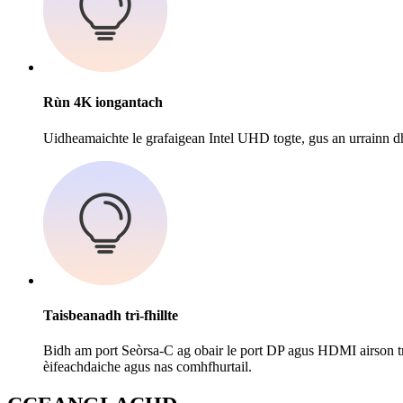
Rùn 4K iongantach
Uidheamaichte le grafaigean Intel UHD togte, gus an urrainn 
Taisbeanadh trì-fhillte
Bidh am port Seòrsa-C ag obair le port DP agus HDMI airson trì 
èifeachdaiche agus nas comhfhurtail.