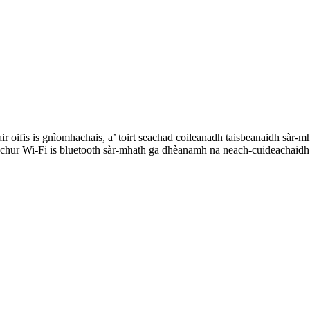
r oifis is gnìomhachais, a’ toirt seachad coileanadh taisbeanaidh sàr-
r-chur Wi-Fi is bluetooth sàr-mhath ga dhèanamh na neach-cuideachaidh