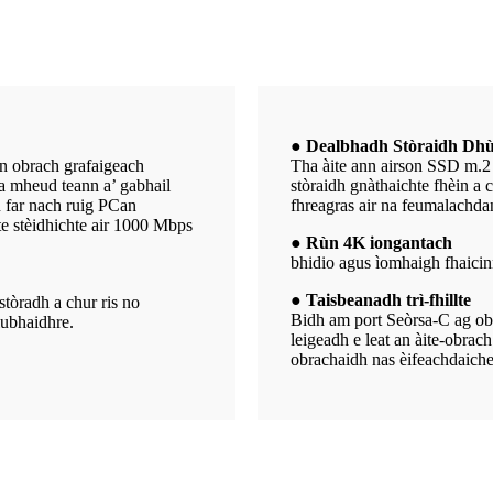
● Dealbhadh Stòraidh Dhù
an obrach grafaigeach
Tha àite ann airson SSD m.2 
 a mheud teann a’ gabhail
stòraidh gnàthaichte fhèin a
n far nach ruig PCan
fhreagras air na feumalachda
lte stèidhichte air 1000 Mbps
● Rùn 4K iongantach
bhidio agus ìomhaigh fhaic
● Taisbeanadh trì-fhillte
stòradh a chur ris no
Bidh am port Seòrsa-C ag oba
iubhaidhre.
leigeadh e leat an àite-obrac
obrachaidh nas èifeachdaiche