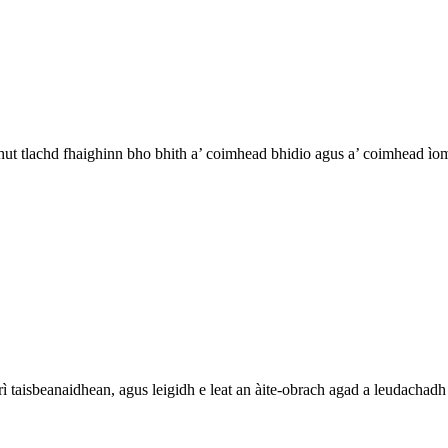
dhut tlachd fhaighinn bho bhith a’ coimhead bhidio agus a’ coimhead 
taisbeanaidhean, agus leigidh e leat an àite-obrach agad a leudachadh 