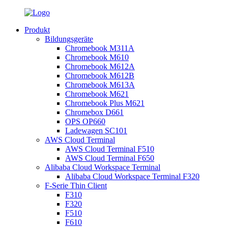
Produkt
Bildungsgeräte
Chromebook M311A
Chromebook M610
Chromebook M612A
Chromebook M612B
Chromebook M613A
Chromebook M621
Chromebook Plus M621
Chromebox D661
OPS OP660
Ladewagen SC101
AWS Cloud Terminal
AWS Cloud Terminal F510
AWS Cloud Terminal F650
Alibaba Cloud Workspace Terminal
Alibaba Cloud Workspace Terminal F320
F-Serie Thin Client
F310
F320
F510
F610