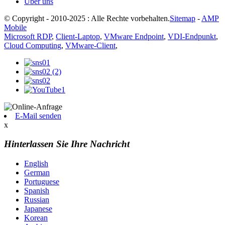
Über uns
© Copyright - 2010-2025 : Alle Rechte vorbehalten.
Sitemap
-
AMP
Mobile
Microsoft RDP
,
Client-Laptop
,
VMware Endpoint
,
VDI-Endpunkt
,
Cloud Computing
,
VMware-Client
,
E-Mail senden
x
Hinterlassen Sie Ihre Nachricht
English
German
Portuguese
Spanish
Russian
Japanese
Korean