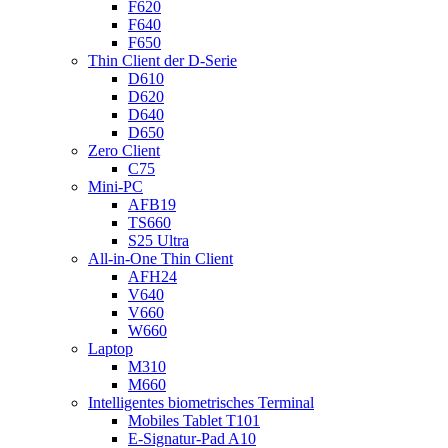
F620
F640
F650
Thin Client der D-Serie
D610
D620
D640
D650
Zero Client
C75
Mini-PC
AFB19
TS660
S25 Ultra
All-in-One Thin Client
AFH24
V640
V660
W660
Laptop
M310
M660
Intelligentes biometrisches Terminal
Mobiles Tablet T101
E-Signatur-Pad A10