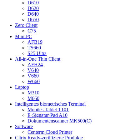
D610
D620
D640
D650
Zero Client
C75
Mini-PC
AFB19
TS660
S25 Ultra
All-in-One Thin Client
AFH24
V640
V660
W660
Laptop
M310
M660
Intelligentes biometrisches Terminal
Mobiles Tablet T101
E-Signatur-Pad A10
Dokumentenscanner MK500(C)
Software
Centerm Cloud Printer
Citrix Ready-zertifizierte Produkte