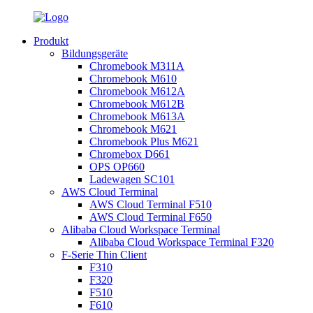
Produkt
Bildungsgeräte
Chromebook M311A
Chromebook M610
Chromebook M612A
Chromebook M612B
Chromebook M613A
Chromebook M621
Chromebook Plus M621
Chromebox D661
OPS OP660
Ladewagen SC101
AWS Cloud Terminal
AWS Cloud Terminal F510
AWS Cloud Terminal F650
Alibaba Cloud Workspace Terminal
Alibaba Cloud Workspace Terminal F320
F-Serie Thin Client
F310
F320
F510
F610