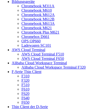
Bildungsgeräte
Chromebook M311A
Chromebook M610
Chromebook M612A
Chromebook M612B
Chromebook M613A
Chromebook M621
Chromebook Plus M621
Chromebox D661
OPS OP660
Ladewagen SC101
AWS Cloud Terminal
AWS Cloud Terminal F510
AWS Cloud Terminal F650
Alibaba Cloud Workspace Terminal
Alibaba Cloud Workspace Terminal F320
F-Serie Thin Client
F310
F320
F510
F610
F620
F640
F650
Thin Client der D-Serie