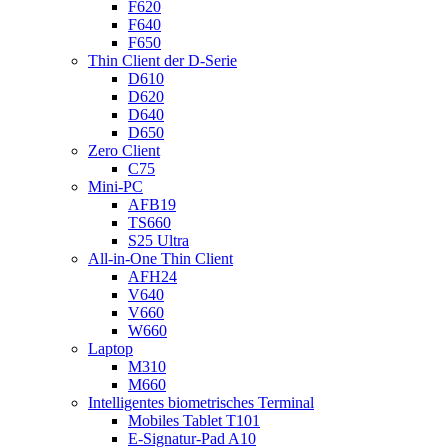
F620
F640
F650
Thin Client der D-Serie
D610
D620
D640
D650
Zero Client
C75
Mini-PC
AFB19
TS660
S25 Ultra
All-in-One Thin Client
AFH24
V640
V660
W660
Laptop
M310
M660
Intelligentes biometrisches Terminal
Mobiles Tablet T101
E-Signatur-Pad A10