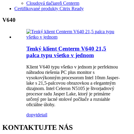
Cloudová tlačiareň Centerm
Certifikované produkty Citrix Ready
V640
Tenký klient Centerm V640 21,5
palca typu všetko v jednom
Klient V640 typu všetko v jednom je perfektnou
náhradou riešenia PC plus monitor s
vysokovýkonným procesorom Intel 10nm Jasper-
lake s 21,5-palcovou obrazovkou a elegantným
dizajnom. Intel Celeron N5105 je štvorjadrový
procesor radu Jasper Lake, ktorý je primárne
určený pre lacné stolové počítače a rozsiahle
oficiálne úlohy.
dopyt
detail
KONTAKTUJTE NÁS