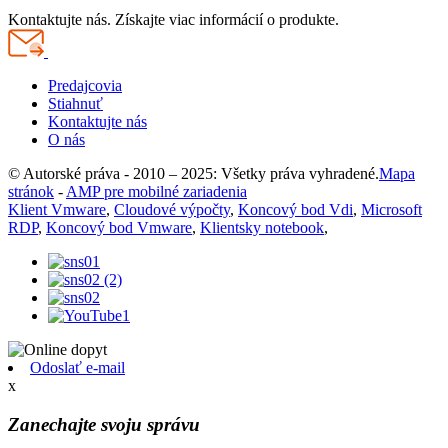
Kontaktujte nás. Získajte viac informácií o produkte.
Predajcovia
Stiahnuť
Kontaktujte nás
O nás
© Autorské práva - 2010 – 2025: Všetky práva vyhradené.
Mapa
stránok
-
AMP pre mobilné zariadenia
Klient Vmware
,
Cloudové výpočty
,
Koncový bod Vdi
,
Microsoft
RDP
,
Koncový bod Vmware
,
Klientsky notebook
,
Odoslať e-mail
x
Zanechajte svoju správu