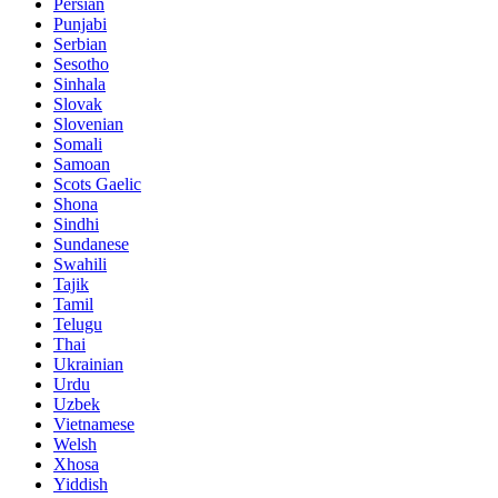
Persian
Punjabi
Serbian
Sesotho
Sinhala
Slovak
Slovenian
Somali
Samoan
Scots Gaelic
Shona
Sindhi
Sundanese
Swahili
Tajik
Tamil
Telugu
Thai
Ukrainian
Urdu
Uzbek
Vietnamese
Welsh
Xhosa
Yiddish