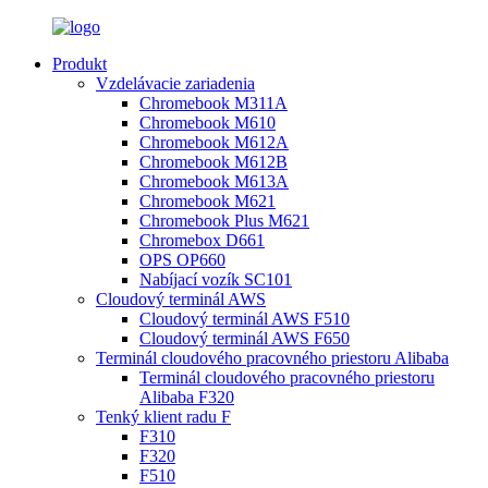
Produkt
Vzdelávacie zariadenia
Chromebook M311A
Chromebook M610
Chromebook M612A
Chromebook M612B
Chromebook M613A
Chromebook M621
Chromebook Plus M621
Chromebox D661
OPS OP660
Nabíjací vozík SC101
Cloudový terminál AWS
Cloudový terminál AWS F510
Cloudový terminál AWS F650
Terminál cloudového pracovného priestoru Alibaba
Terminál cloudového pracovného priestoru
Alibaba F320
Tenký klient radu F
F310
F320
F510