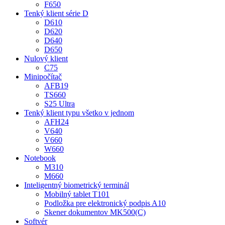
F650
Tenký klient série D
D610
D620
D640
D650
Nulový klient
C75
Minipočítač
AFB19
TS660
S25 Ultra
Tenký klient typu všetko v jednom
AFH24
V640
V660
W660
Notebook
M310
M660
Inteligentný biometrický terminál
Mobilný tablet T101
Podložka pre elektronický podpis A10
Skener dokumentov MK500(C)
Softvér