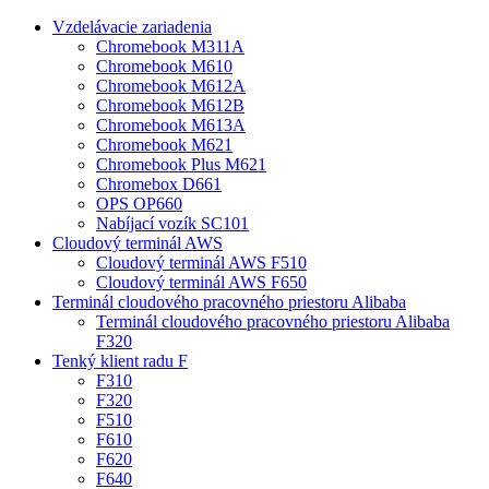
Vzdelávacie zariadenia
Chromebook M311A
Chromebook M610
Chromebook M612A
Chromebook M612B
Chromebook M613A
Chromebook M621
Chromebook Plus M621
Chromebox D661
OPS OP660
Nabíjací vozík SC101
Cloudový terminál AWS
Cloudový terminál AWS F510
Cloudový terminál AWS F650
Terminál cloudového pracovného priestoru Alibaba
Terminál cloudového pracovného priestoru Alibaba
F320
Tenký klient radu F
F310
F320
F510
F610
F620
F640