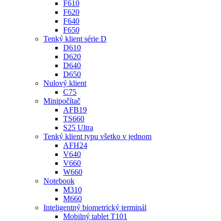
F610
F620
F640
F650
Tenký klient série D
D610
D620
D640
D650
Nulový klient
C75
Minipočítač
AFB19
TS660
S25 Ultra
Tenký klient typu všetko v jednom
AFH24
V640
V660
W660
Notebook
M310
M660
Inteligentný biometrický terminál
Mobilný tablet T101