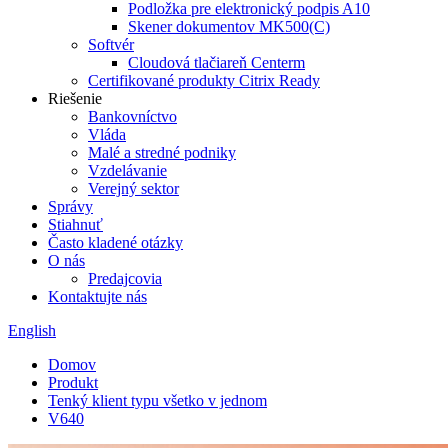
Podložka pre elektronický podpis A10
Skener dokumentov MK500(C)
Softvér
Cloudová tlačiareň Centerm
Certifikované produkty Citrix Ready
Riešenie
Bankovníctvo
Vláda
Malé a stredné podniky
Vzdelávanie
Verejný sektor
Správy
Stiahnuť
Často kladené otázky
O nás
Predajcovia
Kontaktujte nás
English
Domov
Produkt
Tenký klient typu všetko v jednom
V640