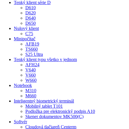
Tenký klient série D
D610
D620
D640
D650
Nulový klient
C75
Minipočítač
AFB19
TS660
S25 Ultra
Tenký klient typu všetko v jednom
AFH24
V640
V660
W660
Notebook
M310
M660
Inteligentný biometrický terminál
Mobilný tablet T101
Podložka pre elektronický podpis A10
Skener dokumentov MK500(C)
Softvér
Cloudová tlačiareň Centerm