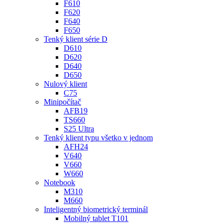
F610
F620
F640
F650
Tenký klient série D
D610
D620
D640
D650
Nulový klient
C75
Minipočítač
AFB19
TS660
S25 Ultra
Tenký klient typu všetko v jednom
AFH24
V640
V660
W660
Notebook
M310
M660
Inteligentný biometrický terminál
Mobilný tablet T101