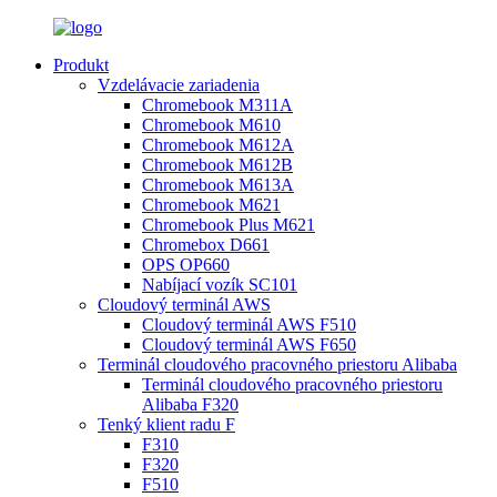
Produkt
Vzdelávacie zariadenia
Chromebook M311A
Chromebook M610
Chromebook M612A
Chromebook M612B
Chromebook M613A
Chromebook M621
Chromebook Plus M621
Chromebox D661
OPS OP660
Nabíjací vozík SC101
Cloudový terminál AWS
Cloudový terminál AWS F510
Cloudový terminál AWS F650
Terminál cloudového pracovného priestoru Alibaba
Terminál cloudového pracovného priestoru
Alibaba F320
Tenký klient radu F
F310
F320
F510