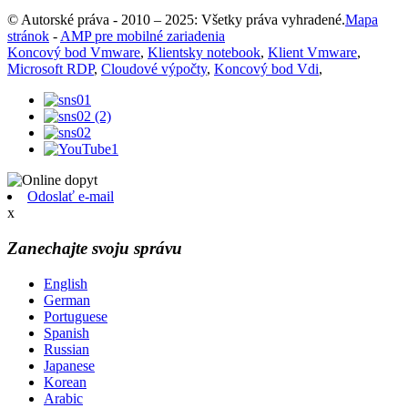
© Autorské práva - 2010 – 2025: Všetky práva vyhradené.
Mapa
stránok
-
AMP pre mobilné zariadenia
Koncový bod Vmware
,
Klientsky notebook
,
Klient Vmware
,
Microsoft RDP
,
Cloudové výpočty
,
Koncový bod Vdi
,
Odoslať e-mail
x
Zanechajte svoju správu
English
German
Portuguese
Spanish
Russian
Japanese
Korean
Arabic