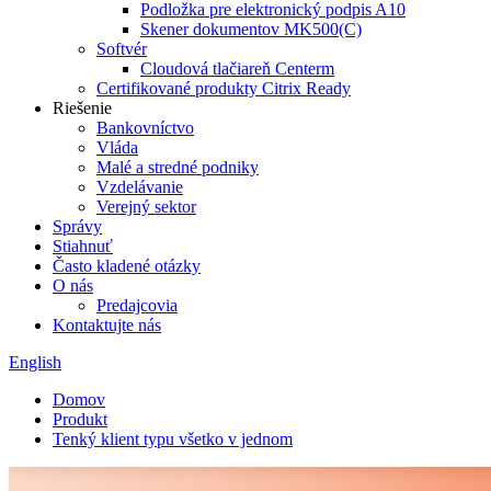
Podložka pre elektronický podpis A10
Skener dokumentov MK500(C)
Softvér
Cloudová tlačiareň Centerm
Certifikované produkty Citrix Ready
Riešenie
Bankovníctvo
Vláda
Malé a stredné podniky
Vzdelávanie
Verejný sektor
Správy
Stiahnuť
Často kladené otázky
O nás
Predajcovia
Kontaktujte nás
English
Domov
Produkt
Tenký klient typu všetko v jednom