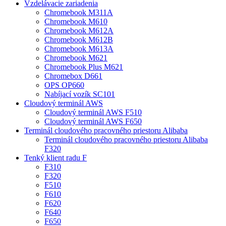
Vzdelávacie zariadenia
Chromebook M311A
Chromebook M610
Chromebook M612A
Chromebook M612B
Chromebook M613A
Chromebook M621
Chromebook Plus M621
Chromebox D661
OPS OP660
Nabíjací vozík SC101
Cloudový terminál AWS
Cloudový terminál AWS F510
Cloudový terminál AWS F650
Terminál cloudového pracovného priestoru Alibaba
Terminál cloudového pracovného priestoru Alibaba
F320
Tenký klient radu F
F310
F320
F510
F610
F620
F640
F650