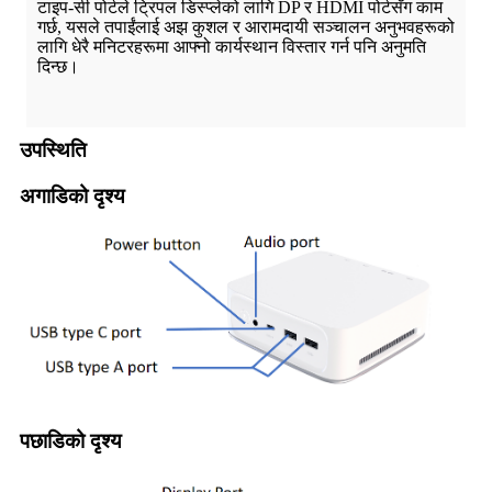
टाइप-सी पोर्टले ट्रिपल डिस्प्लेको लागि DP र HDMI पोर्टसँग काम
गर्छ, यसले तपाईंलाई अझ कुशल र आरामदायी सञ्चालन अनुभवहरूको
लागि धेरै मनिटरहरूमा आफ्नो कार्यस्थान विस्तार गर्न पनि अनुमति
दिन्छ।
उपस्थिति
अगाडिको दृश्य
पछाडिको दृश्य