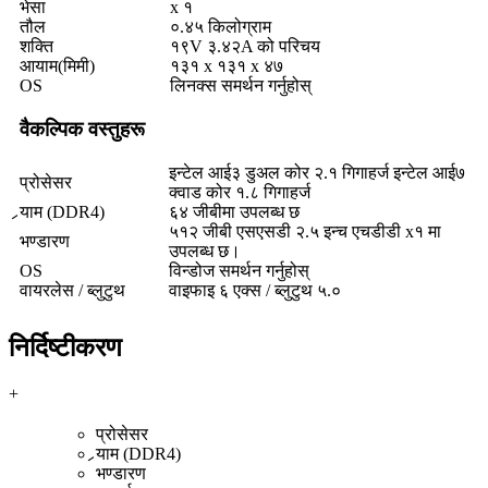
भेसा
x १
तौल
०.४५ किलोग्राम
शक्ति
१९V ३.४२A को परिचय
आयाम(मिमी)
१३१ x १३१ x ४७
OS
लिनक्स समर्थन गर्नुहोस्
वैकल्पिक वस्तुहरू
इन्टेल आई३ डुअल कोर २.१ गिगाहर्ज इन्टेल आई७
प्रोसेसर
क्वाड कोर १.८ गिगाहर्ज
र्‍याम (DDR4)
६४ जीबीमा उपलब्ध छ
५१२ जीबी एसएसडी २.५ इन्च एचडीडी x१ मा
भण्डारण
उपलब्ध छ।
OS
विन्डोज समर्थन गर्नुहोस्
वायरलेस / ब्लुटुथ
वाइफाइ ६ एक्स / ब्लुटुथ ५.०
निर्दिष्टीकरण
+
प्रोसेसर
र्‍याम (DDR4)
भण्डारण