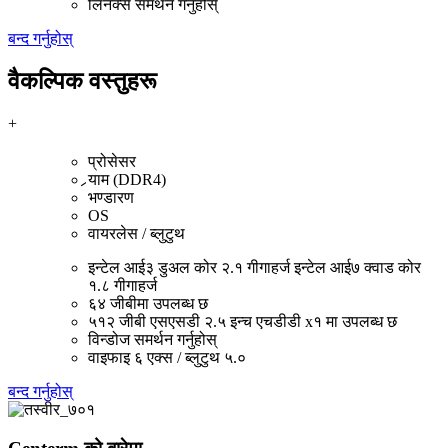
लिनक्स समर्थन गर्नुहोस्
बन्द गर्नुहोस्
वैकल्पिक वस्तुहरू
+
प्रोसेसर
र्‍याम (DDR4)
भण्डारण
OS
वायरलेस / ब्लुटुथ
इन्टेल आई३ डुअल कोर २.१ गीगाहर्ज इन्टेल आई७ क्वाड कोर
१.८ गीगाहर्ज
६४ जीबीमा उपलब्ध छ
५१२ जीबी एसएसडी २.५ इन्च एचडीडी x१ मा उपलब्ध छ
विन्डोज समर्थन गर्नुहोस्
वाइफाइ ६ एक्स / ब्लुटुथ ५.०
बन्द गर्नुहोस्