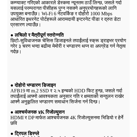
कम्प्याक्ट गरिएको आकारले डेस्कमा न्यूनतम ठाउँ लिन्छ, जसले गर्दा
यसलाई परम्परागत पीसीहरू पुग्न नसक्ने अनुप्रयोगहरूको लागि
उपयुक्त बनाउँछ। Wi-Fi 6 नेटवर्किङ र दोहोरो 1000 Mbps
आधारित इथरनेट पोर्टहरूले आरामदायी इन्टरनेट पीडा र द्रुत डेटा
प्रसारण ल्याउँछ।
● लचिलो र मैत्रीपूर्ण स्तरोन्नति
छिटो-सुविधाजनक चेसिस डिजाइनले तपाईंलाई स्क्रू ड्राइभर प्रयोग
गरेर ३ चरण भन्दा बढीमा मेमोरी र भण्डारण थप्न वा अपग्रेड गर्न नेतृत्व
गर्दछ।
● दोहोरो भण्डारण डिजाइन
AFB19 मा m.2 SSD र २.५ इन्चको HDD फिट हुन्छ, जसले गर्दा
तपाईंलाई आफ्नो आवश्यकता अनुसार गति र क्षमताको सन्तुलन राखेर
आफ्नै अनुकूलित भण्डारण समाधान सिर्जना गर्न दिन्छ।
● आश्चर्यजनक ४K रिजोल्युसन
HDMI र DP मार्फत आश्चर्यजनक 4K रिजोल्युसनमा भिडियो र हेर्ने
छवि
● ट्रिपल डिस्प्ले