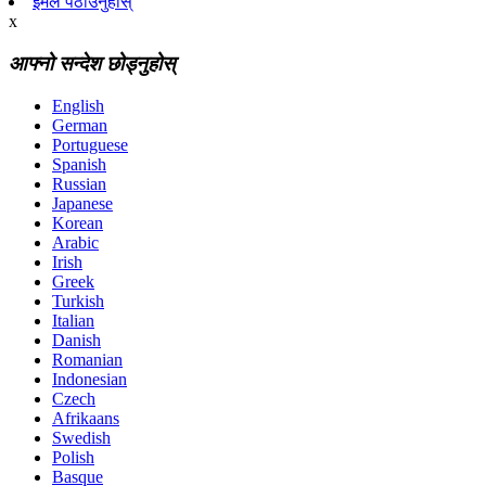
इमेल पठाउनुहोस्
x
आफ्नो सन्देश छोड्नुहोस्
English
German
Portuguese
Spanish
Russian
Japanese
Korean
Arabic
Irish
Greek
Turkish
Italian
Danish
Romanian
Indonesian
Czech
Afrikaans
Swedish
Polish
Basque