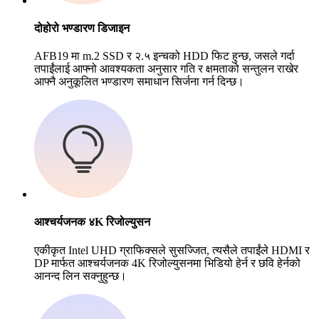
दोहोरो भण्डारण डिजाइन
AFB19 मा m.2 SSD र २.५ इन्चको HDD फिट हुन्छ, जसले गर्दा
तपाईंलाई आफ्नो आवश्यकता अनुसार गति र क्षमताको सन्तुलन राखेर
आफ्नै अनुकूलित भण्डारण समाधान सिर्जना गर्न दिन्छ।
आश्चर्यजनक ४K रिजोल्युसन
एकीकृत Intel UHD ग्राफिक्सले सुसज्जित, त्यसैले तपाईंले HDMI र
DP मार्फत आश्चर्यजनक 4K रिजोल्युसनमा भिडियो हेर्न र छवि हेर्नको
आनन्द लिन सक्नुहुन्छ।