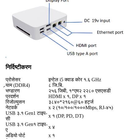
निर्दिष्टीकरण
प्रोसेसर
इन्टेल i5 क्वाड कोर १.६ GHz
र्‍याम (DDR4)
८ जि.बि.
भण्डारण
२५६ जिबी, १*एम२ २२८० एसएसडी
प्रदर्शन
HDMI x १, DP x १
रिजोल्युसन
३८४०*२१६०@६० हर्ट्ज
नेटवर्क
x २ (१०/१००/१०००Mbps, RJ-४५)
USB ३.१ Gen1 टाइप-
x १ (DP, PD, DT)
सी
USB ३.१ Gen१ टाइप-
x ४
ए
अडियो पोर्ट
x १