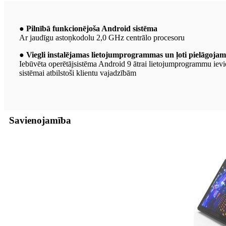
● Pilnībā funkcionējoša Android sistēma
Ar jaudīgu astoņkodolu 2,0 GHz centrālo procesoru
● Viegli instalējamas lietojumprogrammas un ļoti pielāgoja
Iebūvēta operētājsistēma Android 9 ātrai lietojumprogrammu ievi
sistēmai atbilstoši klientu vajadzībām
Savienojamība