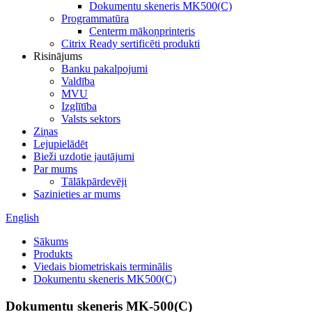
Dokumentu skeneris MK500(C)
Programmatūra
Centerm mākoņprinteris
Citrix Ready sertificēti produkti
Risinājums
Banku pakalpojumi
Valdība
MVU
Izglītība
Valsts sektors
Ziņas
Lejupielādēt
Bieži uzdotie jautājumi
Par mums
Tālākpārdevēji
Sazinieties ar mums
English
Sākums
Produkts
Viedais biometriskais terminālis
Dokumentu skeneris MK500(C)
Dokumentu skeneris MK-500(C)