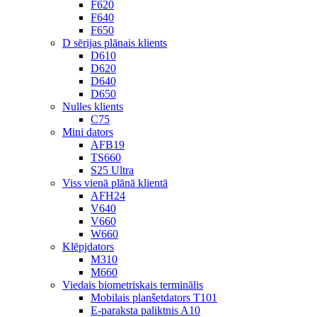
F620
F640
F650
D sērijas plānais klients
D610
D620
D640
D650
Nulles klients
C75
Mini dators
AFB19
TS660
S25 Ultra
Viss vienā plānā klientā
AFH24
V640
V660
W660
Klēpjdators
M310
M660
Viedais biometriskais terminālis
Mobilais planšetdators T101
E-paraksta paliktnis A10