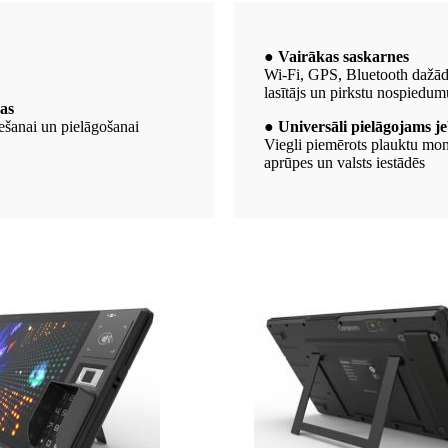
● Vairākas saskarnes
Wi-Fi, GPS, Bluetooth dažādi
lasītājs un pirkstu nospiedumu
mas
ešanai un pielāgošanai
● Universāli pielāgojams j
Viegli piemērots plauktu mont
aprūpes un valsts iestādēs