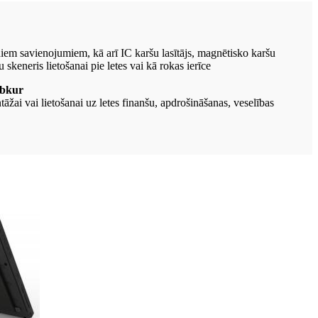
em savienojumiem, kā arī IC karšu lasītājs, magnētisko karšu
 skeneris lietošanai pie letes vai kā rokas ierīce
ebkur
āžai vai lietošanai uz letes finanšu, apdrošināšanas, veselības