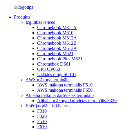
Produkts
Izglītības ierīces
Chromebook M311A
Chromebook M610
Chromebook M612A
Chromebook M612B
Chromebook M613A
Chromebook M621
Chromebook Plus M621
Chromebox D661
OPS OP660
Uzlādes ratiņi SC101
AWS mākoņa terminālis
AWS mākoņa terminālis F510
AWS mākoņa terminālis F650
Alibaba mākoņa darbvietas terminālis
Alibaba mākoņa darbvietas terminālis F320
F sērijas plānais klients
F310
F320
F510
F610