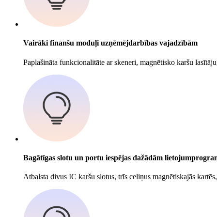
Vairāki finanšu moduļi uzņēmējdarbības vajadzībām
Paplašināta funkcionalitāte ar skeneri, magnētisko karšu lasītāju
Bagātīgas slotu un portu iespējas dažādām lietojumprog
Atbalsta divus IC karšu slotus, trīs celiņus magnētiskajās kar