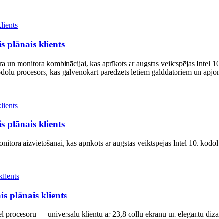
 plānais klients
ra un monitora kombinācijai, kas aprīkots ar augstas veiktspējas Intel 
rkodolu procesors, kas galvenokārt paredzēts lētiem galddatoriem un ap
 plānais klients
onitora aizvietošanai, kas aprīkots ar augstas veiktspējas Intel 10. kodo
 plānais klients
tel procesoru — universālu klientu ar 23,8 collu ekrānu un elegantu diza