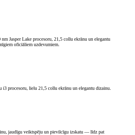
10 nm Jasper Lake procesoru, 21,5 collu ekrānu un elegantu
jomīgiem oficiāliem uzdevumiem.
lu i3 procesoru, lielu 21,5 collu ekrānu un elegantu dizainu.
inu, jaudīgu veiktspēju un pievilcīgu izskatu — līdz pat