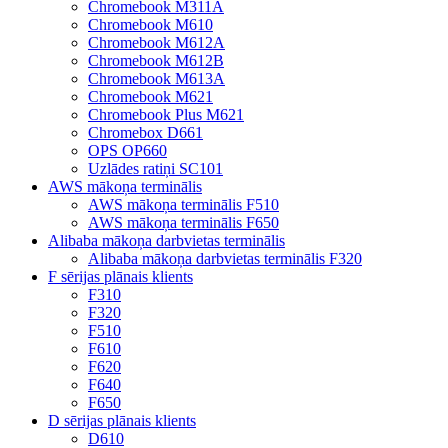
Chromebook M311A
Chromebook M610
Chromebook M612A
Chromebook M612B
Chromebook M613A
Chromebook M621
Chromebook Plus M621
Chromebox D661
OPS OP660
Uzlādes ratiņi SC101
AWS mākoņa terminālis
AWS mākoņa terminālis F510
AWS mākoņa terminālis F650
Alibaba mākoņa darbvietas terminālis
Alibaba mākoņa darbvietas terminālis F320
F sērijas plānais klients
F310
F320
F510
F610
F620
F640
F650
D sērijas plānais klients
D610