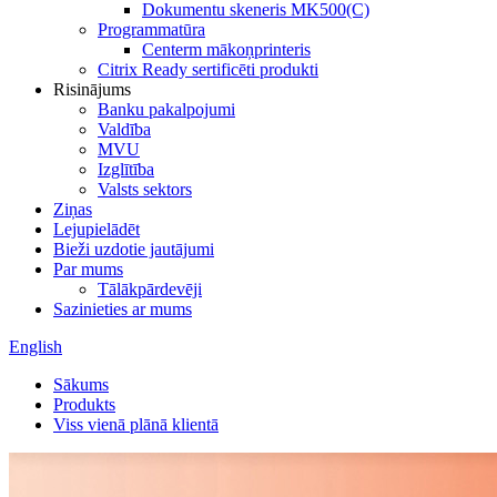
Dokumentu skeneris MK500(C)
Programmatūra
Centerm mākoņprinteris
Citrix Ready sertificēti produkti
Risinājums
Banku pakalpojumi
Valdība
MVU
Izglītība
Valsts sektors
Ziņas
Lejupielādēt
Bieži uzdotie jautājumi
Par mums
Tālākpārdevēji
Sazinieties ar mums
English
Sākums
Produkts
Viss vienā plānā klientā