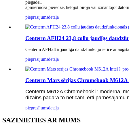
piegādei.
apmierinoša pieredze, lietojot birojā vai izmantojot dato
pieprasījums
detaļa
Centerm AFH24 23,8 collu jaudīgs daudzfun
Centerm AFH24 ir jaudīga daudzfunkciju ierīce ar augstas 
pieprasījums
detaļa
Centerm Mars sērijas Chromebook M612A I
Centerm M612A Chromebook ir moderna, modern
dizains padara to neticami ērti pārnēsājamu ne
pieprasījums
detaļa
SAZINIETIES AR MUMS