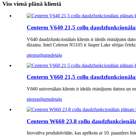
Viss vienā plānā klientā
Centerm V640 21,5 collu daudzfunkcionālais
V640 daudzfunkcionālais klients ir ideāls risinājums dato
dizainu. Intel Celeron N5105 ir Jasper Lake sērijas čet
pieprasījums
detaļa
Centerm V660 21,5 collu daudzfunkcionālais
V660 universālais klients ir ideāls risinājums datora un m
pieprasījums
detaļa
Centerm W660 23,8 collu daudzfunkcionālais
Inovatīva produktivitāte, kas aprīkota ar 10. paaudzes In