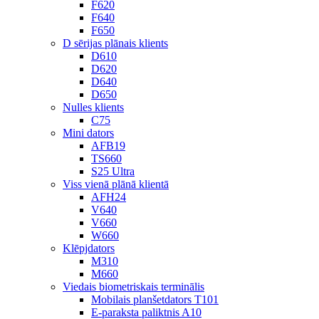
F620
F640
F650
D sērijas plānais klients
D610
D620
D640
D650
Nulles klients
C75
Mini dators
AFB19
TS660
S25 Ultra
Viss vienā plānā klientā
AFH24
V640
V660
W660
Klēpjdators
M310
M660
Viedais biometriskais terminālis
Mobilais planšetdators T101
E-paraksta paliktnis A10