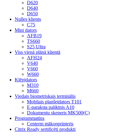
D620
D640
D650
Nulles klients
C75
Mini dators
AFB19
TS660
S25 Ultra
Viss vienā plānā klientā
AFH24
V640
V660
W660
Klēpjdators
M310
M660
Viedais biometriskais terminālis
Mobilais planšetdators T101
E-paraksta paliktnis A10
Dokumentu skeneris MK500(C)
Programmatūra
Centerm mākoņprinteris
Citrix Ready sertificēti produkti