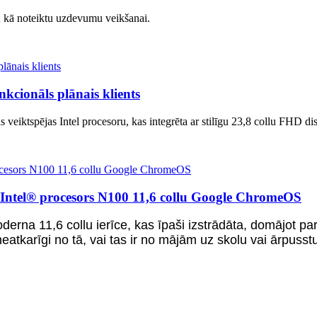
ru kā noteiktu uzdevumu veikšanai.
kcionāls plānais klients
veiktspējas Intel procesoru, kas integrēta ar stilīgu 23,8 collu FHD dis
ntel® procesors N100 11,6 collu Google ChromeOS
a 11,6 collu ierīce, kas īpaši izstrādāta, domājot par
atkarīgi no tā, vai tas ir no mājām uz skolu vai ārpusstu