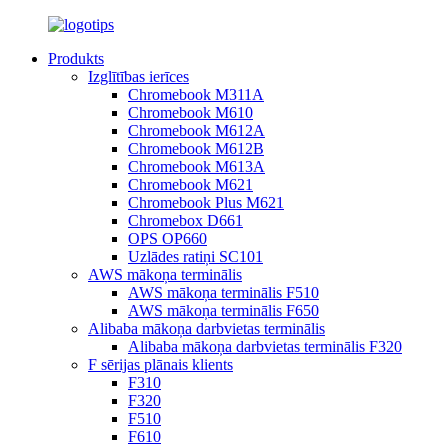
Produkts
Izglītības ierīces
Chromebook M311A
Chromebook M610
Chromebook M612A
Chromebook M612B
Chromebook M613A
Chromebook M621
Chromebook Plus M621
Chromebox D661
OPS OP660
Uzlādes ratiņi SC101
AWS mākoņa terminālis
AWS mākoņa terminālis F510
AWS mākoņa terminālis F650
Alibaba mākoņa darbvietas terminālis
Alibaba mākoņa darbvietas terminālis F320
F sērijas plānais klients
F310
F320
F510
F610