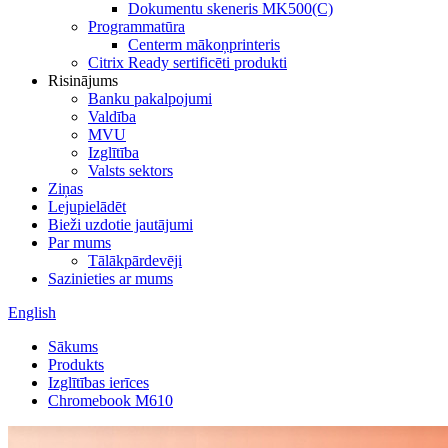
Dokumentu skeneris MK500(C)
Programmatūra
Centerm mākoņprinteris
Citrix Ready sertificēti produkti
Risinājums
Banku pakalpojumi
Valdība
MVU
Izglītība
Valsts sektors
Ziņas
Lejupielādēt
Bieži uzdotie jautājumi
Par mums
Tālākpārdevēji
Sazinieties ar mums
English
Sākums
Produkts
Izglītības ierīces
Chromebook M610