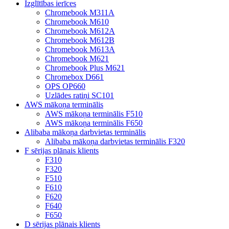
Izglītības ierīces
Chromebook M311A
Chromebook M610
Chromebook M612A
Chromebook M612B
Chromebook M613A
Chromebook M621
Chromebook Plus M621
Chromebox D661
OPS OP660
Uzlādes ratiņi SC101
AWS mākoņa terminālis
AWS mākoņa terminālis F510
AWS mākoņa terminālis F650
Alibaba mākoņa darbvietas terminālis
Alibaba mākoņa darbvietas terminālis F320
F sērijas plānais klients
F310
F320
F510
F610
F620
F640
F650
D sērijas plānais klients