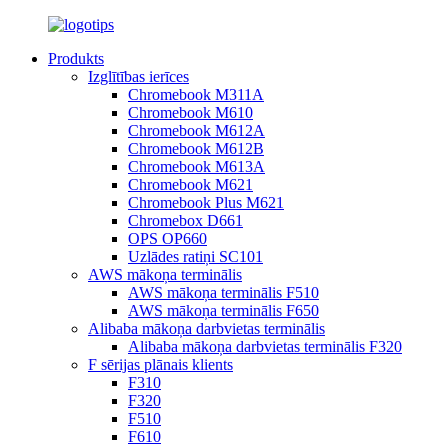
Produkts
Izglītības ierīces
Chromebook M311A
Chromebook M610
Chromebook M612A
Chromebook M612B
Chromebook M613A
Chromebook M621
Chromebook Plus M621
Chromebox D661
OPS OP660
Uzlādes ratiņi SC101
AWS mākoņa terminālis
AWS mākoņa terminālis F510
AWS mākoņa terminālis F650
Alibaba mākoņa darbvietas terminālis
Alibaba mākoņa darbvietas terminālis F320
F sērijas plānais klients
F310
F320
F510
F610