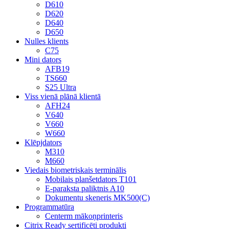
D610
D620
D640
D650
Nulles klients
C75
Mini dators
AFB19
TS660
S25 Ultra
Viss vienā plānā klientā
AFH24
V640
V660
W660
Klēpjdators
M310
M660
Viedais biometriskais terminālis
Mobilais planšetdators T101
E-paraksta paliktnis A10
Dokumentu skeneris MK500(C)
Programmatūra
Centerm mākoņprinteris
Citrix Ready sertificēti produkti