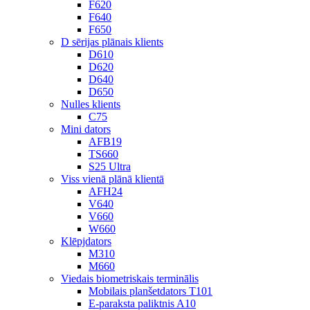
F620
F640
F650
D sērijas plānais klients
D610
D620
D640
D650
Nulles klients
C75
Mini dators
AFB19
TS660
S25 Ultra
Viss vienā plānā klientā
AFH24
V640
V660
W660
Klēpjdators
M310
M660
Viedais biometriskais terminālis
Mobilais planšetdators T101
E-paraksta paliktnis A10