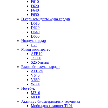
F610
F620
F640
F650
D сериясындагы жука кардар
D610
D620
D640
D650
Нөлдүк кардар
C75
Мини-компьютер
AFB19
TS660
S25 Ультра
Баары бир жука кардар
AFH24
V640
V660
W660
Ноутбук
M310
M660
Акылдуу биометрикалык терминал
Мобилдик планшет T101