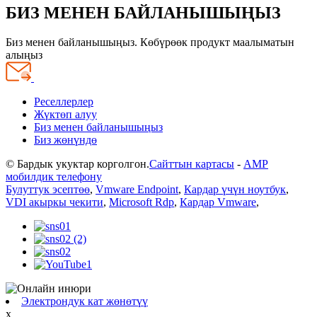
БИЗ МЕНЕН БАЙЛАНЫШЫҢЫЗ
Биз менен байланышыңыз. Көбүрөөк продукт маалыматын
алыңыз
Реселлерлер
Жүктөп алуу
Биз менен байланышыңыз
Биз жөнүндө
© Бардык укуктар корголгон.
Сайттын картасы
-
AMP
мобилдик телефону
Булуттук эсептөө
,
Vmware Endpoint
,
Кардар үчүн ноутбук
,
VDI акыркы чекити
,
Microsoft Rdp
,
Кардар Vmware
,
Электрондук кат жөнөтүү
x