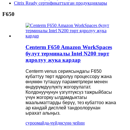
Citrix Ready сертификатталган продукциялары
F650
Centerm F650 Amazon WorkSpaces
булут терминалы Intel N200 төрт
ядролуу жука кардар
Centerm venus сериясындагы F650
кубаттуу төрт ядролуу процессору жана
өнүккөн туташуу параметрлери менен
өндүрүмдүүлүктү жогорулатат.
Колдонуучунун үзгүлтүксүз тажрыйбасы
үчүн жогорку ылдамдыктагы
маалыматтарды берүү, тез кубаттоо жана
ар кандай дисплей тандоолорунан
ырахат алыңыз.
суроо
майда-чүйдөсүнө чейин