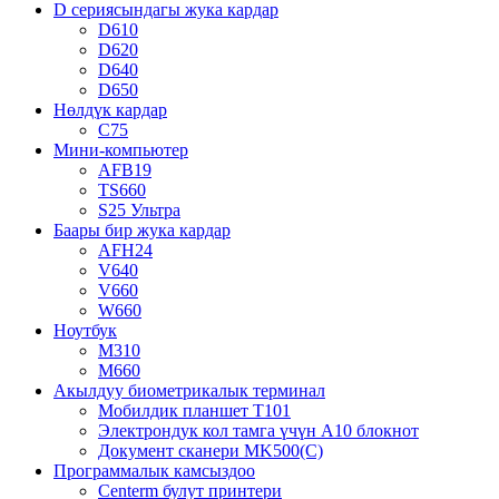
D сериясындагы жука кардар
D610
D620
D640
D650
Нөлдүк кардар
C75
Мини-компьютер
AFB19
TS660
S25 Ультра
Баары бир жука кардар
AFH24
V640
V660
W660
Ноутбук
M310
M660
Акылдуу биометрикалык терминал
Мобилдик планшет T101
Электрондук кол тамга үчүн A10 блокнот
Документ сканери MK500(C)
Программалык камсыздоо
Centerm булут принтери