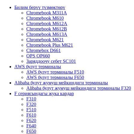
Билим берүү түзмөктөрү
Chromebook M311A
Chromebook M610
Chromebook M612A
Chromebook M612B
Chromebook M613A
Chromebook M621
Chromebook Plus M621
Chromebox D661
OPS OP660
Заряддоочу себет SC101
AWS булут терминалы
AWS булут терминалы F510
AWS булут терминалы F650
Alibaba булут жумуш мейкиндиги терминалы
Alibaba булут жумуш мейкиндиги терминалы F320
F сериясындагы жука кардар
F310
F320
F510
F610
F620
F640
F650