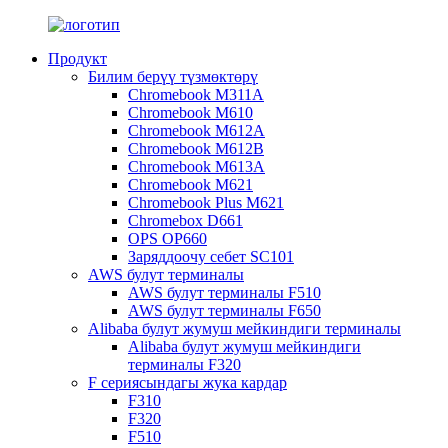
Продукт
Билим берүү түзмөктөрү
Chromebook M311A
Chromebook M610
Chromebook M612A
Chromebook M612B
Chromebook M613A
Chromebook M621
Chromebook Plus M621
Chromebox D661
OPS OP660
Заряддоочу себет SC101
AWS булут терминалы
AWS булут терминалы F510
AWS булут терминалы F650
Alibaba булут жумуш мейкиндиги терминалы
Alibaba булут жумуш мейкиндиги
терминалы F320
F сериясындагы жука кардар
F310
F320
F510