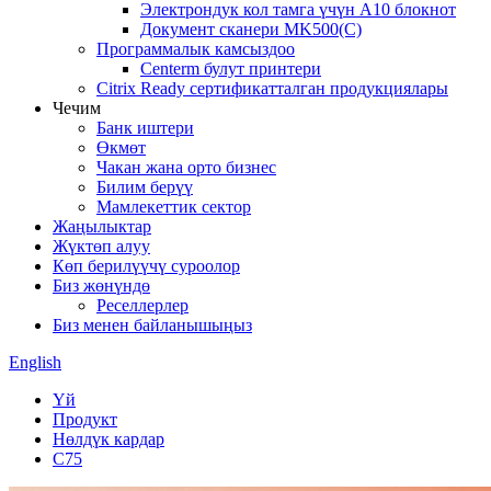
Электрондук кол тамга үчүн A10 блокнот
Документ сканери MK500(C)
Программалык камсыздоо
Centerm булут принтери
Citrix Ready сертификатталган продукциялары
Чечим
Банк иштери
Өкмөт
Чакан жана орто бизнес
Билим берүү
Мамлекеттик сектор
Жаңылыктар
Жүктөп алуу
Көп берилүүчү суроолор
Биз жөнүндө
Реселлерлер
Биз менен байланышыңыз
English
Үй
Продукт
Нөлдүк кардар
C75