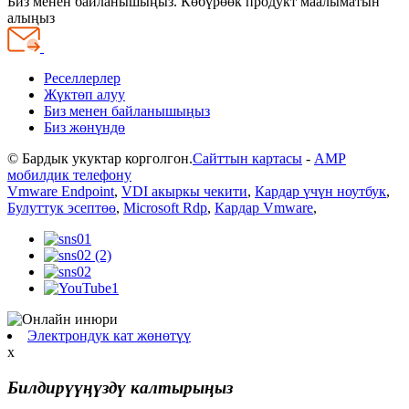
Биз менен байланышыңыз. Көбүрөөк продукт маалыматын
алыңыз
Реселлерлер
Жүктөп алуу
Биз менен байланышыңыз
Биз жөнүндө
© Бардык укуктар корголгон.
Сайттын картасы
-
AMP
мобилдик телефону
Vmware Endpoint
,
VDI акыркы чекити
,
Кардар үчүн ноутбук
,
Булуттук эсептөө
,
Microsoft Rdp
,
Кардар Vmware
,
Электрондук кат жөнөтүү
x
Билдирүүңүздү калтырыңыз