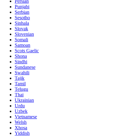
Persian
Punjabi
Serbian
Sesotho
Sinhala
Slovak
Slovenian
Somali
Samoan
Scots Gaelic
Shona
Sindhi
Sundanese
Swahili
Tajik
Tamil
Telugu
Thai
Ukrainian
Urdu
Uzbek
Vietnamese
Welsh
Xhosa
Yiddish