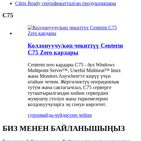
Citrix Ready сертификатталган продукциялары
C75
Колдонуучу/көп ​​чекиттүү Centerm
C75 Zero кардары
Centerm zero кардары C75 - бул Windows
Multipoint Server™, Userful Multiseat™ linux
жана Monitors Anywhere'ге кирүү үчүн
атайын чечим. Жергиликтүү операциялык
тутум жана сактагычсыз, C75 серверге
туташтырылгандан кийин сервердин
жумушчу столун жана тиркемелерин
колдонуучуларга эң сонун көрсөтөт.
суроо
майда-чүйдөсүнө чейин
БИЗ МЕНЕН БАЙЛАНЫШЫҢЫЗ