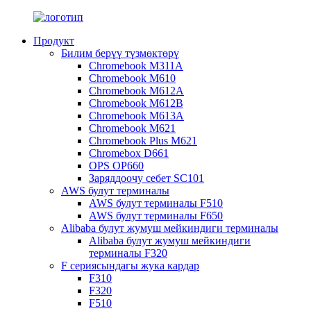
Продукт
Билим берүү түзмөктөрү
Chromebook M311A
Chromebook M610
Chromebook M612A
Chromebook M612B
Chromebook M613A
Chromebook M621
Chromebook Plus M621
Chromebox D661
OPS OP660
Заряддоочу себет SC101
AWS булут терминалы
AWS булут терминалы F510
AWS булут терминалы F650
Alibaba булут жумуш мейкиндиги терминалы
Alibaba булут жумуш мейкиндиги
терминалы F320
F сериясындагы жука кардар
F310
F320
F510