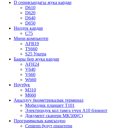
D сериясындагы жука кардар
D610
D620
D640
D650
Нөлдүк кардар
C75
Мини-компьютер
AFB19
TS660
S25 Ультра
Баары бир жука кардар
AFH24
V640
V660
W660
Ноутбук
M310
M660
Акылдуу биометрикалык терминал
Мобилдик планшет T101
Электрондук кол тамга үчүн A10 блокнот
Документ сканери MK500(C)
Программалык камсыздоо
Centerm булут принтери