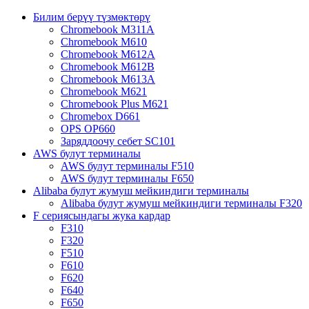
Билим берүү түзмөктөрү
Chromebook M311A
Chromebook M610
Chromebook M612A
Chromebook M612B
Chromebook M613A
Chromebook M621
Chromebook Plus M621
Chromebox D661
OPS OP660
Заряддоочу себет SC101
AWS булут терминалы
AWS булут терминалы F510
AWS булут терминалы F650
Alibaba булут жумуш мейкиндиги терминалы
Alibaba булут жумуш мейкиндиги терминалы F320
F сериясындагы жука кардар
F310
F320
F510
F610
F620
F640
F650