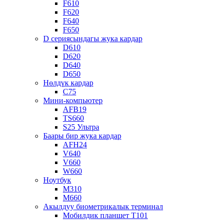
F610
F620
F640
F650
D сериясындагы жука кардар
D610
D620
D640
D650
Нөлдүк кардар
C75
Мини-компьютер
AFB19
TS660
S25 Ультра
Баары бир жука кардар
AFH24
V640
V660
W660
Ноутбук
M310
M660
Акылдуу биометрикалык терминал
Мобилдик планшет T101