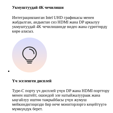
Укмуштуудай 4K чечилиши
Интеграцияланган Intel UHD графикасы менен
жабдылган, андыктан сиз HDMI жана DP аркылуу
укмуштуудай 4K чечилишинде видео жана сүрөттөрдү
көрө аласыз.
Үч эселенген дисплей
Type-C порту үч дисплей үчүн DP жана HDMI порттору
менен иштейт, ошондой эле натыйжалуураак жана
ыңгайлуу иштөө тажрыйбасы үчүн жумуш
мейкиндигиңизди бир нече мониторлорго кеңейтүүгө
мүмкүндүк берет.