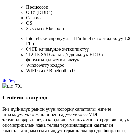
Процессор
ОЗУ (DDR4)
Сактоо
OS
Зымсыз / Bluetooth
Intel i3 эки ядролуу 2.1 ГГц Intel i7 төрт ядролуу 1.8
ГГц
64 ГБ өлчөмүндө жеткиликтүү
512 ГБ SSD жана 2,5 дюймдук HDD x1
форматында жеткиликтүү
Windows'ту колдоо
WIFI 6 ax / Bluetooth 5.0
Жабуу
Centerm жөнүндө
Биз дүйнөлүк рынок үчүн жогорку сапаттагы, өзгөчө
ийкемдүүлүккө жана ишенимдүүлүккө ээ VDI
терминалдарын, жука кардарды, мини-компьютерди, акылдуу
биометрикалык жана төлөм терминалдарын камтыган
класстагы эң мыкты акылдуу терминалдарды долбоорлоого,