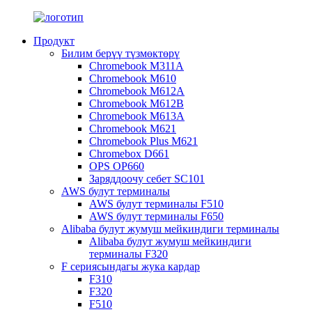
Продукт
Билим берүү түзмөктөрү
Chromebook M311A
Chromebook M610
Chromebook M612A
Chromebook M612B
Chromebook M613A
Chromebook M621
Chromebook Plus M621
Chromebox D661
OPS OP660
Заряддоочу себет SC101
AWS булут терминалы
AWS булут терминалы F510
AWS булут терминалы F650
Alibaba булут жумуш мейкиндиги терминалы
Alibaba булут жумуш мейкиндиги
терминалы F320
F сериясындагы жука кардар
F310
F320
F510