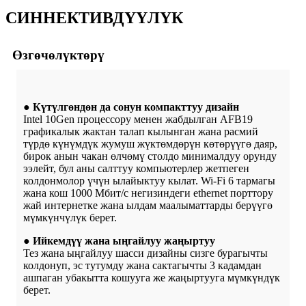
C
ИННЕКТИВДҮҮЛҮК
Өзгөчөлүктөрү
● Күтүлгөндөн да сонун компакттуу дизайн
Intel 10Gen процессору менен жабдылган AFB19
графикалык жактан талап кылынган жана расмий
түрдө күнүмдүк жумуш жүктөмдөрүн көтөрүүгө даяр,
бирок анын чакан өлчөмү столдо минималдуу орунду
ээлейт, бул аны салттуу компьютерлер жетпеген
колдонмолор үчүн ылайыктуу кылат. Wi-Fi 6 тармагы
жана кош 1000 Мбит/с негизиндеги ethernet порттору
жай интернетке жана ылдам маалыматтарды берүүгө
мүмкүнчүлүк берет.
● Ийкемдүү жана ыңгайлуу жаңыртуу
Тез жана ыңгайлуу шасси дизайны сизге бурагычты
колдонуп, эс тутумду жана сактагычты 3 кадамдан
ашпаган убакытта кошууга же жаңыртууга мүмкүндүк
берет.