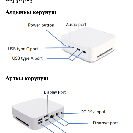
Алдыңкы көрүнүш
Арткы көрүнүш