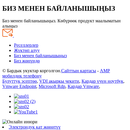
БИЗ МЕНЕН БАЙЛАНЫШЫҢЫЗ
Биз менен байланышыңыз. Көбүрөөк продукт маалыматын
алыңыз
Реселлерлер
Жүктөп алуу
Биз менен байланышыңыз
Биз жөнүндө
© Бардык укуктар корголгон.
Сайттын картасы
-
AMP
мобилдик телефону
Булуттук эсептөө
,
VDI акыркы чекити
,
Кардар үчүн ноутбук
,
Vmware Endpoint
,
Microsoft Rdp
,
Кардар Vmware
,
Электрондук кат жөнөтүү