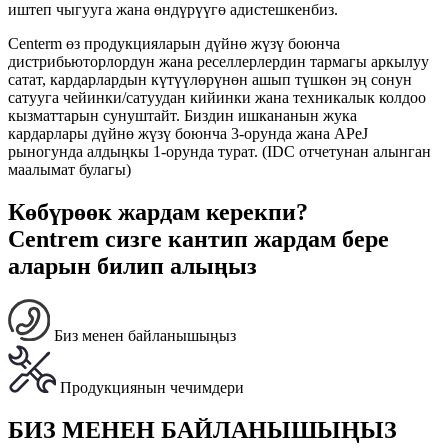
иштеп чыгууга жана өндүрүүгө адистешкенбиз.
Centerm өз продукцияларын дүйнө жүзү боюнча
дистрибьюторлордун жана реселлерлердин тармагы аркылуу
сатат, кардарлардын күтүүлөрүнөн ашып түшкөн эң сонун
сатууга чейинки/сатуудан кийинки жана техникалык колдоо
кызматтарын сунуштайт. Биздин ишкананын жука
кардарлары дүйнө жүзү боюнча 3-орунда жана APeJ
рыногунда алдыңкы 1-орунда турат. (IDC отчетунан алынган
маалымат булагы)
Көбүрөөк жардам керекпи?
Centrem сизге кантип жардам бере
аларын билип алыңыз
Биз менен байланышыңыз
Продукциянын чечимдери
БИЗ МЕНЕН БАЙЛАНЫШЫҢЫЗ