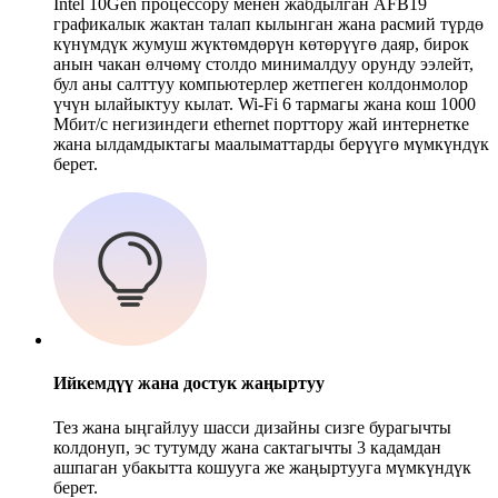
Intel 10Gen процессору менен жабдылган AFB19
графикалык жактан талап кылынган жана расмий түрдө
күнүмдүк жумуш жүктөмдөрүн көтөрүүгө даяр, бирок
анын чакан өлчөмү столдо минималдуу орунду ээлейт,
бул аны салттуу компьютерлер жетпеген колдонмолор
үчүн ылайыктуу кылат. Wi-Fi 6 тармагы жана кош 1000
Мбит/с негизиндеги ethernet порттору жай интернетке
жана ылдамдыктагы маалыматтарды берүүгө мүмкүндүк
берет.
Ийкемдүү жана достук жаңыртуу
Тез жана ыңгайлуу шасси дизайны сизге бурагычты
колдонуп, эс тутумду жана сактагычты 3 кадамдан
ашпаган убакытта кошууга же жаңыртууга мүмкүндүк
берет.