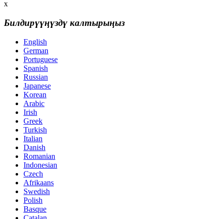
x
Билдирүүңүздү калтырыңыз
English
German
Portuguese
Spanish
Russian
Japanese
Korean
Arabic
Irish
Greek
Turkish
Italian
Danish
Romanian
Indonesian
Czech
Afrikaans
Swedish
Polish
Basque
Catalan