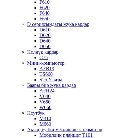
F610
F620
F640
F650
D сериясындагы жука кардар
D610
D620
D640
D650
Нөлдүк кардар
C75
Мини-компьютер
AFB19
TS660
S25 Ультра
Баары бир жука кардар
AFH24
V640
V660
W660
Ноутбук
M310
M660
Акылдуу биометрикалык терминал
Мобилдик планшет T101