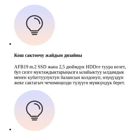
Кош сактоочу жайдын дизайны
AFB19 m.2 SSD жана 2,5 дюймдук HDDге туура келет,
бул сизге муктаждыктарыңызга ылайыктуу ылдамдык
менен кубаттуулуктун балансын колдонуп, өзүңүздүн
жеке сактагыч чечимиңизди түзүүгө мүмкүндүк берет.