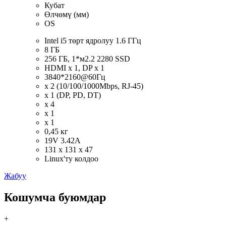
Кубат
Өлчөмү (мм)
OS
Intel i5 төрт ядролуу 1.6 ГГц
8 ГБ
256 ГБ, 1*м2.2 2280 SSD
HDMI x 1, DP x 1
3840*2160@60Гц
x 2 (10/100/1000Mbps, RJ-45)
x 1 (DP, PD, DT)
x 4
x 1
x 1
0,45 кг
19V 3.42A
131 x 131 x 47
Linux'ту колдоо
Жабуу
Кошумча буюмдар
+