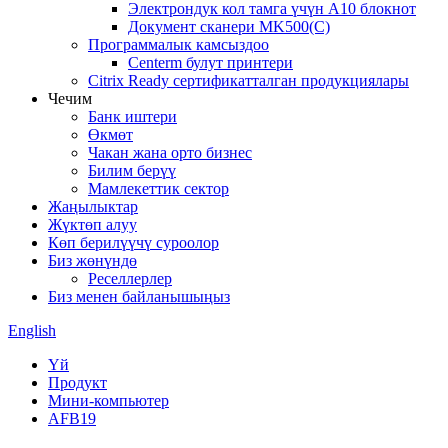
Электрондук кол тамга үчүн A10 блокнот
Документ сканери MK500(C)
Программалык камсыздоо
Centerm булут принтери
Citrix Ready сертификатталган продукциялары
Чечим
Банк иштери
Өкмөт
Чакан жана орто бизнес
Билим берүү
Мамлекеттик сектор
Жаңылыктар
Жүктөп алуу
Көп берилүүчү суроолор
Биз жөнүндө
Реселлерлер
Биз менен байланышыңыз
English
Үй
Продукт
Мини-компьютер
AFB19