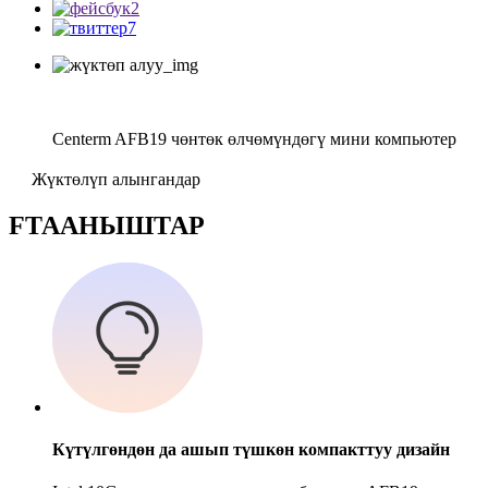
Centerm AFB19 чөнтөк өлчөмүндөгү мини компьютер
Жүктөлүп алынгандар
F
ТААНЫШТАР
Күтүлгөндөн да ашып түшкөн компакттуу дизайн