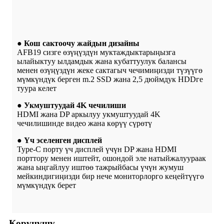
● Кош сактоочу жайдын дизайны
AFB19 сизге өзүңүздүн муктаждыктарыңызга
ылайыктуу ылдамдык жана кубаттуулук балансы
менен өзүңүздүн жеке сактагыч чечимиңизди түзүүгө
мүмкүндүк берген m.2 SSD жана 2,5 дюймдук HDDге
туура келет
● Укмуштуудай 4K чечилиши
HDMI жана DP аркылуу укмуштуудай 4K
чечилишинде видео жана көрүү сүрөтү
● Үч эселенген дисплей
Type-C порту үч дисплей үчүн DP жана HDMI
порттору менен иштейт, ошондой эле натыйжалуураак
жана ыңгайлуу иштөө тажрыйбасы үчүн жумуш
мейкиндигиңизди бир нече мониторлорго кеңейтүүгө
мүмкүндүк берет
Көрүнүшү