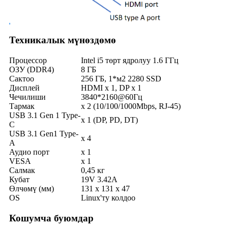
Техникалык мүнөздөмө
Процессор
Intel i5 төрт ядролуу 1.6 ГГц
ОЗУ (DDR4)
8 ГБ
Сактоо
256 ГБ, 1*м2 2280 SSD
Дисплей
HDMI x 1, DP x 1
Чечилиши
3840*2160@60Гц
Тармак
x 2 (10/100/1000Mbps, RJ-45)
USB 3.1 Gen 1 Type-
x 1 (DP, PD, DT)
C
USB 3.1 Gen1 Type-
x 4
A
Аудио порт
x 1
VESA
x 1
Салмак
0,45 кг
Кубат
19V 3.42A
Өлчөмү (мм)
131 x 131 x 47
OS
Linux'ту колдоо
Кошумча буюмдар