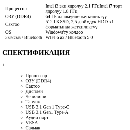
Intel i3 эки ядролуу 2.1 ГГцIntel i7 төрт
Процессор
ядролуу 1.8 ГГц
ОЗУ (DDR4)
64 ГБ өлчөмүндө жеткиликтүү
512 ГБ SSD, 2,5 дюймдук HDD x1
Сактоо
форматында жеткиликтүү
OS
Windows'ту колдоо
Зымсыз / Bluetooth
WIFI 6 ax / Bluetooth 5.0
СПЕКТИФИКАЦИЯ
+
Процессор
ОЗУ (DDR4)
Сактоо
Дисплей
Чечилиши
Тармак
USB 3.1 Gen 1 Type-C
USB 3.1 Gen1 Type-A
Аудио порт
VESA
Салмак