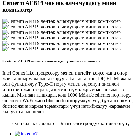
Centerm AFB19 чөнтөк өлчөмүндөгү мини
компьютер
Centerm AFB19 чөнтөк өлчөмүндөгү мини компьютер
Intel Comet lake процессору менен иштейт, кеңсе жана өнөр
жай тапшырмаларын аткарууга багытталган, DP, HDMI жана
көп функциялуу Type-C порту менен эң сонун дисплей
иштешин жана экранды кесип өтүү тажрыйбасын камсыз
кылат. Мындан тышкары, кош 1000 Мбит/с ethernet порттору,
эң сонун Wi-Fi жана bluetooth өткөрүмдүүлүгү; бул аны өкмөт,
бизнес жана каржы тармактары үчүн натыйжалуу жардамчы
кылууга алып келет.
Техникалык файлдар
Бизге электрондук кат жөнөтүңүз