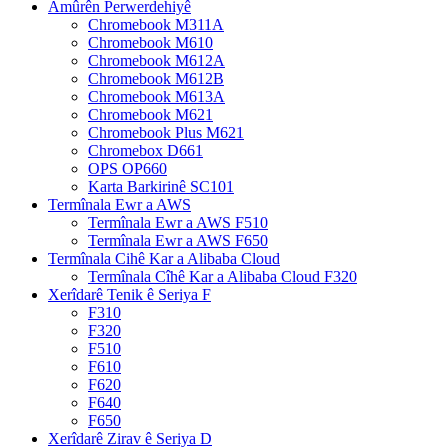
Amûrên Perwerdehiyê
Chromebook M311A
Chromebook M610
Chromebook M612A
Chromebook M612B
Chromebook M613A
Chromebook M621
Chromebook Plus M621
Chromebox D661
OPS OP660
Karta Barkirinê SC101
Termînala Ewr a AWS
Termînala Ewr a AWS F510
Termînala Ewr a AWS F650
Termînala Cihê Kar a Alibaba Cloud
Termînala Cîhê Kar a Alibaba Cloud F320
Xerîdarê Tenik ê Seriya F
F310
F320
F510
F610
F620
F640
F650
Xerîdarê Zirav ê Seriya D