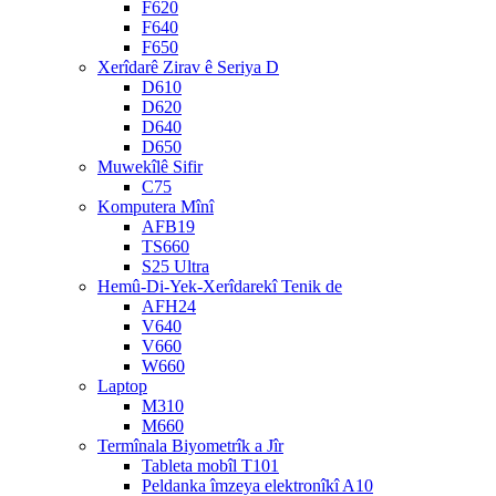
F620
F640
F650
Xerîdarê Zirav ê Seriya D
D610
D620
D640
D650
Muwekîlê Sifir
C75
Komputera Mînî
AFB19
TS660
S25 Ultra
Hemû-Di-Yek-Xerîdarekî Tenik de
AFH24
V640
V660
W660
Laptop
M310
M660
Termînala Biyometrîk a Jîr
Tableta mobîl T101
Peldanka îmzeya elektronîkî A10