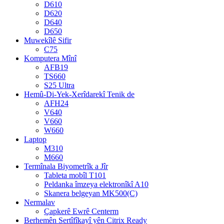
D610
D620
D640
D650
Muwekîlê Sifir
C75
Komputera Mînî
AFB19
TS660
S25 Ultra
Hemû-Di-Yek-Xerîdarekî Tenik de
AFH24
V640
V660
W660
Laptop
M310
M660
Termînala Biyometrîk a Jîr
Tableta mobîl T101
Peldanka îmzeya elektronîkî A10
Skanera belgeyan MK500(C)
Nermalav
Çapkerê Ewrê Centerm
Berhemên Sertîfîkayî yên Citrix Ready