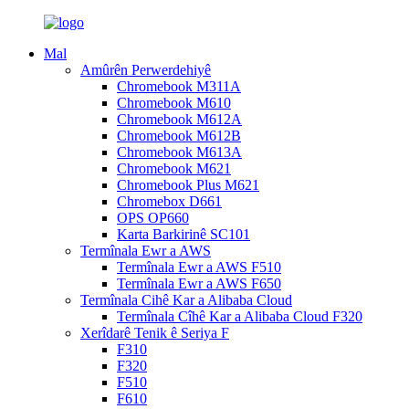
Mal
Amûrên Perwerdehiyê
Chromebook M311A
Chromebook M610
Chromebook M612A
Chromebook M612B
Chromebook M613A
Chromebook M621
Chromebook Plus M621
Chromebox D661
OPS OP660
Karta Barkirinê SC101
Termînala Ewr a AWS
Termînala Ewr a AWS F510
Termînala Ewr a AWS F650
Termînala Cihê Kar a Alibaba Cloud
Termînala Cîhê Kar a Alibaba Cloud F320
Xerîdarê Tenik ê Seriya F
F310
F320
F510
F610