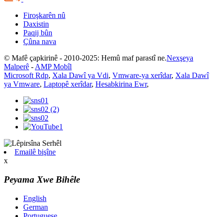
Firoşkarên nû
Daxistin
Paqij bûn
Çûna nava
© Mafê çapkirinê - 2010-2025: Hemû maf parastî ne.
Nexşeya
Malperê
-
AMP Mobîl
Microsoft Rdp
,
Xala Dawî ya Vdi
,
Vmware-ya xerîdar
,
Xala Dawî
ya Vmware
,
Laptopê xerîdar
,
Hesabkirina Ewr
,
Emailê bişîne
x
Peyama Xwe Bihêle
English
German
Portuguese