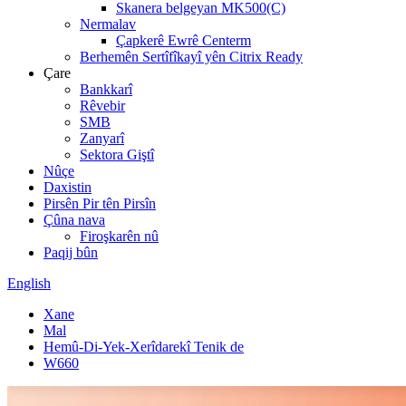
Skanera belgeyan MK500(C)
Nermalav
Çapkerê Ewrê Centerm
Berhemên Sertîfîkayî yên Citrix Ready
Çare
Bankkarî
Rêvebir
SMB
Zanyarî
Sektora Giştî
Nûçe
Daxistin
Pirsên Pir tên Pirsîn
Çûna nava
Firoşkarên nû
Paqij bûn
English
Xane
Mal
Hemû-Di-Yek-Xerîdarekî Tenik de
W660