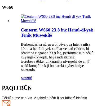
W660
Centerm W660 23.8 înç Hemû-di-yek
Tenik Muwekîlê
Berhemdariya nûjen a bi pêvajoya Intel a nifşa
10-an a hemî-di-yek xerîdar ve hatî çêkirin, bi
sêwirana elegant a 23.8 înç, performansa bihêz û
xuyangek xweşik, heya radestkirinê.
tecrubeya têrker di karanîna nivîsgehê de an jî
wekî kompîturek ji bo karekî taybet hatiye
bikaranîn.
pirs
hûrî
PAQIJ BÛN
Têkilî bi me re bikin. Agahiyên bêtir li ser hilberê bistînin