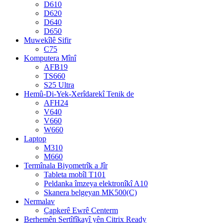
D610
D620
D640
D650
Muwekîlê Sifir
C75
Komputera Mînî
AFB19
TS660
S25 Ultra
Hemû-Di-Yek-Xerîdarekî Tenik de
AFH24
V640
V660
W660
Laptop
M310
M660
Termînala Biyometrîk a Jîr
Tableta mobîl T101
Peldanka îmzeya elektronîkî A10
Skanera belgeyan MK500(C)
Nermalav
Çapkerê Ewrê Centerm
Berhemên Sertîfîkayî yên Citrix Ready