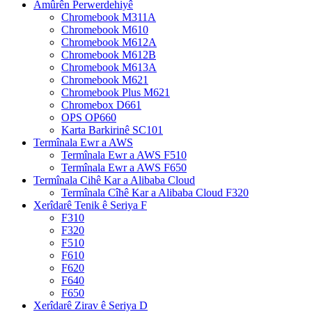
Amûrên Perwerdehiyê
Chromebook M311A
Chromebook M610
Chromebook M612A
Chromebook M612B
Chromebook M613A
Chromebook M621
Chromebook Plus M621
Chromebox D661
OPS OP660
Karta Barkirinê SC101
Termînala Ewr a AWS
Termînala Ewr a AWS F510
Termînala Ewr a AWS F650
Termînala Cihê Kar a Alibaba Cloud
Termînala Cîhê Kar a Alibaba Cloud F320
Xerîdarê Tenik ê Seriya F
F310
F320
F510
F610
F620
F640
F650
Xerîdarê Zirav ê Seriya D