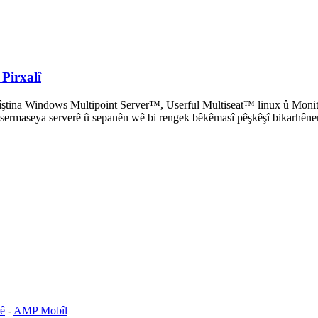
Pirxalî
gihîştina Windows Multipoint Server™, Userful Multiseat™ linux û Moni
ye, sermaseya serverê û sepanên wê bi rengek bêkêmasî pêşkêşî bikarhêne
ê
-
AMP Mobîl