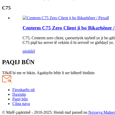
C75
Centerm C75 Zero Client ji bo Bikarhêner / 
C75, Centerm zero client, çareseriyek taybetî ye ji bo 
C75 piştî ku server tê vekirin û bi serverê ve girêdayî 
pirs
hûrî
PAQIJ BÛN
Têkilî bi me re bikin. Agahiyên bêtir li ser hilberê bistînin
Firoşkarên nû
Daxistin
Paqij bûn
Çûna nava
© Mafê çapkirinê - 2010-2025: Hemû maf parastî ne.
Nexşeya Malper