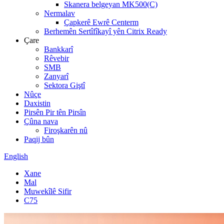
Skanera belgeyan MK500(C)
Nermalav
Çapkerê Ewrê Centerm
Berhemên Sertîfîkayî yên Citrix Ready
Çare
Bankkarî
Rêvebir
SMB
Zanyarî
Sektora Giştî
Nûçe
Daxistin
Pirsên Pir tên Pirsîn
Çûna nava
Firoşkarên nû
Paqij bûn
English
Xane
Mal
Muwekîlê Sifir
C75