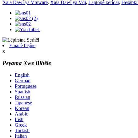
Xala Dawî ya Vmware
,
Xala Dawî ya Vdi
,
Laptopê xerîdar
,
Hesabki
Emailê bişîne
x
Peyama Xwe Bihêle
English
German
Portuguese
Spanish
Russian
Japanese
Korean
Arabic
Irish
Greek
Turkish
Italian