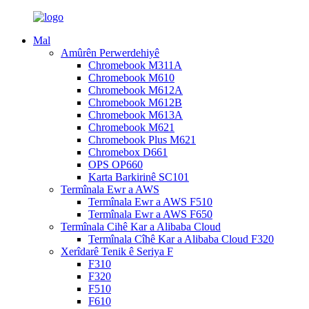
Mal
Amûrên Perwerdehiyê
Chromebook M311A
Chromebook M610
Chromebook M612A
Chromebook M612B
Chromebook M613A
Chromebook M621
Chromebook Plus M621
Chromebox D661
OPS OP660
Karta Barkirinê SC101
Termînala Ewr a AWS
Termînala Ewr a AWS F510
Termînala Ewr a AWS F650
Termînala Cihê Kar a Alibaba Cloud
Termînala Cîhê Kar a Alibaba Cloud F320
Xerîdarê Tenik ê Seriya F
F310
F320
F510
F610