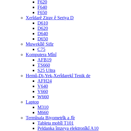
F620
F640
F650
Xerîdarê Zirav ê Seriya D
D610
D620
D640
D650
Muwekîlê Sifir
C75
Komputera Mînî
AFB19
TS660
S25 Ultra
Hemû-Di-Yek-Xerîdarekî Tenik de
AFH24
V640
V660
W660
Laptop
M310
M660
Termînala Biyometrîk a Jîr
Tableta mobîl T101
Peldanka îmzeya elektronîkî A10