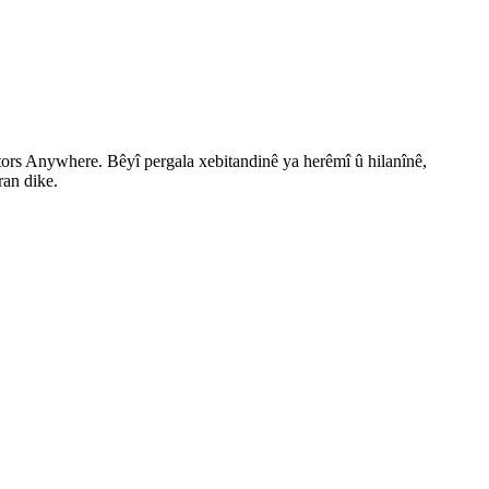
tors Anywhere. Bêyî pergala xebitandinê ya herêmî û hilanînê,
ran dike.