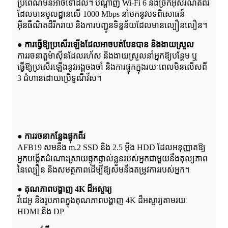
ប្រពៃណីមិនអាចទៅដល់។ បណ្តាញ Wi-Fi 6 និងច្រកអ៊ីសឺរណិតពីរ
ដែលមានមូលដ្ឋានលើ 1000 Mbps នាំមកនូវបទពិសោធន៍
អ៊ីនធឺណិតដ៏រីករាយ និងការបញ្ជូនទិន្នន័យដែលមានល្បឿនលឿន។
● ការធ្វើឱ្យប្រសើរឡើងដែលអាចបត់បែនបាន និងងាយស្រួល
ការរចនាតួម៉ាស៊ីនដែលរហ័ស និងងាយស្រួលនាំអ្នកឱ្យបន្ថែម ឬ
ធ្វើឱ្យប្រសើរឡើងនូវអង្គចងចាំ និងការផ្ទុកក្នុងរយៈពេលមិនលើសពី
3 ជំហានដោយប្រើទួណឺវីស។
● ការរចនាកន្លែងផ្ទុកពីរ
AFB19 សមនឹង m.2 SSD និង 2.5 អ៊ីង HDD ដែលអនុញ្ញាតឱ្យ
អ្នកបង្កើតដំណោះស្រាយផ្ទុកផ្ទាល់ខ្លួនរបស់អ្នកជាមួយនឹងតុល្យភាព
នៃល្បឿន និងសមត្ថភាពដើម្បីឱ្យសមនឹងតម្រូវការរបស់អ្នក។
● គុណភាពបង្ហាញ 4K ដ៏អស្ចារ្យ
វីដេអូ និងរូបភាពក្នុងគុណភាពបង្ហាញ 4K ដ៏អស្ចារ្យតាមរយៈ
HDMI និង DP