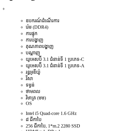
+
ឧបករណ៍ដំណើរការ
រ៉េម (DDR4)
ការផ្ទុក
ការបង្ហាញ
គុណភាពបង្ហាញ
បណ្តាញ
យូអេសប៊ី 3.1 ជំនាន់ទី 1 ប្រភេទ-C
យូអេសប៊ី 3.1 ជំនាន់ទី 1 ប្រភេទ-A
រន្ធអូឌីយ៉ូ
វីសា
ទម្ងន់
ថាមពល
វិមាត្រ (មម)
OS
Intel i5 Quad-core 1.6 GHz
៨ ជីកាបៃ
256 ជីកាបៃ, 1*m.2 2280 SSD