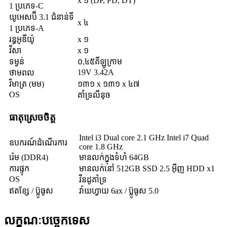
x ១ (DP, PD, DT)
1 ប្រភេទ-C
យូអេសប៊ី 3.1 ជំនាន់ទី
x ៤
1 ប្រភេទ-A
រន្ធអូឌីយ៉ូ
x ១
វីសា
x ១
ទម្ងន់
០,៤៥គីឡូក្រាម
19V 3.42A
ថាមពល
វិមាត្រ (មម)
១៣១ x ១៣១ x ៤៧
OS
គាំទ្រលីនុច
ធាតុស្រេចចិត្ត
Intel i3 Dual core 2.1 GHz Intel i7 Quad
ឧបករណ៍ដំណើរការ
core 1.8 GHz
រ៉េម (DDR4)
មានលក់ក្នុងទំហំ 64GB
ការផ្ទុក
មានលក់នៅ 512GB SSD 2.5 អ៊ីញ HDD x1
OS
វីនដូគាំទ្រ
ឥតខ្សែ / ប៊្លូធូស
វ៉ាយហ្វាយ 6ax / ប៊្លូធូស 5.0
លក្ខណៈបច្ចេកទេស