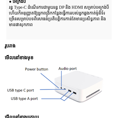
● អេក្រង់បី
រន្ធ Type-C ដំណើរការជាមួយរន្ធ DP និង HDMI សម្រាប់អេក្រង់បី
ហើយក៏អនុញ្ញាតឱ្យអ្នកពង្រីកកន្លែងធ្វើការរបស់អ្នកឆ្លងកាត់ម៉ូនីទ័រ
ច្រើនសម្រាប់បទពិសោធន៍ប្រតិបត្តិការកាន់តែមានប្រសិទ្ធភាព និង
មានផាសុកភាព
រូបរាង
មើលនៅខាងមុខ
មើលនៅខាងក្រោយ