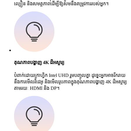
ល្បឿន និងសមត្ថភាពដើម្បីឱ្យសមនឹងតម្រូវការរបស់អ្នក។
គុណភាពបង្ហាញ 4K ដ៏អស្ចារ្យ
បំពាក់ដោយក្រាហ្វិក Intel UHD រួមបញ្ចូលគ្នា ដូច្នេះអ្នកអាចរីករាយ
នឹងការមើលវីដេអូ និងមើលរូបភាពក្នុងគុណភាពបង្ហាញ 4K ដ៏អស្ចារ្យ
តាមរយៈ HDMI និង DP។