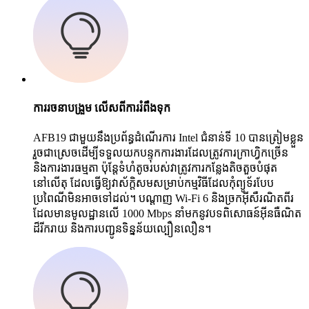
ការរចនាបង្រួម លើសពីការរំពឹងទុក
AFB19 ជាមួយនឹងប្រព័ន្ធដំណើរការ Intel ជំនាន់ទី 10 បានត្រៀមខ្លួន
រួចជាស្រេចដើម្បីទទួលយកបន្ទុកការងារដែលត្រូវការក្រាហ្វិកច្រើន
និងការងារធម្មតា ប៉ុន្តែទំហំតូចរបស់វាត្រូវការកន្លែងតិចតួចបំផុត
នៅលើតុ ដែលធ្វើឱ្យវាស័ក្តិសមសម្រាប់កម្មវិធីដែលកុំព្យូទ័របែប
ប្រពៃណីមិនអាចទៅដល់។ បណ្តាញ Wi-Fi 6 និងច្រកអ៊ីសឺរណិតពីរ
ដែលមានមូលដ្ឋានលើ 1000 Mbps នាំមកនូវបទពិសោធន៍អ៊ីនធឺណិត
ដ៏រីករាយ និងការបញ្ជូនទិន្នន័យល្បឿនលឿន។