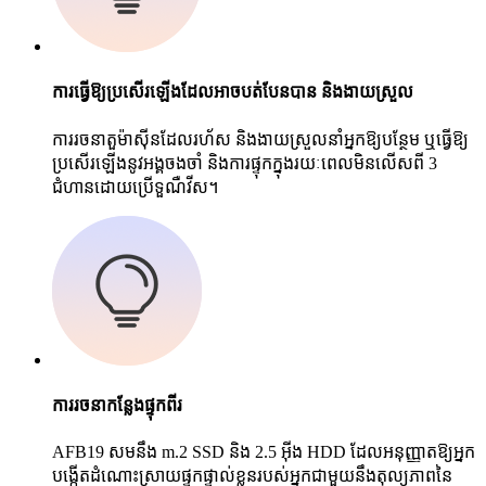
ការធ្វើឱ្យប្រសើរឡើងដែលអាចបត់បែនបាន និងងាយស្រួល
ការរចនាតួម៉ាស៊ីនដែលរហ័ស និងងាយស្រួលនាំអ្នកឱ្យបន្ថែម ឬធ្វើឱ្យ
ប្រសើរឡើងនូវអង្គចងចាំ និងការផ្ទុកក្នុងរយៈពេលមិនលើសពី 3
ជំហានដោយប្រើទួណឺវីស។
ការរចនាកន្លែងផ្ទុកពីរ
AFB19 សមនឹង m.2 SSD និង 2.5 អ៊ីង HDD ដែលអនុញ្ញាតឱ្យអ្នក
បង្កើតដំណោះស្រាយផ្ទុកផ្ទាល់ខ្លួនរបស់អ្នកជាមួយនឹងតុល្យភាពនៃ