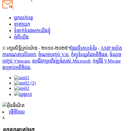
អ្នកលក់បន្ត
ទាញយក
ទំនាក់ទំនងមកយើងខ្ញុំ
អំពីយើង
© រក្សាសិទ្ធិគ្រប់យ៉ាង - ២០១០-២០២៥។
ផែនទីគេហទំព័រ
-
AMP ចល័ត
ការគណនាលើពពក
,
ចំណុចបញ្ចប់ Vdi
,
កុំព្យូទ័រយួរដៃអតិថិជន
,
ចំណុច
បញ្ចប់ Vmware
,
សាជីវកម្មអភិវឌ្ឍន៍របស់ Microsoft
,
កម្មវិធី VMware
សម្រាប់អតិថិជន
,
ផ្ញើអ៊ីមែល
x
ទុកសាររបស់អ្នក