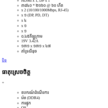
HDMI x 1, DP x 1
៣៨៤០ * ២១៦០ @ ៦០ ហឺត
x 2 (10/100/1000Mbps, RJ-45)
x ១ (DP, PD, DT)
x ៤
x ១
x ១
០,៤៥គីឡូក្រាម
19V 3.42A
១៣១ x ១៣១ x ៤៧
គាំទ្រលីនុច
បិទ
ធាតុស្រេចចិត្ត
+
ឧបករណ៍ដំណើរការ
រ៉េម (DDR4)
ការផ្ទុក
OS