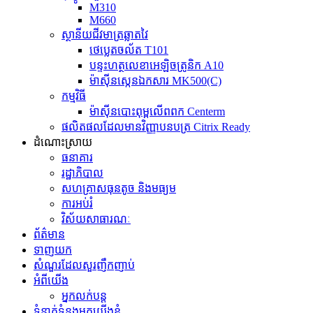
M310
M660
ស្ថានីយជីវមាត្រឆ្លាតវៃ
ថេប្លេតចល័ត T101
បន្ទះហត្ថលេខាអេឡិចត្រូនិក A10
ម៉ាស៊ីនស្កេនឯកសារ MK500(C)
កម្មវិធី
ម៉ាស៊ីនបោះពុម្ពលើពពក Centerm
ផលិតផលដែលមានវិញ្ញាបនបត្រ Citrix Ready
ដំណោះស្រាយ
ធនាគារ
រដ្ឋាភិបាល
សហគ្រាសធុនតូច និងមធ្យម
ការអប់រំ
វិស័យសាធារណៈ
ព័ត៌មាន
ទាញយក
សំណួរដែលសួរញឹកញាប់
អំពីយើង
អ្នកលក់បន្ត
ទំនាក់ទំនងមកយើងខ្ញុំ