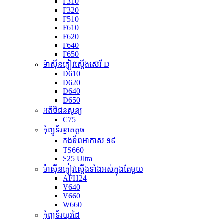
F310
F320
F510
F610
F620
F640
F650
ម៉ាស៊ីនភ្ញៀវស្តើងស៊េរី D
D610
D620
D640
D650
អតិថិជនសូន្យ
C75
កុំព្យូទ័រខ្នាតតូច
កងទ័ពអាកាស ១៩
TS660
S25 Ultra
ម៉ាស៊ីនភ្ញៀវស្តើងទាំងអស់ក្នុងតែមួយ
AFH24
V640
V660
W660
កុំព្យូទ័រយួរដៃ