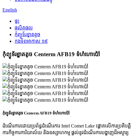
English
ផ្ទះ
ផលិតផល
កុំព្យូទ័រខ្នាតតូច
កងទ័ពអាកាស ១៩
កុំព្យូទ័រខ្នាតតូច Centerm AFB19 ទំហំហោប៉ៅ
កុំព្យូទ័រខ្នាតតូច Centerm AFB19 ទំហំហោប៉ៅ
ដំណើរការដោយប្រព័ន្ធដំណើរការ Intel Comet Lake ផ្តោតលើការប្រតិបត្តិ
ការកិច្ចការការិយាល័យ និងឧស្សាហកម្ម ផ្តល់នូវដំណើរការបង្ហាញដ៏អស្ចារ្យ