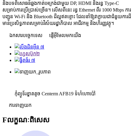
និងបទពិសោធន៍ឆ្លងកាត់អេក្រង់ជាមួយ DP, HDMI និងរន្ធ Type-C
សម្រាប់ការប្រើប្រាស់ច្រើន។ លើសពីនេះ រន្ធ Ethernet ពីរ 1000 Mbps ការ
បញ្ជូន Wi-Fi និង Bluetooth ដ៏ល្អឥតខ្ចោះ ដែលនាំឱ្យវាក្លាយជាជំនួយការដ៏
មានប្រសិទ្ធភាពសម្រាប់វិស័យរដ្ឋាភិបាល អាជីវកម្ម និងហិរញ្ញវត្ថុ។
ឯកសារបច្ចេកទេស
ផ្ញើអ៊ីមែលមកយើង
កុំព្យូទ័រខ្នាតតូច Centerm AFB19 ទំហំហោប៉ៅ
ការទាញយក
F
លក្ខណៈពិសេស