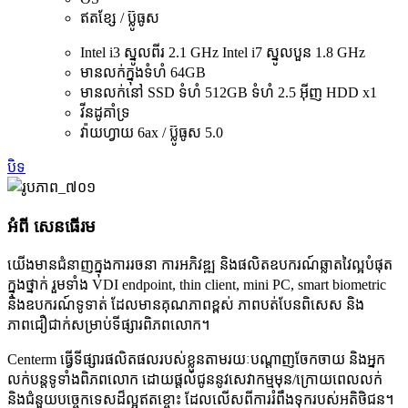
ឥតខ្សែ / ប៊្លូធូស
Intel i3 ស្នូលពីរ 2.1 GHz Intel i7 ស្នូលបួន 1.8 GHz
មានលក់ក្នុងទំហំ 64GB
មានលក់នៅ SSD ទំហំ 512GB ទំហំ 2.5 អ៊ីញ HDD x1
វីនដូគាំទ្រ
វ៉ាយហ្វាយ 6ax / ប៊្លូធូស 5.0
បិទ
អំពី សេនធើរម
យើងមានជំនាញក្នុងការរចនា ការអភិវឌ្ឍ និងផលិតឧបករណ៍ឆ្លាតវៃល្អបំផុត
ក្នុងថ្នាក់ រួមទាំង VDI endpoint, thin client, mini PC, smart biometric
និងឧបករណ៍ទូទាត់ ដែលមានគុណភាពខ្ពស់ ភាពបត់បែនពិសេស និង
ភាពជឿជាក់សម្រាប់ទីផ្សារពិភពលោក។
Centerm ធ្វើទីផ្សារផលិតផលរបស់ខ្លួនតាមរយៈបណ្តាញចែកចាយ និងអ្នក
លក់បន្តទូទាំងពិភពលោក ដោយផ្តល់ជូននូវសេវាកម្មមុន/ក្រោយពេលលក់
និងជំនួយបច្ចេកទេសដ៏ល្អឥតខ្ចោះ ដែលលើសពីការរំពឹងទុករបស់អតិថិជន។