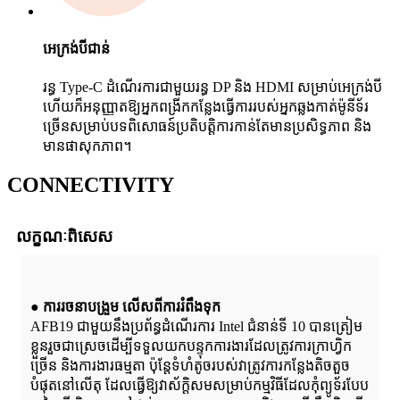
អេក្រង់បីជាន់
រន្ធ Type-C ដំណើរការជាមួយរន្ធ DP និង HDMI សម្រាប់អេក្រង់បី
ហើយក៏អនុញ្ញាតឱ្យអ្នកពង្រីកកន្លែងធ្វើការរបស់អ្នកឆ្លងកាត់ម៉ូនីទ័រ
ច្រើនសម្រាប់បទពិសោធន៍ប្រតិបត្តិការកាន់តែមានប្រសិទ្ធភាព និង
មានផាសុកភាព។
C
ONNECTIVITY
លក្ខណៈពិសេស
● ការរចនាបង្រួម លើសពីការរំពឹងទុក
AFB19 ជាមួយនឹងប្រព័ន្ធដំណើរការ Intel ជំនាន់ទី 10 បានត្រៀម
ខ្លួនរួចជាស្រេចដើម្បីទទួលយកបន្ទុកការងារដែលត្រូវការក្រាហ្វិក
ច្រើន និងការងារធម្មតា ប៉ុន្តែទំហំតូចរបស់វាត្រូវការកន្លែងតិចតួច
បំផុតនៅលើតុ ដែលធ្វើឱ្យវាស័ក្តិសមសម្រាប់កម្មវិធីដែលកុំព្យូទ័របែប