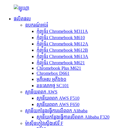
ផលិតផល
ឧបករណ៍អប់រំ
កុំព្យូទ័រ Chromebook M311A
កុំព្យូទ័រ Chromebook M610
កុំព្យូទ័រ Chromebook M612A
កុំព្យូទ័រ Chromebook M612B
កុំព្យូទ័រ Chromebook M613A
កុំព្យូទ័រ Chromebook M621
Chromebook Plus M621
Chromebox D661
អូភីអេស អូភី៦៦០
រទេះសាកថ្ម SC101
ស្ថានីយពពក AWS
ស្ថានីយពពក AWS F510
ស្ថានីយពពក AWS F650
ស្ថានីយ​កន្លែងធ្វើការ​លើ​ពពក Alibaba
ស្ថានីយ​កន្លែងធ្វើការ​លើ​ពពក Alibaba F320
ម៉ាស៊ីនភ្ញៀវស្តើងស៊េរី F