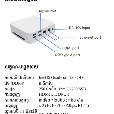
លក្ខណៈបច្ចេកទេស
Intel i5 Quad-core 1.6 GHz
ឧបករណ៍ដំណើរការ
រ៉េម (DDR4)
៨ ជីកាបៃ
ការផ្ទុក
256 ជីកាបៃ, 1*m.2 2280 SSD
HDMI x 1, DP x 1
ការបង្ហាញ
គុណភាពបង្ហាញ
៣៨៤០ * ២១៦០ @ ៦០ ហឺត
x 2 (10/100/1000Mbps, RJ-45)
បណ្តាញ
យូអេសប៊ី 3.1 ជំនាន់ទី