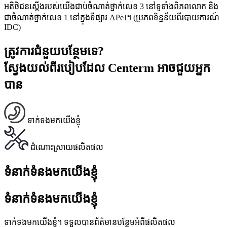
អតិថិជនស្តើងរបស់យើងជាប់ចំណាត់ថ្នាក់លេខ 3 នៅទូទាំងពិភពលោក និង
ជាចំណាត់ថ្នាក់លេខ 1 នៅក្នុងទីផ្សារ APeJ។ (ប្រភពទិន្នន័យពីរបាយការណ៍
IDC)
ត្រូវការជំនួយបន្ថែមទេ?
ស្វែងយល់ពីរបៀបដែល Centerm អាចជួយអ្នក
បាន
ទាក់ទងមកយើងខ្ញុំ
ដំណោះស្រាយផលិតផល
ទំនាក់ទំនងមកយើងខ្ញុំ
ទំនាក់ទំនងមកយើងខ្ញុំ
ទាក់ទងមកយើងខ្ញុំ។ ទទួលបានព័ត៌មានបន្ថែមអំពីផលិតផល