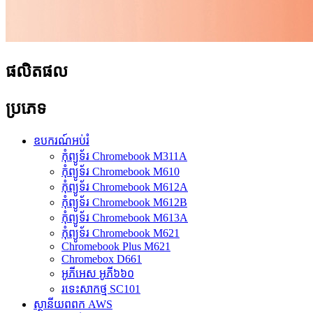
ផលិតផល
ប្រភេទ
ឧបករណ៍អប់រំ
កុំព្យូទ័រ Chromebook M311A
កុំព្យូទ័រ Chromebook M610
កុំព្យូទ័រ Chromebook M612A
កុំព្យូទ័រ Chromebook M612B
កុំព្យូទ័រ Chromebook M613A
កុំព្យូទ័រ Chromebook M621
Chromebook Plus M621
Chromebox D661
អូភីអេស អូភី៦៦០
រទេះសាកថ្ម SC101
ស្ថានីយពពក AWS