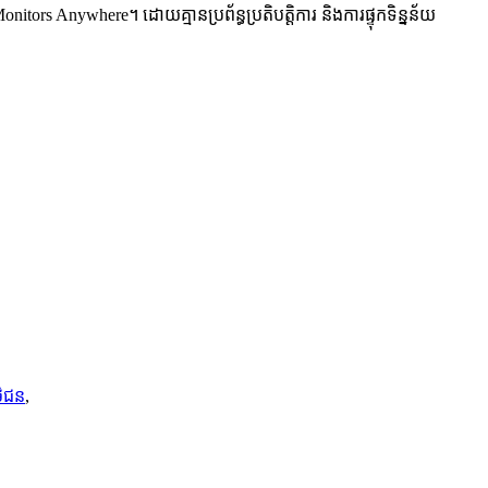
s Anywhere។ ដោយគ្មានប្រព័ន្ធប្រតិបត្តិការ និងការផ្ទុកទិន្នន័យ
ថិជន
,