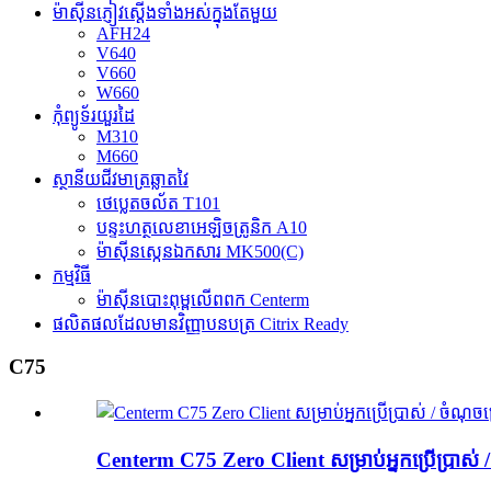
ម៉ាស៊ីនភ្ញៀវស្តើងទាំងអស់ក្នុងតែមួយ
AFH24
V640
V660
W660
កុំព្យូទ័រយួរដៃ
M310
M660
ស្ថានីយជីវមាត្រឆ្លាតវៃ
ថេប្លេតចល័ត T101
បន្ទះហត្ថលេខាអេឡិចត្រូនិក A10
ម៉ាស៊ីនស្កេនឯកសារ MK500(C)
កម្មវិធី
ម៉ាស៊ីនបោះពុម្ពលើពពក Centerm
ផលិតផលដែលមានវិញ្ញាបនបត្រ Citrix Ready
C75
Centerm C75 Zero Client សម្រាប់អ្នកប្រើប្រាស់ 