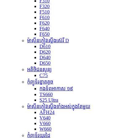
F310
F320
F510
F610
F620
F640
F650
ម៉ាស៊ីនភ្ញៀវស្តើងស៊េរី D
D610
D620
D640
D650
អតិថិជនសូន្យ
C75
កុំព្យូទ័រខ្នាតតូច
កងទ័ពអាកាស ១៩
TS660
S25 Ultra
ម៉ាស៊ីនភ្ញៀវស្តើងទាំងអស់ក្នុងតែមួយ
AFH24
V640
V660
W660
កុំព្យូទ័រយួរដៃ