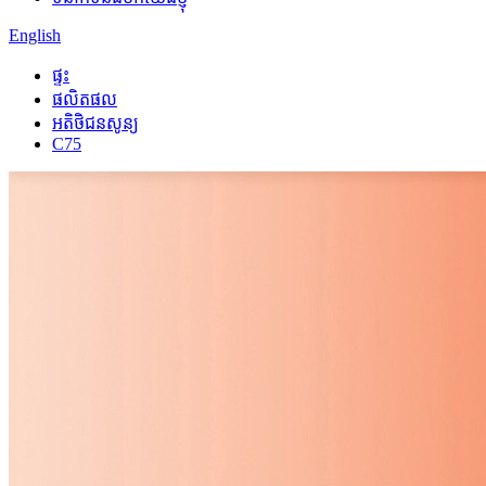
English
ផ្ទះ
ផលិតផល
អតិថិជនសូន្យ
C75