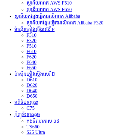
ស្ថានីយពពក AWS F510
ស្ថានីយពពក AWS F650
ស្ថានីយ​កន្លែងធ្វើការ​លើ​ពពក Alibaba
ស្ថានីយ​កន្លែងធ្វើការ​លើ​ពពក Alibaba F320
ម៉ាស៊ីនភ្ញៀវស្តើងស៊េរី F
F310
F320
F510
F610
F620
F640
F650
ម៉ាស៊ីនភ្ញៀវស្តើងស៊េរី D
D610
D620
D640
D650
អតិថិជនសូន្យ
C75
កុំព្យូទ័រខ្នាតតូច
កងទ័ពអាកាស ១៩
TS660
S25 Ultra