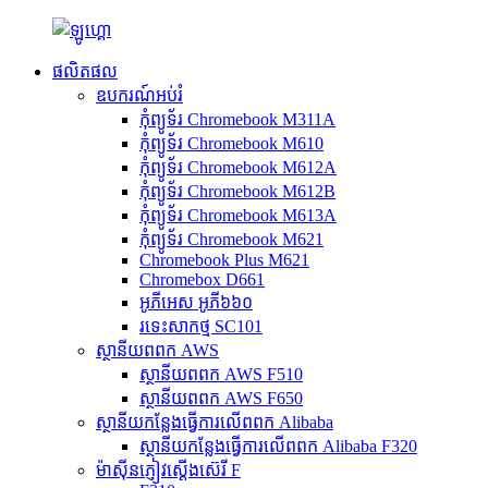
ផលិតផល
ឧបករណ៍អប់រំ
កុំព្យូទ័រ Chromebook M311A
កុំព្យូទ័រ Chromebook M610
កុំព្យូទ័រ Chromebook M612A
កុំព្យូទ័រ Chromebook M612B
កុំព្យូទ័រ Chromebook M613A
កុំព្យូទ័រ Chromebook M621
Chromebook Plus M621
Chromebox D661
អូភីអេស អូភី៦៦០
រទេះសាកថ្ម SC101
ស្ថានីយពពក AWS
ស្ថានីយពពក AWS F510
ស្ថានីយពពក AWS F650
ស្ថានីយ​កន្លែងធ្វើការ​លើ​ពពក Alibaba
ស្ថានីយ​កន្លែងធ្វើការ​លើ​ពពក Alibaba F320
ម៉ាស៊ីនភ្ញៀវស្តើងស៊េរី F