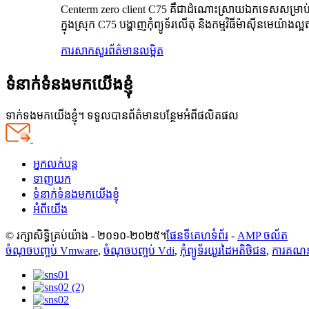
Centerm zero client C75 គឺជាដំណោះស្រាយឯកទេសសម្រាប់ចូលប
ក្នុងស្រុក C75 បង្ហាញកុំព្យូទ័រលើតុ និងកម្មវិធីម៉ាស៊ីនមេយ៉ា
ការសាកសួរ
ព័ត៌មានលម្អិត
ទំនាក់ទំនងមកយើងខ្ញុំ
ទាក់ទងមកយើងខ្ញុំ។ ទទួលបានព័ត៌មានបន្ថែមអំពីផលិតផល
អ្នកលក់បន្ត
ទាញយក
ទំនាក់ទំនងមកយើងខ្ញុំ
អំពីយើង
© រក្សាសិទ្ធិគ្រប់យ៉ាង - ២០១០-២០២៥។
ផែនទីគេហទំព័រ
-
AMP ចល័ត
ចំណុចបញ្ចប់ Vmware
,
ចំណុចបញ្ចប់ Vdi
,
កុំព្យូទ័រយួរដៃអតិថិជន
,
ការគណ