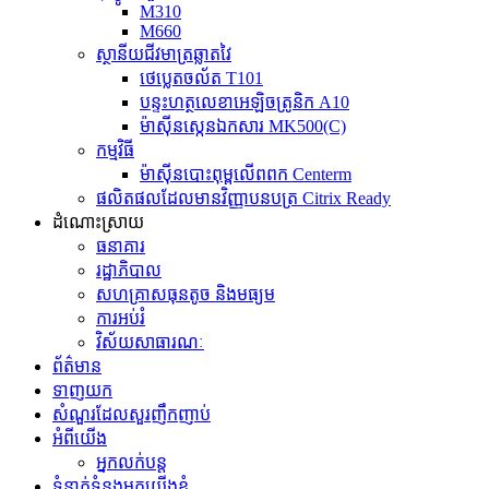
M310
M660
ស្ថានីយជីវមាត្រឆ្លាតវៃ
ថេប្លេតចល័ត T101
បន្ទះហត្ថលេខាអេឡិចត្រូនិក A10
ម៉ាស៊ីនស្កេនឯកសារ MK500(C)
កម្មវិធី
ម៉ាស៊ីនបោះពុម្ពលើពពក Centerm
ផលិតផលដែលមានវិញ្ញាបនបត្រ Citrix Ready
ដំណោះស្រាយ
ធនាគារ
រដ្ឋាភិបាល
សហគ្រាសធុនតូច និងមធ្យម
ការអប់រំ
វិស័យសាធារណៈ
ព័ត៌មាន
ទាញយក
សំណួរដែលសួរញឹកញាប់
អំពីយើង
អ្នកលក់បន្ត
ទំនាក់ទំនងមកយើងខ្ញុំ