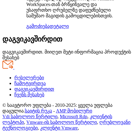
WorkSpaces-თან ბრწყინვალე და
უსაფრთხო ღრუბელზე დაფუძნებული
სამუშაო მაგიდის გამოცდილებისთვის.
გამოძიება
დეტალი
დაგვიკავშირდით
დაგვიკავშირდით. მიიღეთ მეტი ინფორმაცია პროდუქტის
შესახებ
რესელერები
ჩამოტვირთვა
დაგვიკავშირდით
ჩვენს შესახებ
© საავტორო უფლება - 2010-2025: ყველა უფლება
დაცულია.
საიტის რუკა
-
AMP მობილური
Vdi საბოლოო წერტილი
,
Microsoft Rdp
,
კლიენტის
ლეპტოპი
,
Vmware-ის საბოლოო წერტილი
,
ღრუბლოვანი
ტექნოლოგიები
,
კლიენტი Vmware
,