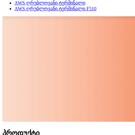
AWS ღრუბლოვანი ტერმინალი
AWS ღრუბლოვანი ტერმინალი F510
პროდუქტი