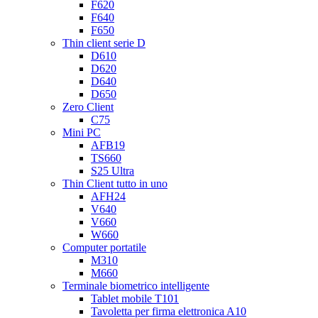
F620
F640
F650
Thin client serie D
D610
D620
D640
D650
Zero Client
C75
Mini PC
AFB19
TS660
S25 Ultra
Thin Client tutto in uno
AFH24
V640
V660
W660
Computer portatile
M310
M660
Terminale biometrico intelligente
Tablet mobile T101
Tavoletta per firma elettronica A10