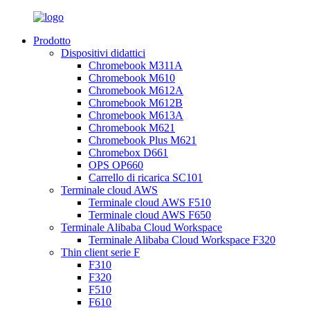
Prodotto
Dispositivi didattici
Chromebook M311A
Chromebook M610
Chromebook M612A
Chromebook M612B
Chromebook M613A
Chromebook M621
Chromebook Plus M621
Chromebox D661
OPS OP660
Carrello di ricarica SC101
Terminale cloud AWS
Terminale cloud AWS F510
Terminale cloud AWS F650
Terminale Alibaba Cloud Workspace
Terminale Alibaba Cloud Workspace F320
Thin client serie F
F310
F320
F510
F610