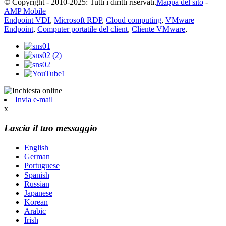
© Copyright - 2010-2025: Tutti i diritti riservati.
Mappa del sito
-
AMP Mobile
Endpoint VDI
,
Microsoft RDP
,
Cloud computing
,
VMware
Endpoint
,
Computer portatile del client
,
Cliente VMware
,
Invia e-mail
x
Lascia il tuo messaggio
English
German
Portuguese
Spanish
Russian
Japanese
Korean
Arabic
Irish