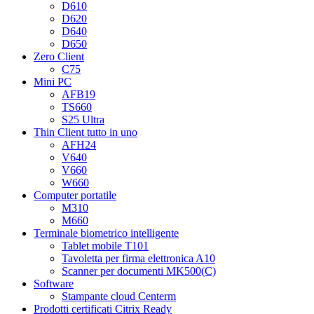
D610
D620
D640
D650
Zero Client
C75
Mini PC
AFB19
TS660
S25 Ultra
Thin Client tutto in uno
AFH24
V640
V660
W660
Computer portatile
M310
M660
Terminale biometrico intelligente
Tablet mobile T101
Tavoletta per firma elettronica A10
Scanner per documenti MK500(C)
Software
Stampante cloud Centerm
Prodotti certificati Citrix Ready