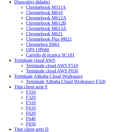
Dispositivi didattici
Chromebook M311A
Chromebook M610
Chromebook M612A
Chromebook M612B
Chromebook M613A
Chromebook M621
Chromebook Plus M621
Chromebox D661
OPS OP660
Carrello di ricarica SC101
Terminale cloud AWS
Terminale cloud AWS F510
Terminale cloud AWS F650
Terminale Alibaba Cloud Workspace
Terminale Alibaba Cloud Workspace F320
Thin client serie F
F310
F320
F510
F610
F620
F640
F650
Thin client serie D