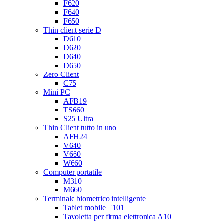
F620
F640
F650
Thin client serie D
D610
D620
D640
D650
Zero Client
C75
Mini PC
AFB19
TS660
S25 Ultra
Thin Client tutto in uno
AFH24
V640
V660
W660
Computer portatile
M310
M660
Terminale biometrico intelligente
Tablet mobile T101
Tavoletta per firma elettronica A10