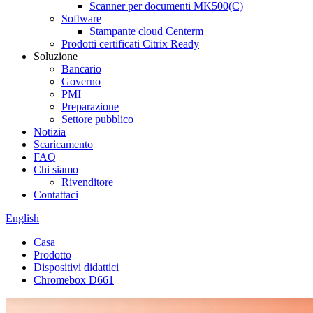
Scanner per documenti MK500(C)
Software
Stampante cloud Centerm
Prodotti certificati Citrix Ready
Soluzione
Bancario
Governo
PMI
Preparazione
Settore pubblico
Notizia
Scaricamento
FAQ
Chi siamo
Rivenditore
Contattaci
English
Casa
Prodotto
Dispositivi didattici
Chromebox D661