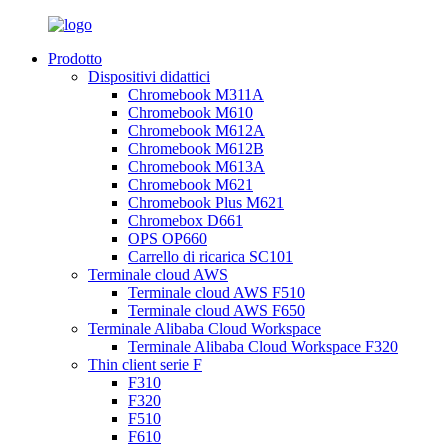
Prodotto
Dispositivi didattici
Chromebook M311A
Chromebook M610
Chromebook M612A
Chromebook M612B
Chromebook M613A
Chromebook M621
Chromebook Plus M621
Chromebox D661
OPS OP660
Carrello di ricarica SC101
Terminale cloud AWS
Terminale cloud AWS F510
Terminale cloud AWS F650
Terminale Alibaba Cloud Workspace
Terminale Alibaba Cloud Workspace F320
Thin client serie F
F310
F320
F510
F610