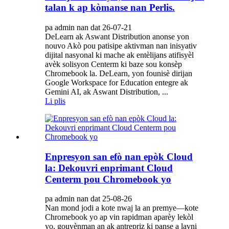
talan k ap kòmanse nan Perlis.
pa admin nan dat 26-07-21
DeLearn ak Aswant Distribution anonse yon
nouvo Akò pou patisipe aktivman nan inisyativ
dijital nasyonal ki mache ak entèlijans atifisyèl
avèk solisyon Centerm ki baze sou konsèp
Chromebook la. DeLearn, yon founisè dirijan
Google Workspace for Education entegre ak
Gemini AI, ak Aswant Distribution, ...
Li plis
Enpresyon san efò nan epòk Cloud
la: Dekouvri enprimant Cloud
Centerm pou Chromebook yo
pa admin nan dat 25-08-26
Nan mond jodi a kote nwaj la an premye—kote
Chromebook yo ap vin rapidman aparèy lekòl
yo, gouvènman an ak antrepriz ki panse a lavni