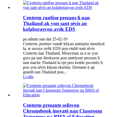
Centerm ranfòse prezans li nan
Thailand ak yon sant sèvis an
kolaborasyon avèk EDS
pa admin nan dat 25-02-19
Centerm, premye vandè kliyan antrepriz mondyal
la, te asosye avèk EDS pou etabli sant sèvis
Centerm nan Thailand. Mouvman sa a se yon
gwo pa nan direksyon pou amelyore prezans li
nan mache Thailand la epi pou kenbe pwomès li
pou yon sèvis kliyan ekselan. Demann k ap
grandi nan Thailand pou...
Li plis
Centerm prezante solisyon
Chromebook inovatè nan Classroom
Tomorrow pa BMA of Education