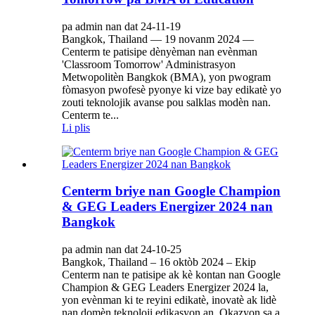
pa admin nan dat 24-11-19
Bangkok, Thailand — 19 novanm 2024 —
Centerm te patisipe dènyèman nan evènman
'Classroom Tomorrow' Administrasyon
Metwopolitèn Bangkok (BMA), yon pwogram
fòmasyon pwofesè pyonye ki vize bay edikatè yo
zouti teknolojik avanse pou salklas modèn nan.
Centerm te...
Li plis
Centerm briye nan Google Champion
& GEG Leaders Energizer 2024 nan
Bangkok
pa admin nan dat 24-10-25
Bangkok, Thailand – 16 oktòb 2024 – Ekip
Centerm nan te patisipe ak kè kontan nan Google
Champion & GEG Leaders Energizer 2024 la,
yon evènman ki te reyini edikatè, inovatè ak lidè
nan domèn teknoloji edikasyon an. Okazyon sa a