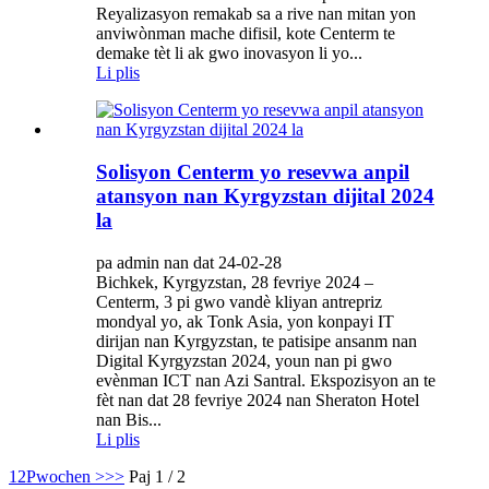
Reyalizasyon remakab sa a rive nan mitan yon
anviwònman mache difisil, kote Centerm te
demake tèt li ak gwo inovasyon li yo...
Li plis
Solisyon Centerm yo resevwa anpil
atansyon nan Kyrgyzstan dijital 2024
la
pa admin nan dat 24-02-28
Bichkek, Kyrgyzstan, 28 fevriye 2024 –
Centerm, 3 pi gwo vandè kliyan antrepriz
mondyal yo, ak Tonk Asia, yon konpayi IT
dirijan nan Kyrgyzstan, te patisipe ansanm nan
Digital Kyrgyzstan 2024, youn nan pi gwo
evènman ICT nan Azi Santral. Ekspozisyon an te
fèt nan dat 28 fevriye 2024 nan Sheraton Hotel
nan Bis...
Li plis
1
2
Pwochen >
>>
Paj 1 / 2