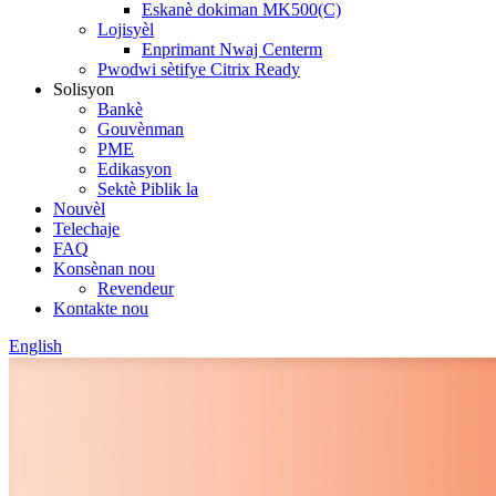
Eskanè dokiman MK500(C)
Lojisyèl
Enprimant Nwaj Centerm
Pwodwi sètifye Citrix Ready
Solisyon
Bankè
Gouvènman
PME
Edikasyon
Sektè Piblik la
Nouvèl
Telechaje
FAQ
Konsènan nou
Revendeur
Kontakte nou
English