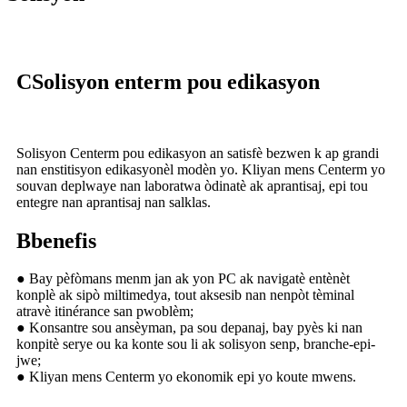
C
Solisyon enterm pou edikasyon
Solisyon Centerm pou edikasyon an satisfè bezwen k ap grandi
nan enstitisyon edikasyonèl modèn yo. Kliyan mens Centerm yo
souvan deplwaye nan laboratwa òdinatè ak aprantisaj, epi tou
entegre nan aprantisaj nan salklas.
B
benefis
● Bay pèfòmans menm jan ak yon PC ak navigatè entènèt
konplè ak sipò miltimedya, tout aksesib nan nenpòt tèminal
atravè itinérance san pwoblèm;
● Konsantre sou ansèyman, pa sou depanaj, bay pyès ki nan
konpitè serye ou ka konte sou li ak solisyon senp, branche-epi-
jwe;
● Kliyan mens Centerm yo ekonomik epi yo koute mwens.