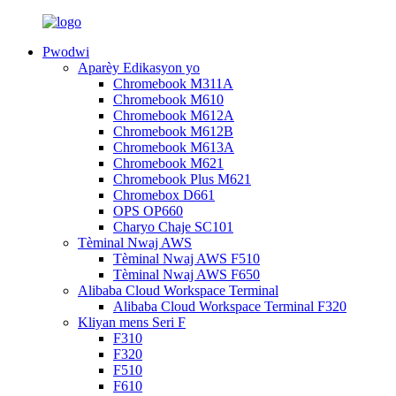
Pwodwi
Aparèy Edikasyon yo
Chromebook M311A
Chromebook M610
Chromebook M612A
Chromebook M612B
Chromebook M613A
Chromebook M621
Chromebook Plus M621
Chromebox D661
OPS OP660
Charyo Chaje SC101
Tèminal Nwaj AWS
Tèminal Nwaj AWS F510
Tèminal Nwaj AWS F650
Alibaba Cloud Workspace Terminal
Alibaba Cloud Workspace Terminal F320
Kliyan mens Seri F
F310
F320
F510
F610