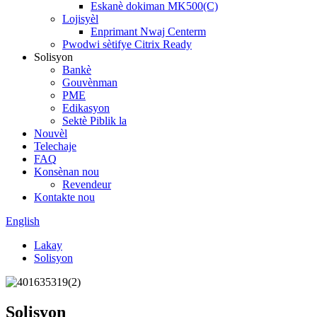
Eskanè dokiman MK500(C)
Lojisyèl
Enprimant Nwaj Centerm
Pwodwi sètifye Citrix Ready
Solisyon
Bankè
Gouvènman
PME
Edikasyon
Sektè Piblik la
Nouvèl
Telechaje
FAQ
Konsènan nou
Revendeur
Kontakte nou
English
Lakay
Solisyon
Solisyon