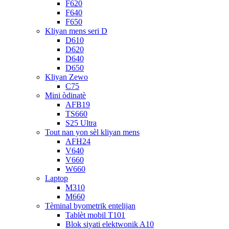
F620
F640
F650
Kliyan mens seri D
D610
D620
D640
D650
Kliyan Zewo
C75
Mini òdinatè
AFB19
TS660
S25 Ultra
Tout nan yon sèl kliyan mens
AFH24
V640
V660
W660
Laptop
M310
M660
Tèminal byometrik entelijan
Tablèt mobil T101
Blok siyati elektwonik A10