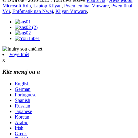
© Dwa otè - 2010-2025 : Tout dwa rezève.
Plan sit la
-
AMP Mobil
Microsoft Rdp
,
Laptop Kliyan
,
Pwen tèminal Vmware
,
Pwen final
Vdi
,
Enfòmatik nan Nwaj
,
Kliyan Vmware
,
Voye Imèl
x
Kite mesaj ou a
English
German
Portuguese
Spanish
Russian
Japanese
Korean
Arabic
Irish
Greek