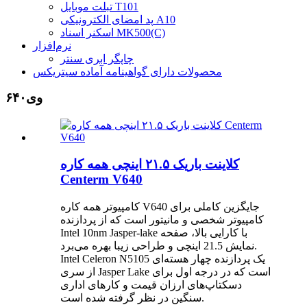
تبلت موبایل T101
پد امضای الکترونیکی A10
اسکنر اسناد MK500(C)
نرم‌افزار
چاپگر ابری سنتر
محصولات دارای گواهینامه آماده سیتریکس
وی۶۴۰
کلاینت باریک ۲۱.۵ اینچی همه کاره
Centerm V640
کامپیوتر همه کاره V640 جایگزین کاملی برای
کامپیوتر شخصی و مانیتور است که از پردازنده
Intel 10nm Jasper-lake با کارایی بالا، صفحه
نمایش 21.5 اینچی و طراحی زیبا بهره می‌برد.
Intel Celeron N5105 یک پردازنده چهار هسته‌ای
از سری Jasper Lake است که در درجه اول برای
دسکتاپ‌های ارزان قیمت و کارهای اداری
سنگین در نظر گرفته شده است.