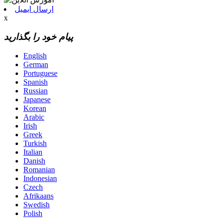
ارسال ایمیل
x
پیام خود را بگذارید
English
German
Portuguese
Spanish
Russian
Japanese
Korean
Arabic
Irish
Greek
Turkish
Italian
Danish
Romanian
Indonesian
Czech
Afrikaans
Swedish
Polish