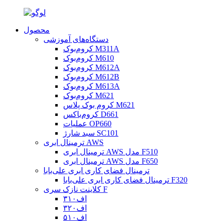
محصول
دستگاه‌های آموزشی
کروم‌بوک M311A
کروم‌بوک M610
کروم‌بوک M612A
کروم‌بوک M612B
کروم‌بوک M613A
کروم‌بوک M621
کروم بوک پلاس M621
کروم‌باکس D661
عملیات OP660
سبد شارژ SC101
ترمینال ابری AWS
ترمینال ابری AWS مدل F510
ترمینال ابری AWS مدل F650
ترمینال فضای کاری ابری علی‌بابا
ترمینال فضای کاری ابری علی‌بابا F320
کلاینت نازک سری F
اف۳۱۰
اف۳۲۰
اف۵۱۰