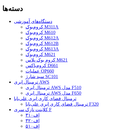
دسته‌ها
دستگاه‌های آموزشی
کروم‌بوک M311A
کروم‌بوک M610
کروم‌بوک M612A
کروم‌بوک M612B
کروم‌بوک M613A
کروم‌بوک M621
کروم بوک پلاس M621
کروم‌باکس D661
عملیات OP660
سبد شارژ SC101
ترمینال ابری AWS
ترمینال ابری AWS مدل F510
ترمینال ابری AWS مدل F650
ترمینال فضای کاری ابری علی‌بابا
ترمینال فضای کاری ابری علی‌بابا F320
کلاینت نازک سری F
اف۳۱۰
اف۳۲۰
اف۵۱۰