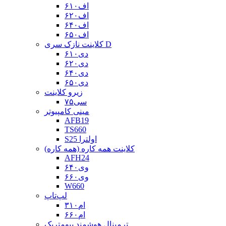
اف۶۱۰
اف۶۲۰
اف۶۴۰
اف۶۵۰
کلاینت نازک سری D
دی۶۱۰
دی۶۲۰
دی۶۴۰
دی۶۵۰
زیرو کلاینت
سی۷۵
مینی کامپیوتر
AFB19
TS660
S25 اولترا
کلاینت همه کاره (همه کاره)
AFH24
وی۶۴۰
وی۶۶۰
W660
لپ‌تاپ
ام۳۱۰
ام۶۶۰
ترمینال هوشمند بیومتریک