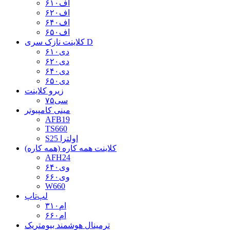
اف۶۱۰
اف۶۲۰
اف۶۴۰
اف۶۵۰
کلاینت نازک سری D
دی۶۱۰
دی۶۲۰
دی۶۴۰
دی۶۵۰
زیرو کلاینت
سی۷۵
مینی کامپیوتر
AFB19
TS660
S25 اولترا
کلاینت همه کاره (همه کاره)
AFH24
وی۶۴۰
وی۶۶۰
W660
لپ‌تاپ
ام۳۱۰
ام۶۶۰
ترمینال هوشمند بیومتریک