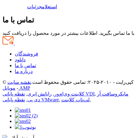
استعلام
جزئیات
تماس با ما
با ما تماس بگیرید. اطلاعات بیشتر در مورد محصول را دریافت کنید
فروشندگان
دانلود
تماس با ما
درباره ما
© کپی‌رایت - ۲۰۱۰-۲۰۲۵: تمامی حقوق محفوظ است.
نقشه سایت
موبایل AMP
-
مایکروسافت آر
,
نقطه پایانی VDI
کلاینت وی‌ام‌ور
,
رایانش ابری
,
,
لپ‌تاپ کلاینت
,
نقطه پایانی VMware
دی پی
,