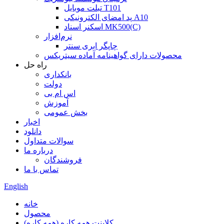
تبلت موبایل T101
پد امضای الکترونیکی A10
اسکنر اسناد MK500(C)
نرم‌افزار
چاپگر ابری سنتر
محصولات دارای گواهینامه آماده سیتریکس
راه حل
بانکداری
دولت
اس ام بی
آموزش
بخش عمومی
اخبار
دانلود
سوالات متداول
درباره ما
فروشندگان
تماس با ما
English
خانه
محصول
کلاینت همه کاره (همه کاره)