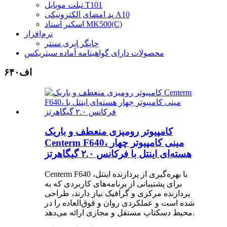
تبلت موبایل T101
پد امضای الکترونیکی A10
اسکنر اسناد MK500(C)
نرم‌افزار
چاپگر ابری سنتر
محصولات دارای گواهینامه آماده سیتریکس
اف۶۴۰
کامپیوتر رومیزی منعطف و باریک
Centerm F640، مینی کامپیوتر چهار
هسته‌ای اینتل با فرکانس ۲.۰ گیگاهرتز
Centerm F640 با بهره‌گیری از پردازنده اینتل،
برای پشتیبانی از برنامه‌های کاربردی که به
پردازنده مرکزی و گرافیک نیاز دارند، طراحی
شده است و عملکردی روان و فوق‌العاده را در
محیط دسکتاپ مستقل و مجازی ارائه می‌دهد.