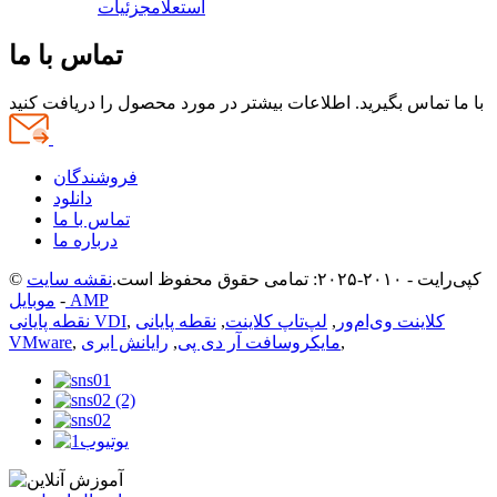
استعلام
جزئیات
تماس با ما
با ما تماس بگیرید. اطلاعات بیشتر در مورد محصول را دریافت کنید
فروشندگان
دانلود
تماس با ما
درباره ما
© کپی‌رایت - ۲۰۱۰-۲۰۲۵: تمامی حقوق محفوظ است.
نقشه سایت
موبایل AMP
-
کلاینت وی‌ام‌ور
,
لپ‌تاپ کلاینت
,
نقطه پایانی
,
نقطه پایانی VDI
,
مایکروسافت آر دی پی
,
رایانش ابری
,
VMware