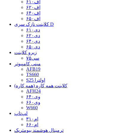
اف۶۱۰
اف۶۲۰
اف۶۴۰
اف۶۵۰
کلاینت نازک سری D
دی۶۱۰
دی۶۲۰
دی۶۴۰
دی۶۵۰
زیرو کلاینت
سی۷۵
مینی کامپیوتر
AFB19
TS660
S25 اولترا
کلاینت همه کاره (همه کاره)
AFH24
وی۶۴۰
وی۶۶۰
W660
لپ‌تاپ
ام۳۱۰
ام۶۶۰
ترمینال هوشمند بیومتریک