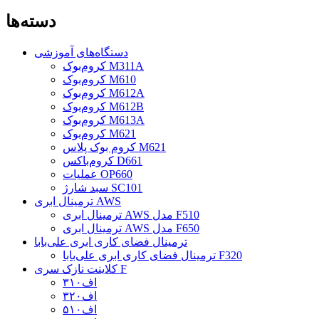
دسته‌ها
دستگاه‌های آموزشی
کروم‌بوک M311A
کروم‌بوک M610
کروم‌بوک M612A
کروم‌بوک M612B
کروم‌بوک M613A
کروم‌بوک M621
کروم بوک پلاس M621
کروم‌باکس D661
عملیات OP660
سبد شارژ SC101
ترمینال ابری AWS
ترمینال ابری AWS مدل F510
ترمینال ابری AWS مدل F650
ترمینال فضای کاری ابری علی‌بابا
ترمینال فضای کاری ابری علی‌بابا F320
کلاینت نازک سری F
اف۳۱۰
اف۳۲۰
اف۵۱۰