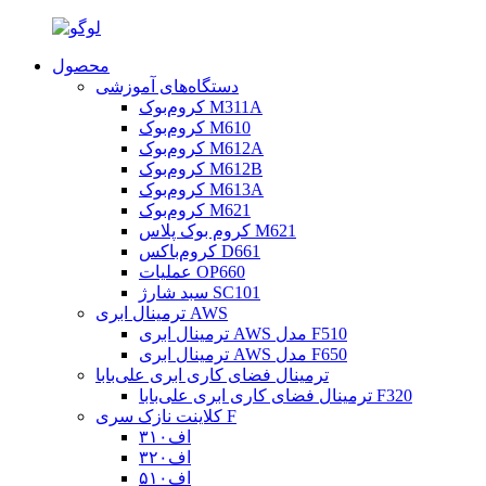
محصول
دستگاه‌های آموزشی
کروم‌بوک M311A
کروم‌بوک M610
کروم‌بوک M612A
کروم‌بوک M612B
کروم‌بوک M613A
کروم‌بوک M621
کروم بوک پلاس M621
کروم‌باکس D661
عملیات OP660
سبد شارژ SC101
ترمینال ابری AWS
ترمینال ابری AWS مدل F510
ترمینال ابری AWS مدل F650
ترمینال فضای کاری ابری علی‌بابا
ترمینال فضای کاری ابری علی‌بابا F320
کلاینت نازک سری F
اف۳۱۰
اف۳۲۰
اف۵۱۰