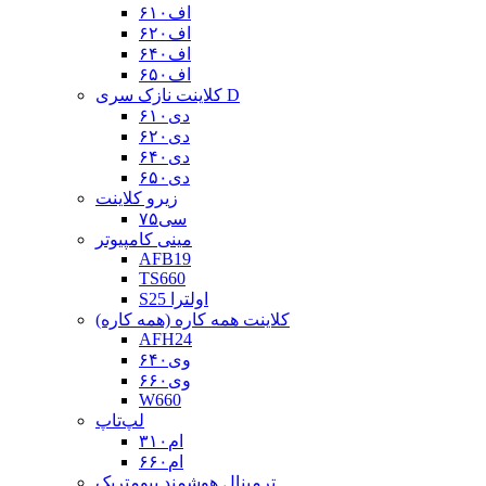
اف۶۱۰
اف۶۲۰
اف۶۴۰
اف۶۵۰
کلاینت نازک سری D
دی۶۱۰
دی۶۲۰
دی۶۴۰
دی۶۵۰
زیرو کلاینت
سی۷۵
مینی کامپیوتر
AFB19
TS660
S25 اولترا
کلاینت همه کاره (همه کاره)
AFH24
وی۶۴۰
وی۶۶۰
W660
لپ‌تاپ
ام۳۱۰
ام۶۶۰
ترمینال هوشمند بیومتریک