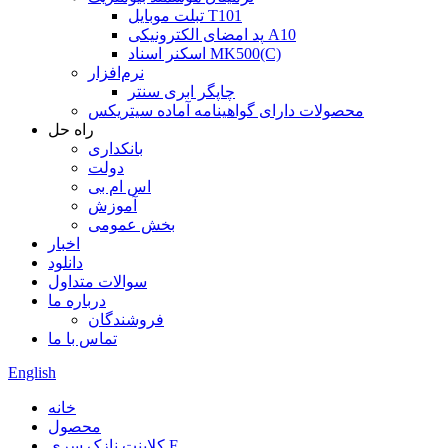
تبلت موبایل T101
پد امضای الکترونیکی A10
اسکنر اسناد MK500(C)
نرم‌افزار
چاپگر ابری سنتر
محصولات دارای گواهینامه آماده سیتریکس
راه حل
بانکداری
دولت
اس ام بی
آموزش
بخش عمومی
اخبار
دانلود
سوالات متداول
درباره ما
فروشندگان
تماس با ما
English
خانه
محصول
کلاینت نازک سری F