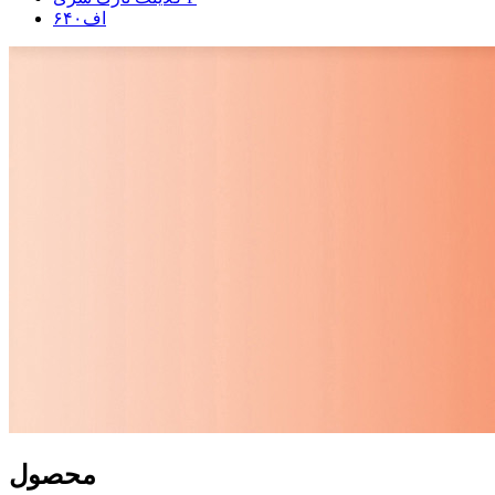
اف۶۴۰
محصول